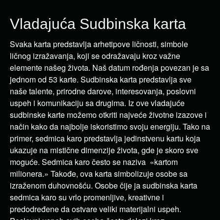
Vladajuća Sudbinska karta
Svaka karta predstavlja arhetipove ličnosti, simbole
ličnog izražavanja, koji se odražavaju kroz važne
elemente našeg života. Naš datum rođenja povezan je sa
jednom od 53 karte. Sudbinska karta predstavlja sve
naše talente, prirodne darove, interesovanja, poslovni
uspeh i komunikaciju sa drugima. Iz ove vladajuće
sudbinske karte možemo otkriti najveće životne izazove i
način kako da najbolje iskoristimo svoju energiju. Tako na
primer, sedmica karo predstavlja jedinstvenu kartu koja
ukazuje na mistične dimenzije života, gde je skoro sve
moguće. Sedmica karo često se naziva «kartom
milionera.» Takođe, ova karta simbolizuje osobe sa
izraženom duhovnošću. Osobe čije ja sudbinska karta
sedmica karo su vrlo promenljive, kreativne i
predodređene da ostvare veliki materijalni uspeh.