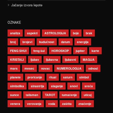
Jačanje izvora lepote
OZNAKE
analiza
aspekti
ASTROLOGIJA
boje
brak
broj
brojevi
budućnost
datum
energija
FENG SHUI
feng šui
HOROSKOP
jupiter
karte
KRISTALI
ljubav
ljubavna
ljubavni
MAGIJA
mars
mesec
novac
NUMEROLOGIJA
odnosi
planete
proricanje
ritual
saturn
simbol
simbolika
sinastrija
slaganje
snovi
sreća
sunce
talisman
TAROT
tumačenje
uticaj
venera
verovanja
voda
zaštita
značenje