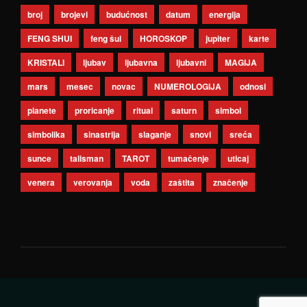
broj
brojevi
budućnost
datum
energija
FENG SHUI
feng šui
HOROSKOP
jupiter
karte
KRISTALI
ljubav
ljubavna
ljubavni
MAGIJA
mars
mesec
novac
NUMEROLOGIJA
odnosi
planete
proricanje
ritual
saturn
simbol
simbolika
sinastrija
slaganje
snovi
sreća
sunce
talisman
TAROT
tumačenje
uticaj
venera
verovanja
voda
zaštita
značenje