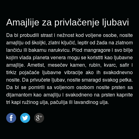
Amajlije za privlačenje ljubavi
Da bi probudili strast i nežnost kod voljene osobe, nosite
amajliju od školjki, zlatni ključić, leptir od žada na zlatnom
lančiću ili bakarnu narukvicu. Plod mangragore i svo bilje
kojim vlada planeta venera mogu se koristiti kao ljubavne
amajlije. Ametist, mesečev kamen, rubin, kvarc, safir i
tirkiz pojačaće ljubavne vibracije ako ih svakodnevno
nosite. Da privučete ljubav, nosite smaragd svakog petka.
Da bi se pomirili sa voljenom osobom nosite prsten sa
dijamantom kao amajliju i svakodneno na prsten kapnite
tri kapi ružinog ulja, pačulija ili lavandinog ulja.