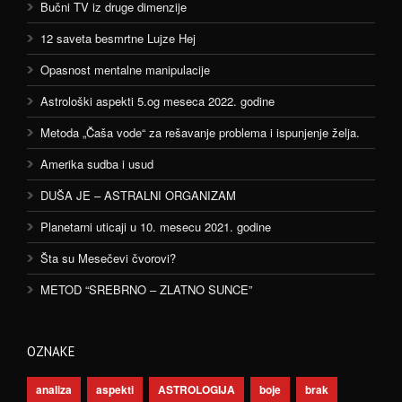
Bučni TV iz druge dimenzije
12 saveta besmrtne Lujze Hej
Opasnost mentalne manipulacije
Astrološki aspekti 5.og meseca 2022. godine
Metoda „Čaša vode“ za rešavanje problema i ispunjenje želja.
Amerika sudba i usud
DUŠA JE – ASTRALNI ORGANIZAM
Planetarni uticaji u 10. mesecu 2021. godine
Šta su Mesečevi čvorovi?
METOD “SREBRNO – ZLATNO SUNCE”
OZNAKE
analiza
aspekti
ASTROLOGIJA
boje
brak