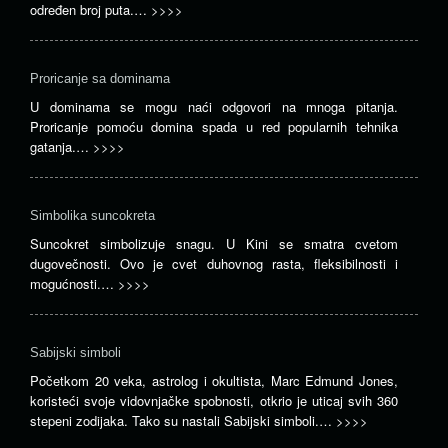
određen broj puta.…
>>>>
Proricanje sa dominama
U dominama se mogu naći odgovori na mnoga pitanja.
Proricanje pomoću domina spada u red popularnih tehnika
gatanja.…
>>>>
Simbolika suncokreta
Suncokret simbolizuje snagu. U Kini se smatra cvetom
dugovečnosti. Ovo je cvet duhovnog rasta, fleksibilnosti i
mogućnosti.…
>>>>
Sabijski simboli
Početkom 20 veka, astrolog i okultista, Marc Edmund Jones,
koristeći svoje vidovnjačke spobnosti, otkrio je uticaj svih 360
stepeni zodijaka. Tako su nastali Sabijski simboli.…
>>>>