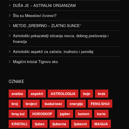
DUŠA JE – ASTRALNI ORGANIZAM
Šta su Mesečevi čvorovi?
METOD „SREBRNO – ZLATNO SUNCE“
Astrološki pokazatelji sticanja novca, dobrog poslovanja i
finansija
Astrološki aspekti za začeće, trudnoću i porođaj
Magični kristal Tigrovo oko
OZNAKE
analiza
aspekti
ASTROLOGIJA
boje
brak
broj
brojevi
budućnost
energija
FENG SHUI
feng šui
HOROSKOP
jupiter
kamen
karte
KRISTALI
ljubav
ljubavna
ljubavni
MAGIJA