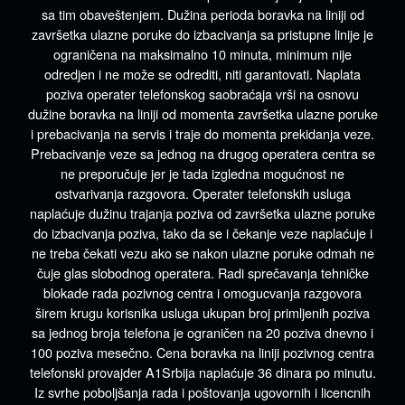
sa tim obaveštenjem. Dužina perioda boravka na liniji od
završetka ulazne poruke do izbacivanja sa pristupne linije je
ograničena na maksimalno 10 minuta, minimum nije
odredjen i ne može se odrediti, niti garantovati. Naplata
poziva operater telefonskog saobraćaja vrši na osnovu
dužine boravka na liniji od momenta završetka ulazne poruke
i prebacivanja na servis i traje do momenta prekidanja veze.
Prebacivanje veze sa jednog na drugog operatera centra se
ne preporučuje jer je tada izgledna mogućnost ne
ostvarivanja razgovora. Operater telefonskih usluga
naplaćuje dužinu trajanja poziva od završetka ulazne poruke
do izbacivanja poziva, tako da se i čekanje veze naplaćuje i
ne treba čekati vezu ako se nakon ulazne poruke odmah ne
čuje glas slobodnog operatera. Radi sprečavanja tehničke
blokade rada pozivnog centra i omogucvanja razgovora
širem krugu korisnika usluga ukupan broj primljenih poziva
sa jednog broja telefona je ograničen na 20 poziva dnevno i
100 poziva mesečno. Cena boravka na liniji pozivnog centra
telefonski provajder A1Srbija naplaćuje 36 dinara po minutu.
Iz svrhe poboljšanja rada i poštovanja ugovornih i licencnih