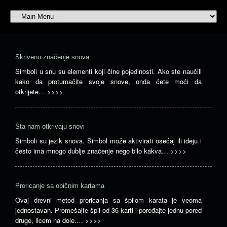
Skriveno značenje snova
Simboli u snu su elementi koji čine pojedinosti. Ako ste naučili
kako da protumačite svoje snove, onda ćete moći da
otkrijete…
>>>>
Šta nam otkrivaju snovi
Simboli su jezik snova. Simbol može aktivirati osećaj ili ideju i
često ima mnogo dublje značenje nego bilo kakva…
>>>>
Proricanje sa običnim kartama
Ovaj drevni metod proricanja sa špilom karata je veoma
jednostavan. Promešajte špil od 36 karti i poređajte jednu pored
druge, licem na dole.…
>>>>