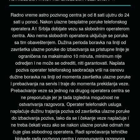
Radno vreme astro pozivnog centra je od 8 sati ujutru do 24
sati u ponoć. Nakon ulazne besplatne poruke telefonskog
operatera A1 Srbija dobijate vezu sa slobodnim operaterom
centra. Ako nema slobodnih operatera uključuje se poruka
sa tim obaveštenjem. Dužina perioda boravka na liniji od
završetka ulazne poruke do izbacivanja sa pristupne linije je
ograničena na maksimalno 10 minuta, minimum nije
odredjen i ne može se odrediti, niti garantovati. Naplata
poziva operater telefonskog saobraćaja vrši na osnovu
dužine boravka na liniji od momenta završetka ulazne poruke
i prebacivanja na servis i traje do momenta prekidanja veze.
Prebacivanje veze sa jednog na drugog operatera centra se
ne preporučuje jer je tada izgledna mogućnost ne
ostvarivanja razgovora. Operater telefonskih usluga
naplaćuje dužinu trajanja poziva od završetka ulazne poruke
do izbacivanja poziva, tako da se i čekanje veze naplaćuje i
ne treba čekati vezu ako se nakon ulazne poruke odmah ne
čuje glas slobodnog operatera. Radi sprečavanja tehničke
blokade rada pozivnog centra i omogucvanja razgovora