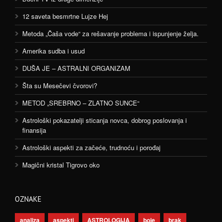
12 saveta besmrtne Lujze Hej
Metoda „Čaša vode“ za rešavanje problema i ispunjenje želja.
Amerika sudba i usud
DUŠA JE – ASTRALNI ORGANIZAM
Šta su Mesečevi čvorovi?
METOD „SREBRNO – ZLATNO SUNCE“
Astrološki pokazatelji sticanja novca, dobrog poslovanja i
finansija
Astrološki aspekti za začeće, trudnoću i porođaj
Magični kristal Tigrovo oko
OZNAKE
analiza
aspekti
ASTROLOGIJA
boje
brak