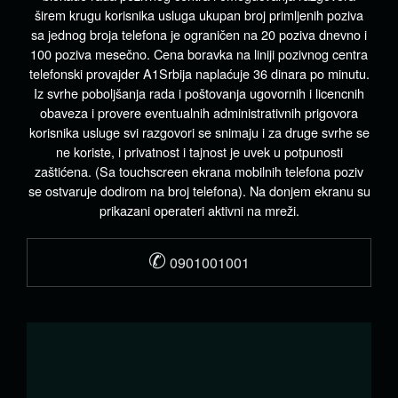
širem krugu korisnika usluga ukupan broj primljenih poziva
sa jednog broja telefona je ograničen na 20 poziva dnevno i
100 poziva mesečno. Cena boravka na liniji pozivnog centra
telefonski provajder A1Srbija naplaćuje 36 dinara po minutu.
Iz svrhe poboljšanja rada i poštovanja ugovornih i licencnih
obaveza i provere eventualnih administrativnih prigovora
korisnika usluge svi razgovori se snimaju i za druge svrhe se
ne koriste, i privatnost i tajnost je uvek u potpunosti
zaštićena. (Sa touchscreen ekrana mobilnih telefona poziv
se ostvaruje dodirom na broj telefona). Na donjem ekranu su
prikazani operateri aktivni na mreži.
✆
0901001001