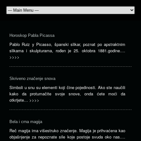
Horoskop Pabla Picassa
Pablo Ruiz y Picasso, španski slikar, poznat po apstraktnim
slikama i skulpturama, rođen je 25. oktobra 1881.godine.…
>>>>
Skriveno značenje snova
Simboli u snu su elementi koji čine pojedinosti. Ako ste naučili
kako da protumačite svoje snove, onda ćete moći da
otkrijete…
>>>>
Bela i crna magija
Reč magija ima višestruko značenje. Magija je prihvaćena kao
objašnjenje za nepoznate sile koje postoje svuda oko nas.…