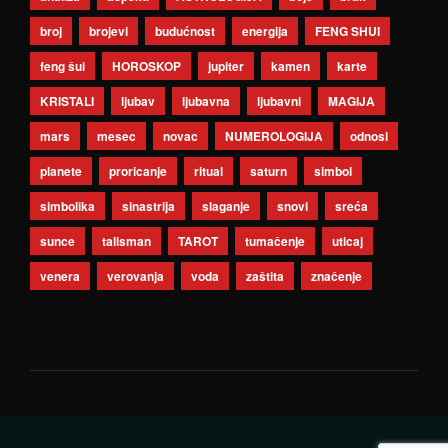
broj
brojevi
budućnost
energija
FENG SHUI
feng šui
HOROSKOP
jupiter
kamen
karte
KRISTALI
ljubav
ljubavna
ljubavni
MAGIJA
mars
mesec
novac
NUMEROLOGIJA
odnosi
planete
proricanje
ritual
saturn
simbol
simbolika
sinastrija
slaganje
snovi
sreća
sunce
talisman
TAROT
tumačenje
uticaj
venera
verovanja
voda
zaštita
značenje