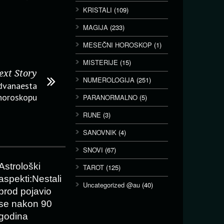
KRISTALI
(109)
MAGIJA
(233)
MESEČNI HOROSKOP
(1)
MISTERIJE
(15)
ext Story
NUMEROLOGIJA
(251)
 dvanaesta
horoskopu
PARANORMALNO
(5)
RUNE
(3)
SANOVNIK
(4)
SNOVI
(67)
Astrološki
TAROT
(125)
aspekti:Nestali
Uncategorized @au
(40)
brod pojavio
se nakon 90
godina