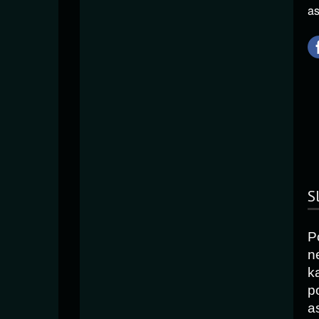
as
S
P
n
k
p
as