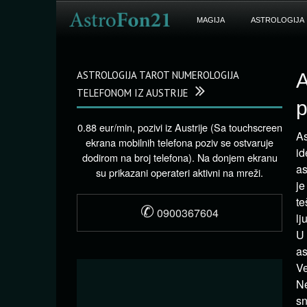
MAGIJA
ASTROLOGIJA
ASTROLOGIJA TAROT NUMEROLOGIJA
A
TELEFONOM IZ AUSTRIJE
p
0.88 eur/min, pozivi iz Austrije (Sa touchscreen
As
ekrana mobilnih telefona poziv se ostvaruje
id
dodirom na broj telefona). Na donjem ekranu
as
su prikazani operateri aktivni na mreži.
je
te
✆
0900367604
lj
U 
as
Ve
Ne
sn