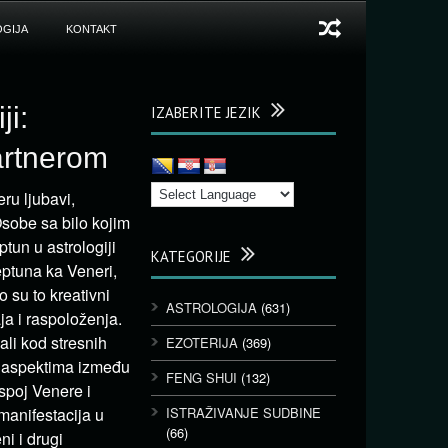
GIJA
KONTAKT
ji:
IZABERITE JEZIK
artnerom
ru ljubavi,
sobe sa bilo kojim
un u astrologiji
KATEGORIJE
eptuna ka Veneri,
 su to kreativni
ASTROLOGIJA
(631)
ja i raspoloženja.
li kod stresnih
EZOTERIJA
(369)
m aspektima između
FENG SHUI
(132)
spoj Venere i
 manifestacija u
ISTRAŽIVANJE SUDBINE
(66)
i i drugi