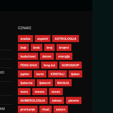
OZNAKE
analiza
aspekti
ASTROLOGIJA
boje
brak
broj
brojevi
budućnost
datum
energija
FENG SHUI
feng šui
HOROSKOP
022.
jupiter
karte
KRISTALI
ljubav
ljubavna
ljubavni
MAGIJA
mars
mesec
novac
NUMEROLOGIJA
odnosi
planete
ZAM
proricanje
ritual
saturn