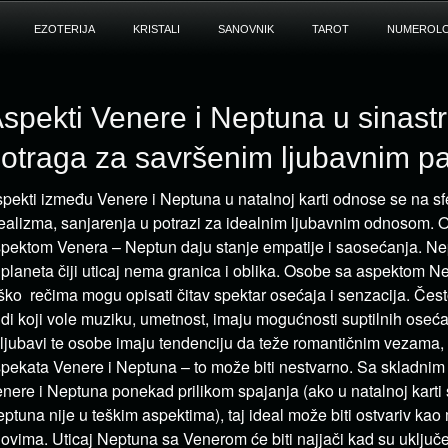
EZOTERIJA
KRISTALI
SANOVNIK
TAROT
NUMEROLO
spekti Venere i Neptuna u sinastri
otraga za savršenim ljubavnim p
pekti između Venere i Neptuna u natalnoj karti odnose se na sfe
ealizma, sanjarenja u potrazi za idealnim ljubavnim odnosom. O
pektom Venera – Neptun daju stanje empatije i saosećanja. Nept
 planeta čiji uticaj nema granica i oblika. Osobe sa aspektom N
ško rečima mogu opisati čitav spektar osećaja i senzacija. Često
udi koji vole muziku, umetnost, imaju mogućnosti suptilnih oseća
ljubavi te osobe imaju tendenciju da teže romantičnim vezama, a
pekata Venere i Neptuna – to može biti nestvarno. Sa skladni
nere i Neptuna ponekad prilikom spajanja (ako u natalnoj karti 
ptuna nije u teškim aspektima), taj ideal može biti ostvariv kao
ovima. Uticaj Neptuna sa Venerom će biti najjači kad su uključen