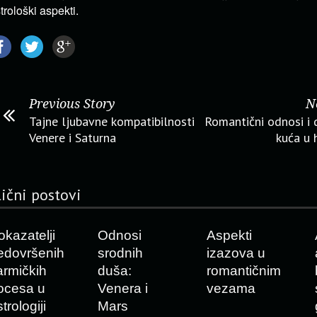
trološki aspekti.
Previous Story
N
Tajne ljubavne kompatibilnosti
Romantični odnosi i
Venere i Saturna
kuća u 
lični postovi
okazatelji
Odnosi
Aspekti
edovršenih
srodnih
izazova u
armičkih
duša:
romantičnim
ocesa u
Venera i
vezama
trologiji
Mars