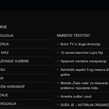
RIJE
OLOGIJA
NAJNOVIJI TEKSTOVI
ERIJA
Bučni TV iz druge dimenzije
 SHUI
12 saveta besmrtne Lujze Hej
AŽIVANJE SUDBINE
Opasnost mentalne manipulacije
TALI
Astrološki aspekti 5.og meseca 2
godine
JA
Metoda „Čaša vode“ za rešavanje
ČNI HOROSKOP
problema i ispunjenje želja.
ERIJE
Amerika sudba i usud
ROLOGIJA
DUŠA JE – ASTRALNI ORGANI