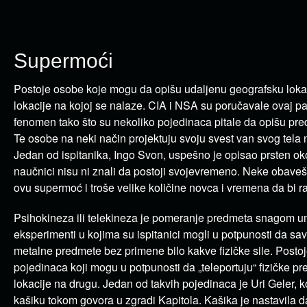
Supermoći
Postoje osobe koje mogu da opišu udaljenu geografsku lokac
lokacije na kojoj se nalaze. CIA i NSA su poručavale ovaj p
fenomen tako što su nekoliko pojedinaca pitale da opišu pre
Te osobe na neki način projektuju svoju svest van svog tela 
Jedan od ispitanika, Ingo Svon, uspešno je opisao prsten oko
naučnici nisu ni znali da postoji svojevremeno. Neke obaveš
ovu supermoć i troše velike količine novca i vremena da bi r
Psihokineza ili telekineza je pomeranje predmeta snagom 
eksperimenti u kojima su ispitanici mogli u potpunosti da sav
metalne predmete bez primene bilo kakve fizičke sile. Postoje
pojedinaca koji mogu u potpunosti da „teleportuju“ fizičke p
lokacije na drugu. Jedan od takvih pojedinaca je Uri Geler, k
kašiku tokom govora u zgradi Kapitola. Kašika je nastavila d