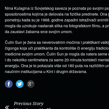
Nina Kulagina iz Sovjetskog saveza je poznata po svojim ps
sposobnostima kojima je delovala na fizičke predmete. Ona 
pometnju kada su je 1968. godine zapadni istraživači snimili
mogla da uzrokuje nastanak slika na fotografskom filmu, a pr
da zaustavi žabama srce svojim umom.
Čulin Sun je žena sa neverovatnim moćima i praktikant vaikija
čigonga koja uči praktikanta da kontroliše či energiju tradic
medicine svojim umom. Čulin Sun je mogla da natera seme d
i do nekoliko centimetara za samo 20 minuta koristeći menta
energiju. Ona je to pokazala više od 180 puta na različitim un
naučnim institucijama u Kini i drugim državama.
Previous Story