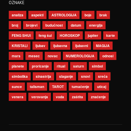
OZNAKE
analiza
aspekti
ASTROLOGIJA
boje
brak
broj
brojevi
budućnost
datum
energija
FENG SHUI
feng šui
HOROSKOP
jupiter
karte
KRISTALI
ljubav
ljubavna
ljubavni
MAGIJA
mars
mesec
novac
NUMEROLOGIJA
odnosi
planete
proricanje
ritual
saturn
simbol
simbolika
sinastrija
slaganje
snovi
sreća
sunce
talisman
TAROT
tumačenje
uticaj
venera
verovanja
voda
zaštita
značenje