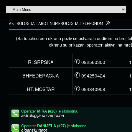
ASTROLOGIJA TAROT NUMEROLOGIJA TELEFONOM
(Sa touchscreen ekrana poziv se ostvaraju dodirom na broj te
ekranu su prikazani operateri aktivni na mrež
✆
R. SRPSKA
092560300
1
✆
BHFEDERACIJA
094250424
1
✆
HT. MOSTAR
094840908
1