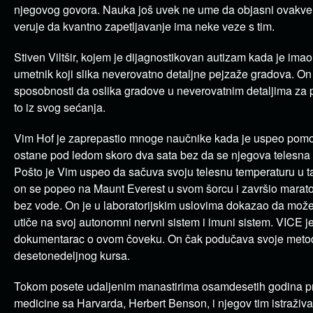
njegovog govora. Nauka još uvek ne ume da objasni ovakv
veruje da kvantno zapetljavanje ima neke veze s tim.
Stiven Viltšir, kojem je dijagnostikovan autizam kada je imao
umetnik koji slika neverovatno detaljne pejzaže gradova. On 
sposobnosti da oslika gradove u neverovatnim detaljima za p
to iz svog sećanja.
Vim Hof je zaprepastio mnoge naučnike kada je uspeo pomo
ostane pod ledom skoro dva sata bez da se njegova telesna
Pošto je Vim uspeo da sačuva svoju telesnu temperaturu u t
on se popeo na Maunt Everest u svom šorcu i završio marato
bez vode. On je u laboratorijskim uslovima dokazao da mož
utiče na svoj autonomni nervni sistem i imuni sistem. VICE j
dokumentarac o ovom čoveku. On čak podučava svoje meto
desetonedeljnog kursa.
Tokom posete udaljenim manastirima osamdesetih godina pr
medicine sa Harvarda, Herbert Benson, i njegov tim istraživ