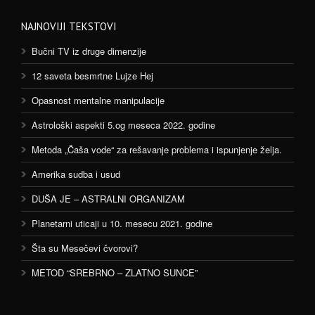
NAJNOVIJI TEKSTOVI
Bučni TV iz druge dimenzije
12 saveta besmrtne Lujze Hej
Opasnost mentalne manipulacije
Astrološki aspekti 5.og meseca 2022. godine
Metoda „Čaša vode“ za rešavanje problema i ispunjenje želja.
Amerika sudba i usud
DUŠA JE – ASTRALNI ORGANIZAM
Planetarni uticaji u 10. mesecu 2021. godine
Šta su Mesečevi čvorovi?
METOD “SREBRNO – ZLATNO SUNCE”