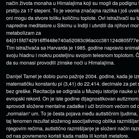
način života monaha u Himalajima koji su mogli da podignu 
prstiju za 17 stepeni. To je veoma značajna razlika i još uv
oni mogu da stvore toliku količinu toplote. Ovi istraživači su
napredne meditatore u Sikimu u Indiji i utvrdili da njihovi 
metabolizam za
64{015fd742916fff448e740a52083c96accc381124d805f77e
Tim istraživača sa Harvarda je 1985. godine napravio snim
svoju hladnu i mokru posteljinu svojom telesnom toplotom. Č
da su monasi provodili zimske noći u Himalajima.
Danijel Tamet je dobio puno pažnje 2004. godine, kada je iz
matematičku konstantu pi (3,41) do 22.414. decimale za pet s
bez greške. Recitacija se odigrala u Muzeju istorije nauke u 
evropski rekord. On je iste godine dijagnostikovan autizmo
sprovodi složene mentalne zadatke i uči brzinom većom od 
„normalan“ um. To je česta pojava među autističnim ljudima,
taj fenomen rezultat složenog asocijativnog oblika razmišlja
njegovim rečima, autistično razmišljanje je složeni način raz
od nas povremeno koristi kada mašta ili koristi metafore.