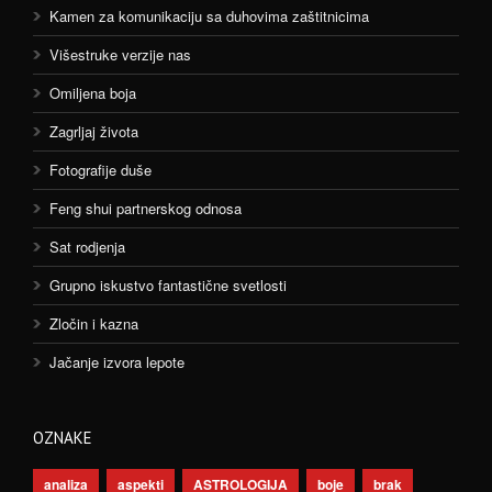
Kamen za komunikaciju sa duhovima zaštitnicima
Višestruke verzije nas
Omiljena boja
Zagrljaj života
Fotografije duše
Feng shui partnerskog odnosa
Sat rodjenja
Grupno iskustvo fantastične svetlosti
Zločin i kazna
Jačanje izvora lepote
OZNAKE
analiza
aspekti
ASTROLOGIJA
boje
brak