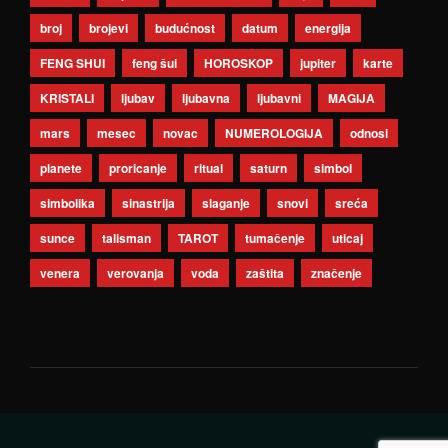
broj
brojevi
budućnost
datum
energija
FENG SHUI
feng šui
HOROSKOP
jupiter
karte
KRISTALI
ljubav
ljubavna
ljubavni
MAGIJA
mars
mesec
novac
NUMEROLOGIJA
odnosi
planete
proricanje
ritual
saturn
simbol
simbolika
sinastrija
slaganje
snovi
sreća
sunce
talisman
TAROT
tumačenje
uticaj
venera
verovanja
voda
zaštita
značenje