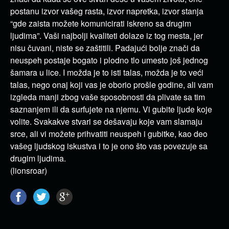
postanu izvor vašeg rasta, izvor napretka, izvor stanja
“gde zaista možete komunicirati iskreno sa drugim
ljudima”. Vaši najbolji kvaliteti dolaze iz tog mesta, jer
nisu čuvani, niste se zaštitili. Padajući bolje znači da
neuspeh postaje bogato i plodno tlo umesto još jednog
šamara u lice. I možda je to isti talas, možda je to veći
talas, nego onaj koji vas je oborio prošle godine, ali vam
izgleda manji zbog vaše sposobnosti da plivate sa tim
saznanjem ili da surfujete na njemu. Vi gubite ljude koje
volite. Svakakve stvari se dešavaju koje vam slamaju
srce, ali vi možete prihvatiti neuspeh i gubitke, kao deo
vašeg ljudskog iskustva i to je ono što vas povezuje sa
drugim ljudima.
(lionsroar)