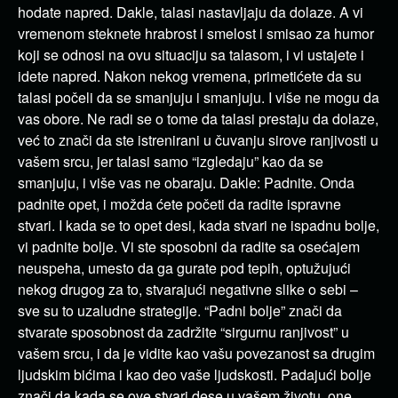
hodate napred. Dakle, talasi nastavljaju da dolaze. A vi
vremenom steknete hrabrost i smelost i smisao za humor
koji se odnosi na ovu situaciju sa talasom, i vi ustajete i
idete napred. Nakon nekog vremena, primetićete da su
talasi počeli da se smanjuju i smanjuju. I više ne mogu da
vas obore. Ne radi se o tome da talasi prestaju da dolaze,
već to znači da ste istrenirani u čuvanju sirove ranjivosti u
vašem srcu, jer talasi samo “izgledaju” kao da se
smanjuju, i više vas ne obaraju. Dakle: Padnite. Onda
padnite opet, i možda ćete početi da radite ispravne
stvari. I kada se to opet desi, kada stvari ne ispadnu bolje,
vi padnite bolje. Vi ste sposobni da radite sa osećajem
neuspeha, umesto da ga gurate pod tepih, optužujući
nekog drugog za to, stvarajući negativne slike o sebi –
sve su to uzaludne strategije. “Padni bolje” znači da
stvarate sposobnost da zadržite “sirgurnu ranjivost” u
vašem srcu, i da je vidite kao vašu povezanost sa drugim
ljudskim bićima i kao deo vaše ljudskosti. Padajući bolje
znači da kada se ove stvari dese u vašem životu, one