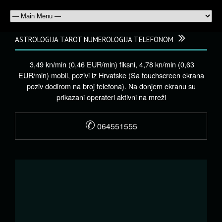
ASTROLOGIJA TAROT NUMEROLOGIJA TELEFONOM
3,49 kn/min (0,46 EUR/min) fiksni, 4,78 kn/min (0,63
EUR/min) mobil, pozivi iz Hrvatske (Sa touchscreen ekrana
poziv dodirom na broj telefona). Na donjem ekranu su
prikazani operateri aktivni na mreži
✆
064551555