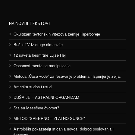
NAJNOVIJI TEKSTOVI
Okultizam tevtonskih vitezova zemlje Hiperboreje
Bučni TV iz druge dimenzije
12 saveta besmrtne Lujze Hej
Opasnost mentalne manipulacije
Metoda „Čaša vode“ za rešavanje problema i ispunjenje želja.
Amerika sudba i usud
DUŠA JE – ASTRALNI ORGANIZAM
Šta su Mesečevi čvorovi?
METOD “SREBRNO – ZLATNO SUNCE”
Astrološki pokazatelji sticanja novca, dobrog poslovanja i
finansija