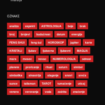
OZNAKE
analiza
aspekti
ASTROLOGIJA
boje
brak
broj
brojevi
budućnost
datum
energija
FENG SHUI
feng šui
HOROSKOP
jupiter
karte
KRISTALI
ljubav
ljubavna
ljubavni
MAGIJA
mars
mesec
novac
NUMEROLOGIJA
odnosi
planete
proricanje
ritual
saturn
simbol
simbolika
sinastrija
slaganje
snovi
sreća
sunce
talisman
TAROT
tumačenje
uticaj
venera
verovanja
voda
zaštita
značenje