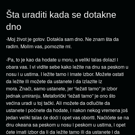
Šta uraditi kada se dotakne
dno
-Moj život je gotov. Dotakla sam dno. Ne znam šta da
radim. Molim vas, pomozite mi.
-Pa, to je kao da hodate u moru, a veliki talas dolazi i
obara vas. I vi vidite sebe kako ležite na dnu sa peskom u
nosu i u ustima. I ležite tamo i imate izbor. Možete ostati
da ležite ili možete da ustanete i da izlazite iz
mora. Znači, samo ustanete, jer “ležati tamo” je izbor
jednak umiranju. Metaforički “ležati tamo” je ono što
većina uradi u toj tački. Ali možete da odlučite da
ustanete i počnete da hodate, i nakon nekog vremena još
jedan veliki talas će doći i opet vas oboriti. Naćićete se na
dnu okeana sa peskom u nosu i peskom u ustima, i opet
ćete imati izbor da li da ležite tamo ili da ustanete i da