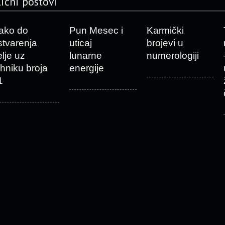
lični postovi
ako do
Pun Mesec i
Karmički
stvarenja
uticaj
brojevi u
elje uz
lunarne
numerologiji
ehniku broja
energije
1