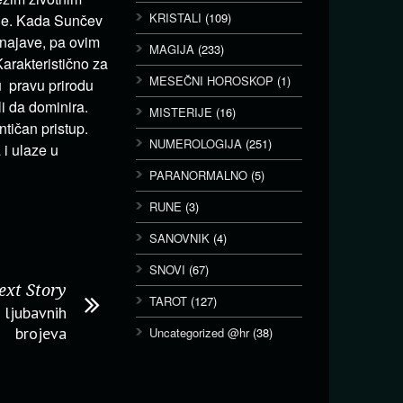
KRISTALI
(109)
nje. Kada Sunčev
 najave, pa ovim
MAGIJA
(233)
arakteristično za
MESEČNI HOROSKOP
(1)
 pravu prirodu
li da dominira.
MISTERIJE
(16)
ntičan pristup.
NUMEROLOGIJA
(251)
 i ulaze u
PARANORMALNO
(5)
RUNE
(3)
SANOVNIK
(4)
SNOVI
(67)
ext Story
TAROT
(127)
 ljubavnih
brojeva
Uncategorized @hr
(38)