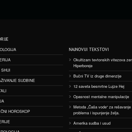
RIJE
OLOGIJA
NAJNOVIJI TEKSTOVI
ERIJA
Okultizam tevtonskih vitezova ze
Hiperboreje
 SHUI
Bučni TV iz druge dimenzije
AŽIVANJE SUDBINE
12 saveta besmrtne Lujze Hej
TALI
Opasnost mentalne manipulacije
JA
Metoda „Čaša vode“ za rešavanje
ČNI HOROSKOP
problema i ispunjenje želja.
ERIJE
Amerika sudba i usud
ROLOGIJA