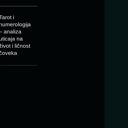
Tarot i
numerologija
– analiza
uticaja na
život i ličnost
čoveka