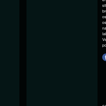
si
br
os
os
na
Ia
Ve
po