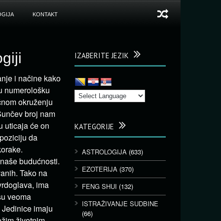
GIJA
KONTAKT
giji
IZABERITE JEZIK
nje i načine kako
nu numerološku
ičnom okruženju
 Sunčev broj nam
u uticaja će on
KATEGORIJE
poziciju da
orake.
ASTROLOGIJA
(633)
 naše budućnosti.
EZOTERIJA
(370)
vanih. Tako na
vrdoglava, ima
FENG SHUI
(132)
 su veoma
ISTRAŽIVANJE SUDBINE
 Jedinice imaju
(66)
težim životnim