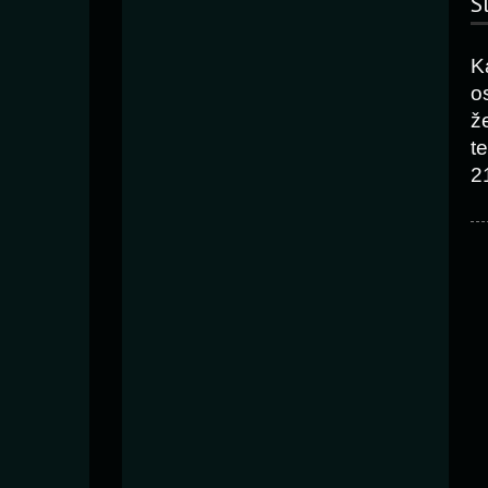
S
K
o
ž
t
2