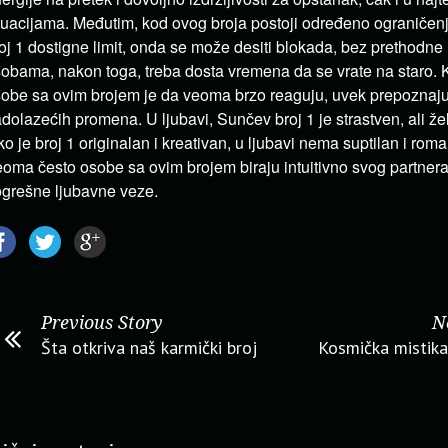
tuacijama. Međutim, kod ovog broja postoji određeno ograniče
oj 1 dostigne limit, onda se može desiti blokada, bez prethodne
obama, nakon toga, treba dosta vremena da se vrate na staro. K
obe sa ovim brojem je da veoma brzo reaguju, uvek prepoznaju
dolazećih promena. U ljubavi, Sunčev broj 1 je strastven, ali že
ko je broj 1 originalan i kreativan, u ljubavi nema suptilan i roma
oma često osobe sa ovim brojem biraju intuitivno svog partnera
grešne ljubavne veze.
Previous Story
N
Šta otkriva naš karmički broj
Kosmička mistika