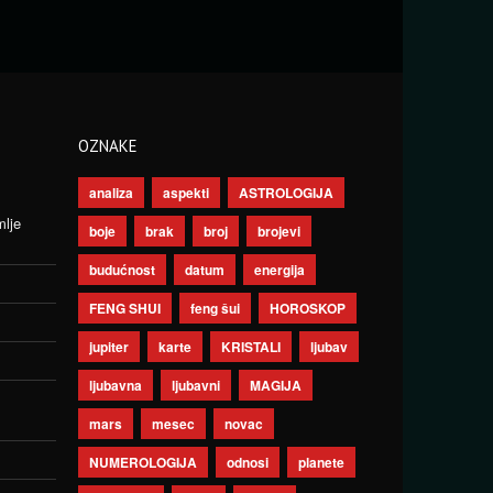
OZNAKE
analiza
aspekti
ASTROLOGIJA
mlje
boje
brak
broj
brojevi
budućnost
datum
energija
FENG SHUI
feng šui
HOROSKOP
jupiter
karte
KRISTALI
ljubav
ljubavna
ljubavni
MAGIJA
mars
mesec
novac
NUMEROLOGIJA
odnosi
planete