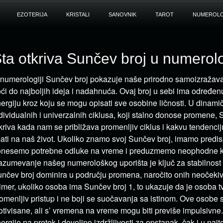
EZOTERIJA
KRISTALI
SANOVNIK
TAROT
NUMEROLO
ta otkriva Sunčev broj u numerolo
numerologiji Sunčev broj pokazuje naše prirodno samoizražava
ći do najboljih ideja i nadahnuća. Ovaj broj u sebi ima određe
ergiju kroz koju se mogu opisati sve osobine ličnosti. U dinam
dividualnih i univerzalnih ciklusa, koji stalno donose promene,
kriva kada nam se približava promenljiv ciklus i kakvu tendencij
ati na naš život. Ukoliko znamo svoj Sunčev broj, imamo predis
nesemo potrebne odluke na vreme i preduzmemo neophodne k
zumevanje našeg numerološkog uporišta je ključ za stabilnost
nčev broj dominira u području promena, naročito onih neočeki
imer, ukoliko osoba ima Sunčev broj 1, to ukazuje da je osoba t
omenljiv pristup i ne boji se suočavanja sa istinom. Ove osobe
tivisane, ali s’ vremena na vreme mogu biti previše impulsivne.
ergije na pretek i dovoljno izdržljivosti za opstanak, čak i u naj