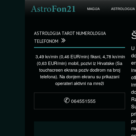
MAGIJA
ASTROLOGIJA
ASTROLOGIJA TAROT NUMEROLOGIJA
Š
TELEFONOM
U 
do
3,49 kn/min (0,46 EUR/min) fiksni, 4,78 kn/min
en
(0,63 EUR/min) mobil, pozivi iz Hrvatske (Sa
touchscreen ekrana poziv dodirom na broj
in
telefona). Na donjem ekranu su prikazani
ot
operateri aktivni na mreži
im
do
✆
Ra
064551555
Su
pr
pr
mo
en