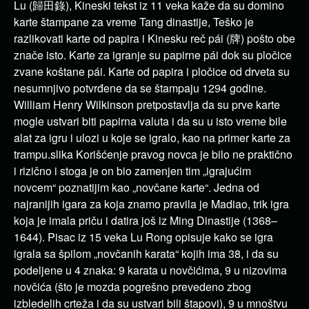
Lu (歸田錄), Kineski tekst iz 11 veka kaže da su domino
karte štampane za vreme Tang dinastije, Teško je
razlikovati karte od papira i Kinesku reč pái (牌) pošto obe
znače isto. Karte za igranje su papirne pái dok su pločice
zvane koštane pái. Karte od papira i pločice od drveta su
nesumnjivo potvrđene da se štampaju 1294 godine.
William Henry Wilkinson pretpostavlja da su prve karte
mogle ustvari biti papirna valuta i da su u isto vreme bile
alat za igru i ulozi u koje se igralo, kao na primer karte za
trampu.slika Korišćenje pravog novca je bilo ne praktično
i rizično i stoga je on bio zamenjen tim „igrajućim
novcem“ poznatijim kao „novčane karte“. Jedna od
najranijih igara za koja znamo pravila je Madiao, trik igra
koja je imala priču i datira još iz Ming Dinastije (1368–
1644). Pisac iz 15 veka Lu Rong opisuje kako se igra
igrala sa špilom „novčanih karata“ kojih ima 38, i da su
podeljene u 4 znaka: 9 karata u novčićima, 9 u nizovima
novčića (što je mozda pogrešno prevedeno zbog
izbledelih crteža i da su ustvari bili štapovi), 9 u mnoštvu