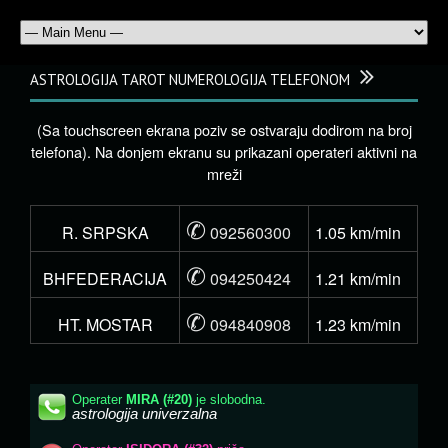
ASTROLOGIJA TAROT NUMEROLOGIJA TELEFONOM
(Sa touchscreen ekrana poziv se ostvaraju dodirom na broj
telefona). Na donjem ekranu su prikazani operateri aktivni na
mreži
✆
R. SRPSKA
092560300
1.05 km/min
✆
BHFEDERACIJA
094250424
1.21 km/min
✆
HT. MOSTAR
094840908
1.23 km/min