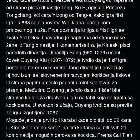
od strane pisca dinastije Tang. Su E, opisuje Princezu
Tongchang, kći cara Yizong od Tang-a, kako igra “list
igru” u 868 sa članovima Wei klana, porodicom
princezinog muža. Prva poznatija knjiga o “list” igri se
zvala Yezi Gexi i navodno je napisana od strane neke
žene iz Tang dinastije, i komentarisali su je Kineski pisci
narednih dinastija. Dinastija Song (960-1279) učeni
čovek Ouyang Xiu (1007-1072) je tvrdio da je “list” igra
postojala barem od sredine Tang dinastije i povezuje
njihov izum sa istovremenim razvojem korišćenja listova
ili strana papira umesto papirnih rolni kao stvari za
pisanje. Međutim, Ouyang je tvrdio da su “lišće” bile
stranice knjige za društvenu igru na tabli koja se igrala sa
kockicama. U svakom slučaju, Ouyang tvrdi da su pravila
za igru izgubljena 1067.
Moguće je da je prvi špil karata ikada bio špil od 32 karte
i „Kineske domino karte“, na tim kartama su bili svih 21
kombinacija mogućih parova sa kockica. Prema Gui Tian