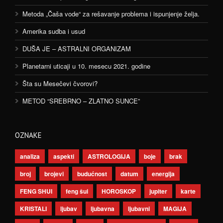
Metoda „Čaša vode“ za rešavanje problema i ispunjenje želja.
Amerika sudba i usud
DUŠA JE – ASTRALNI ORGANIZAM
Planetarni uticaji u 10. mesecu 2021. godine
Šta su Mesečevi čvorovi?
METOD “SREBRNO – ZLATNO SUNCE”
OZNAKE
analiza
aspekti
ASTROLOGIJA
boje
brak
broj
brojevi
budućnost
datum
energija
FENG SHUI
feng šui
HOROSKOP
jupiter
karte
KRISTALI
ljubav
ljubavna
ljubavni
MAGIJA