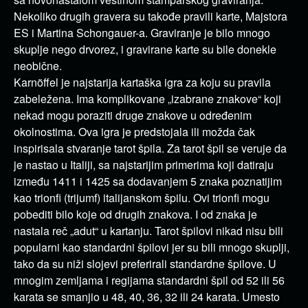
Nekoliko drugih gravera su takođe pravili karte, Majstora
ES i Martina Schongauer-a. Graviranje je bilo mnogo
skuplje nego drvorez, i gravirane karte su bile donekle
neobične.
Karnöffel je najstarija kartaška igra za koju su pravila
zabeležena. Ima komplikovane „izabrane znakove“ koji
nekad mogu poraziti druge znakove u određenim
okolnostima. Ova igra je predstojala ili možda čak
inspirisala stvaranje tarot špila. Za tarot špil se veruje da
je nastao u Italiji, sa najstarijim primerima koji datiraju
između 1411 i 1425 sa dodavanjem 5 znaka poznatijim
kao trionfi (trijumf) italijanskom špilu. Ovi trionfi mogu
pobediti bilo koje od drugih znakova. I od znaka je
nastala reč „adut“ u kartanju. Tarot špilovi nikad nisu bili
popularni kao standardni špilovi jer su bili mnogo skuplji,
tako da su niži slojevi preferirali standardne špilove. U
mnogim zemljama i regijama standardni špil od 52 ili 56
karata se smanjio u 48, 40, 36, 32 ili 24 karata. Umesto