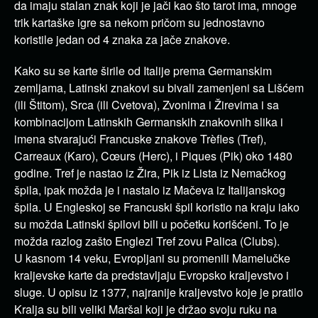
da imaju stalan znak koji je jači kao što tarot ima, mnoge
trik kartaške igre sa nekom pričom su jednostavno
koristile jedan od 4 znaka za jače znakove.
Kako su se karte širile od Italije prema Germanskim
zemljama, Latinski znakovi su bivali zamenjeni sa Lišćem
(ili Štitom), Srca (ili Cvetova), Zvonima i Žirevima i sa
kombinacijom Latinskih Germanskih znakovnih slika i
imena stvarajući Francuske znakove Trèfles (Tref),
Carreaux (Karo), Cœurs (Herc), i Piques (Pik) oko 1480
godine. Tref je nastao iz Žira, Pik iz Lista iz Nemačkog
špila, ipak možda je i nastalo iz Mačeva iz Italijanskog
špila. U Engleskoj se Francuski špil koristio na kraju iako
su možda Latinski špilovi bili u početku korišćeni. To je
možda razlog zašto Englezi Tref zovu Palica (Clubs).
U kasnom 14 veku, Evropljani su promenili Mamelučke
kraljevske karte da predstavljaju Evropsko kraljevstvo i
sluge. U opisu iz 1377, najranije kraljevstvo koje je pratilo
Kralja su bili veliki Maršal koji je držao svoju ruku na