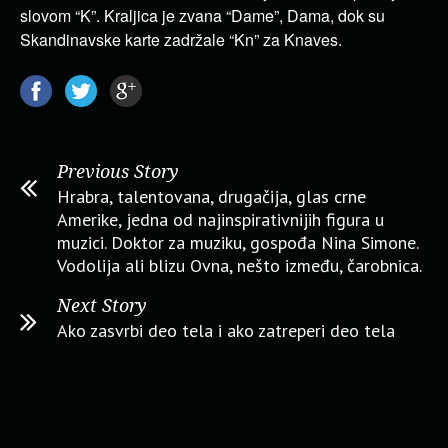
slovom “K”. Kraljica je zvana “Dame”, Dama, dok su
Skandinavske karte zadržale “Kn” za Knaves.
Previous Story
Hrabra, talentovana, drugačija, glas crne
Amerike, jedna od najinspirativnijih figura u
muzici. Doktor za muziku, gospođa Nina Simone.
Vodolija ali blizu Ovna, nešto između, čarobnica.
Next Story
Ako zasvrbi deo tela i ako zatreperi deo tela