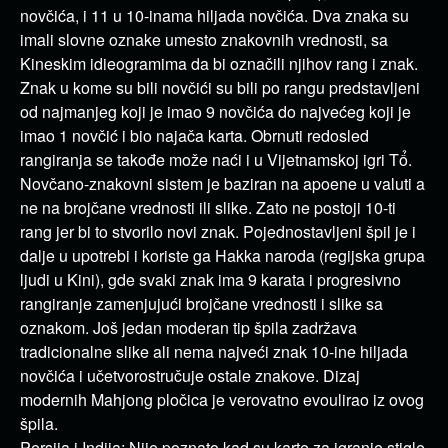
novčića, i 11 u 10-inama hiljada novčića. Dva znaka su
imali slovne oznake umesto znakovnih vrednosti, sa
Kineskim idieogramima da bi označili njihov rang i znak.
Znak u kome su bili novčići su bili po rangu predstavljeni
od najmanjeg koji je imao 9 novčića do najvećeg koji je
imao 1 novčić i bio najača karta. Obrnuti redosled
rangiranja se takođe može naći i u Vijetnamskoj igri Tổ.
Novčano-znakovni sistem je baziran na apoene u valuti a
ne na brojčane vrednosti ili slike. Zato ne postoji 10-ti
rang jer bi to stvorilo novi znak. Pojednostavljeni špil je i
dalje u upotrebi i koriste ga Hakka naroda (regijska grupa
ljudi u Kini), gde svaki znak ima 9 karata i progresivno
rangiranje zamenjujući brojčane vrednosti i slike sa
oznakom. Još jedan moderan tip špila zadržava
tradicionalne slike ali nema najveći znak 10-ine hiljada
novčića i učetvorostručuje ostale znakove. Dizaj
modernih Mahjong pločica je verovatno evoulirao iz ovog
špila.
Persija i Indija: Nije poznato kad su karte za igranje stigle