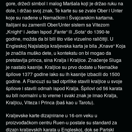
gore, držeći simbol i malog Maršala koji je držao ruku na
dole, i držao svoj znak. Te karte su se zvale Ober i Unter
koje su nađene u Nemačkim i Švajcarskim kartama.
Italijani su zamenili Ober/Unter sistem sa Vitezom
„Knight“ i Jedan Ispod „Fante“ ili „Sota“ do 1390-te
godine, možda da bi bili što više vizuelno raličitiji. U
Engleskoj Najslabija kraljevska karta je bila „Knave“ Koja
je značila muško dete, u kontekstu on bi mogao da
pretstavlja princa, sina Kralja i Kraljice. Značenje Sluga
je nastalo kasnije. Kraljice su prvo dodate u Nemačke
špilove 1377 godine iako su ih kasnije izbacili do 1500
godine. A Francuzi su tad otprilike stavili kraljice u svoje
špilove i stavili odmah ispod Kralja. Špilovi od 56 karata
su bili normalni u to vreme i svaki znak je imao Kralja,
Kraljicu, Viteza i Princa (baš kao u Tarotu).
Kraljevske karte dizajnirane u 16-om veku u
proizvođačkom centru Ruen-u postale su standard za
dizajn kraljevskih karata u Engleskoj, dok se Pariski