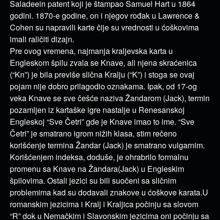
Saladeein patent koji je štampao Samuel Hart u 1864
godini. 1870-e godine, on i njegov rođak u Lawrence &
Cohen su napravili karte čije su vrednosti u ćoškovima
imali raličiti dizajn.
Pre ovog vremena, najmanja kraljevska karta u
Engleskom špilu zvala se Knave, ali njena skraćenica
(“Kn”) je bila previše slična Kralju (“K”) i stoga se ovaj
pojam nije dobro prilagodio oznakama. Ipak, od 17-og
veka Knave se sve češće naziva Žandarom (Jack), termin
pozamljen iz kartaške igre nastalje u Renesanskoj
Engleskoj “Sve Četri” gde je Knave imao to ime. “Sve
Četri” je smatrano igrom nižih klasa, stim rečeno
korišćenje termina Žandar (Jack) je smatrano vulgarnim.
Korišćenjem indeksa, doduše, je ohrabrilo formalnu
promenu sa Knave na Žandara(Jack) u Engleskim
špilovima. Ostali jezici su bili suočeni sa sličnim
problemima kad su dodavali znakove u ćoškove karata.U
romanskim jezicima i Kralj i Kraljica počinju sa slovom
“R” dok u Nemačkim i Slavonskim jezicima oni počinju sa