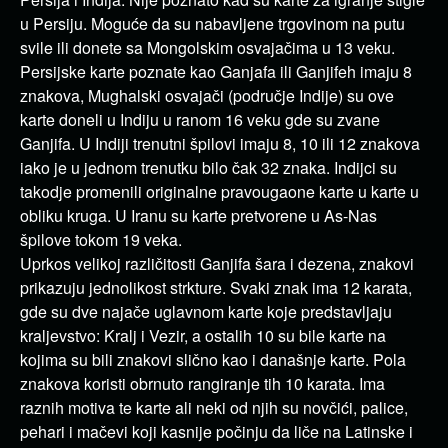
u Persiju. Moguće da su nabavljene trgovinom na putu
svile ili donete sa Mongolskim osvajačima u 13 veku.
Persijske karte poznate kao Ganjafa ili Ganjifeh imaju 8
znakova, Mughalski osvajači (područje Indije) su ove
karte doneli u Indiju u ranom 16 veku gde su zvane
Ganjifa. U Indiji trenutni špilovi imaju 8, 10 ili 12 znakova
iako je u jednom trenutku bilo čak 32 znaka. Indijci su
takodje promenili originalne pravougaone karte u karte u
obliku kruga. U Iranu su karte pretvorene u As-Nas
špilove tokom 19 veka.
Uprkos velikoj različitosti Ganjifa šara i dezena, znakovi
prikazuju jednolikost strkture. Svaki znak ima 12 karata,
gde su dve najače uglavnom karte koje predstavljaju
kraljevstvo: Kralj i Vezir, a ostalih 10 su bile karte na
kojima su bili znakovi slično kao i današnje karte. Pola
znakova koristi obrnuto rangiranje tih 10 karata. Ima
raznih motiva te karte ali neki od njih su novčići, palice,
pehari i mačevi koji kasnije počinju da liče na Latinske i