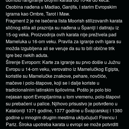
Osobina nađena u Madiao, Ganjifa, i starim Evropskim
igrama kao Ombre, Tarot i Maw.
Fragment 2 je ne isečena lista Moorish stilizovanih karata
sličnog stila ali praznija su nađena u Španiji i datiraju iz
15-og veka. Proizvodnja ovih karata nije preživela pad
Mameluka u 16-om veku. Pravila za igranje ovih igara su
možda izgubljena ali se veruje da su to bili obične trik
igre bez nekih aduta.
Širenje Evropom: Karte za igranje su prvo došle u Južnu
Evropu u 14-om veku, verovatno iz Mamelučkog Egipta,
koristile su Mamelučke znakove, pehare, novčiće,
mačeve i polo-štapove, koji se i dalje koriste u
tradicionalnim latinskim špilovima. Pošto je polo bio
nejasan sport Evropljanima u tom vremenu, polo-štapovi
su prebačeni u palice. Njihovo prisustvo je potvrđeno u
Kataloniji 1371 godine, 1377 godine u Švajcarskoj i 1380
godine u mnogim drugim mestima uključujući Firencu i
Pariz. Široka upotreba karata u evropi se može potvrditi