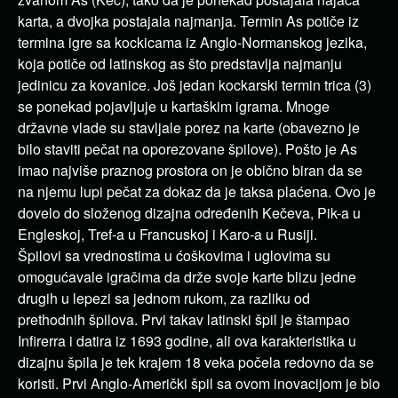
karta, a dvojka postajala najmanja. Termin As potiče iz
termina igre sa kockicama iz Anglo-Normanskog jezika,
koja potiče od latinskog as što predstavlja najmanju
jedinicu za kovanice. Još jedan kockarski termin trica (3)
se ponekad pojavljuje u kartaškim igrama. Mnoge
državne vlade su stavljale porez na karte (obavezno je
bilo staviti pečat na oporezovane špilove). Pošto je As
imao najviše praznog prostora on je obično biran da se
na njemu lupi pečat za dokaz da je taksa plaćena. Ovo je
dovelo do složenog dizajna određenih Kečeva, Pik-a u
Engleskoj, Tref-a u Francuskoj i Karo-a u Rusiji.
Špilovi sa vrednostima u ćoškovima i uglovima su
omogućavale igračima da drže svoje karte blizu jedne
drugih u lepezi sa jednom rukom, za razliku od
prethodnih špilova. Prvi takav latinski špil je štampao
Infirerra i datira iz 1693 godine, ali ova karakteristika u
dizajnu špila je tek krajem 18 veka počela redovno da se
koristi. Prvi Anglo-Američki špil sa ovom inovacijom je bio