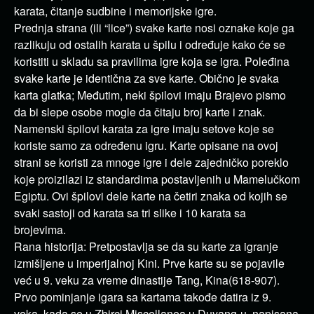
karata, čitanje sudbine i memorijske igre.
Prednja strana (ili “lice”) svake karte nosi oznake koje ga
razlikuju od ostalih karata u špilu i određuje kako će se
koristiti u skladu sa pravilima igre koja se igra. Poleđina
svake karte je identična za sve karte. Obično je svaka
karta glatka; Međutim, neki špilovi imaju Brajevo pismo
da bi slepe osobe mogle da čitaju broj karte i znak.
Namenski špilovi karata za igre imaju setove koje se
koriste samo za određenu igru. Karte opisane na ovoj
strani se koristi za mnoge igre i dele zajedničko poreklo
koje proizilazi iz standardima postavljenih u Mamelučkom
Egiptu. Ovi špilovi dele karte na četiri znaka od kojih se
svaki sastoji od karata sa tri slike i 10 karata sa
brojevima.
Rana historija: Pretpostavlja se da su karte za igranje
izmišljene u imperijalnoj Kini. Prve karte su se pojavile
već u 9. veku za vreme dinastije Tang, Kina(618-907).
Prvo pominjanje igara sa kartama takođe datira iz 9.
veka, kada se u Zbirci Miscellanea u Duyang-u, napisana