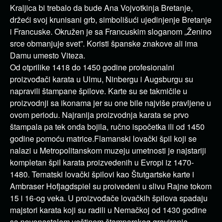
Kraljica bi trebalo da bude Ana Vojvotkinja Bretanje,
držeći svoj krunisani grb, simbolišući ujedinjenje Bretanje
i Francuske. Okružen je sa Francuskim sloganom „Ženino
srce obmanjuje svet”. Koristi španske znakove ali ima
Damu umesto Viteza.
Od otprilike 1418 do 1450 godine profesionalni
proizvođači karata u Ulmu, Ninbergu i Augsburgu su
napravili štampane špilove. Karte su se takmičile u
proizvodnji sa ikonama jer su one bile najviše pravljene u
ovom periodu. Najranija proizvodnja karata se prvo
štampala pa tek onda bojila, ručno ispočetka ili od 1450
godine pomoću matrice.Flamanski lovački špil koji se
nalazi u Metropolitanskom muzeju umetnosti je najstariji
kompletan špil karata proizvedenih u Evropi iz 1470-
1480. Tematski lovački špilovi kao Štutgartske karte i
Ambraser Hofjagdspiel su proivedeni u slivu Rajne tokom
15 i 16-og veka. U proizvođače lovačkih špilova spadaju
majstori karata koji su radili u Nemačkoj od 1430 godine
sa novonastalom veštinom štamparskog graviranja.