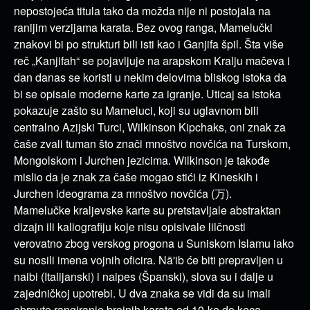
nepostojeća titula tako da možda nije ni postojala na
ranijim verzijama karata. Bez ovog ranga, Mamelučki
znakovi bi po strukturi bili isti kao i Ganjifa špil. Šta više
reč „Kanjifah“ se pojavljuje na arapskom Kralju mačeva i
dan danas se koristi u nekim delovima bliskog istoka da
bi se opisale moderne karte za igranje. Uticaj sa istoka
pokazuje zašto su Mameluci, koji su uglavnom bili
centralno Azijski Turci, Wilkinson Kipchaks, oni znak za
čaše zvali tuman što znači mnoštvo novčića na Turskom,
Mongolskom i Jurchen jezicima. Wilkinson je takođe
mislio da je znak za čaše mogao stići iz Kineskih i
Jurchen ideograma za mnoštvo novčića (万).
Mamelučke kraljevske karte su pretstavljale abstraktan
dizajn ili kaliografiju koje nisu opisivale lilčnosti
verovatno zbog verskog progona u Suniskom Islamu iako
su nosili imena vojnih oficira. Nā'ib će biti prepravljen u
naibi (Italijanski) i naipes (Španski), slova su i dalje u
zajedničkoj upotrebi. U dva znaka se vidi da su imali
obrnuto rangiranje brojnih karata od 10-ke do keca.