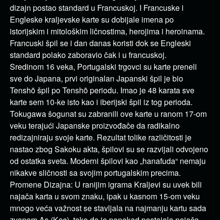
dizajn postao standard u Francuskoj. I Francuske i
Engleske kraljevske karte su dobijale imena po
istorijskim i mitološkim ličnostima, herojima i heroinama.
Francuski špil se i dan danas koristi dok se Engleski
standard polako zaboravio čak i u francuskoj.
Sredinom 16 veka, Portugalski trgovci su karte preneli
sve do Japana, prvi originalan Japanski špil je bio
Tenshō špil po Tenshō periodu. Imao je 48 karata sve
karte sem 10-ke isto kao i iberijski špil iz tog perioda.
Tokugawa šogunat su zabranili ove karte u ranom 17-om
veku terajući Japanske proizvođače da radikalno
redizajniraju svoje karte. Rezultat tolike različitosti je
nastao zbog Sakoku akta, špilovi su se razvijali odvojeno
od ostatka sveta. Moderni špilovi kao „hanafuda“ nemaju
nikakve sličnosti sa svojim portugalskim precima.
Promene Dizajna: U ranijim igrama Kraljevi su uvek bili
najača karta u svom znaku, ipak u kasnom 15-om veku
mnogo veća važnost se stavljala na najmanju kartu sada
zvanom As (Kec), tako da je ponekad postajala najača