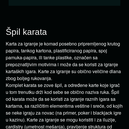
Špil karata
Karta za igranje je komad posebno pripremljenog krutog
papira, tankog kartona, plastificiranog papira, spoj
pamuka-papira, ili tanke plastike, označen sa
prepoznatljivim motivima i može da se koristi za igranje
kartaških igara. Karte za igranje su obično veličine dlana
zbog boljeg rukovanja.
Komplet karata se zove špil, a određene karte koje igrač
u tom trenutku drži kod sebe se obično naziva ruka. Špil
od karata može da se koristi za igranje raznih igara sa
kartama, sa različitim elementima veštine i sreće, od kojih
se neke igraju za novac (na primer, poker i blackjack igre
u kazinu). Karte za igranje se mogu koristiti i za iluzije,
cardistry (umetnost mešanja), pravljenje struktura od