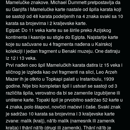
Mamelučke znakove. Michael Dummett pretpostavlja da
su Ganjifa i Mamelučke karte nastale od špila karata koji
se sastoji od 48 karata podeljenih na 4 znaka svaki sa 10
karata sa brojevima i 2 kraljevske karte.
Egipat: Do 11 veka karte su se širile preko Azijskog
kontinenta i kasnije su stigle do Egipta. Najstarije karte
koje su sačuvane su 4 fragmenta nađena u Kairskoj
kolekciji i jedan fragment u Benaki muzeju. One datiraju
iz 12 i 13 veka.
Prvi nađen ceo špil Mamelučkih karata datira iz 15 veka i
sličnog je izgleda kao ovi fragmenti na slici, Leo Arzeh
Mazer ih je otkrio u Topkapi palati u Instanbulu, 1939
godine. Nije bio kompletan špil i ustvari se sastoji od 3
različita špila, verovatno da bi se zamenile izgubljene ili
unštene karte. Topaki špil je prvobitno sadržao 52 karte u
4 znaka, polo štapovi, novčići mačevi i čaše. Svaki znak
je sadržao 10 karata sa brojevima i 3 kraljevske karte
zvane: malik (kralj), nā'ib malik (namesnik ili zamenik
kralja) i thānī nā'ib (drugi ili zamenik). Thānī nā'ib je