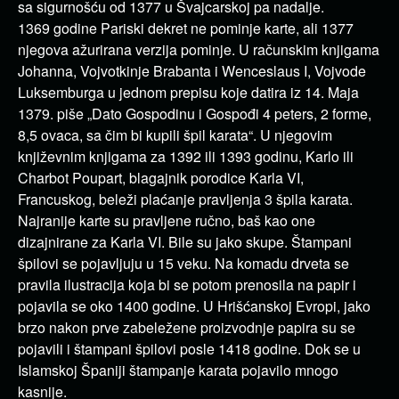
sa sigurnošću od 1377 u Švajcarskoj pa nadalje.
1369 godine Pariski dekret ne pominje karte, ali 1377
njegova ažurirana verzija pominje. U računskim knjigama
Johanna, Vojvotkinje Brabanta i Wenceslaus I, Vojvode
Luksemburga u jednom prepisu koje datira iz 14. Maja
1379. piše „Dato Gospodinu i Gospođi 4 peters, 2 forme,
8,5 ovaca, sa čim bi kupili špil karata“. U njegovim
književnim knjigama za 1392 ili 1393 godinu, Karlo ili
Charbot Poupart, blagajnik porodice Karla VI,
Francuskog, beleži plaćanje pravljenja 3 špila karata.
Najranije karte su pravljene ručno, baš kao one
dizajnirane za Karla VI. Bile su jako skupe. Štampani
špilovi se pojavljuju u 15 veku. Na komadu drveta se
pravila ilustracija koja bi se potom prenosila na papir i
pojavila se oko 1400 godine. U Hrišćanskoj Evropi, jako
brzo nakon prve zabeležene proizvodnje papira su se
pojavili i štampani špilovi posle 1418 godine. Dok se u
Islamskoj Španiji štampanje karata pojavilo mnogo
kasnije.