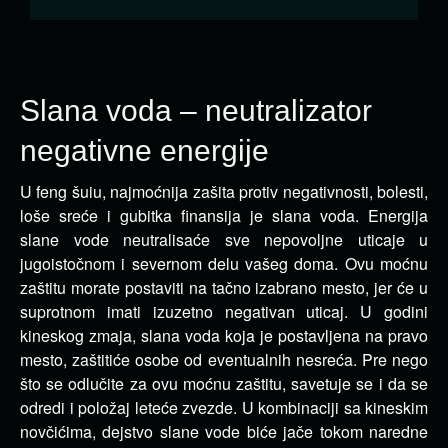
Slana voda – neutralizator
negativne energije
U feng šuiu, najmoćnija zašita protiv negativnosti, bolesti,
loše sreće i gubitka finansija je slana voda.
Energija
slane vode neutralisaće sve nepovoljne uticaje u
jugoistočnom i severnom delu vašeg doma. Ovu moćnu
zaštitu morate postaviti na tačno izabrano mesto, jer će u
suprotnom imati izuzetno negativan uticaj. U godini
kineskog zmaja, slana voda koja je postavljena na pravo
mesto, zaštitiće osobe od eventualnih nesreća. Pre nego
što se odlučite za ovu moćnu zaštitu, savetuje se i da se
odredi i položaj leteće zvezde. U kombinaciji sa kineskim
novčićima, dejstvo slane vode biće jače tokom naredne