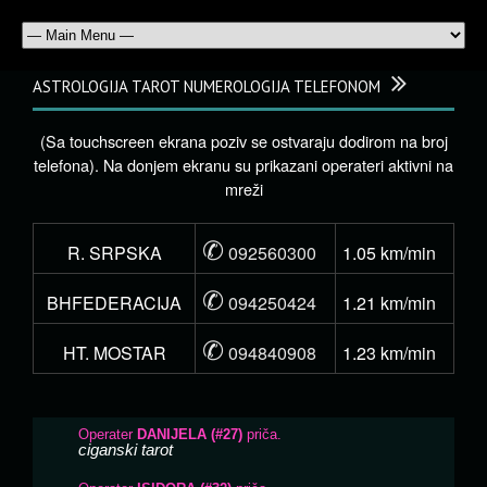
ASTROLOGIJA TAROT NUMEROLOGIJA TELEFONOM
(Sa touchscreen ekrana poziv se ostvaraju dodirom na broj
telefona). Na donjem ekranu su prikazani operateri aktivni na
mreži
✆
R. SRPSKA
092560300
1.05 km/min
✆
BHFEDERACIJA
094250424
1.21 km/min
✆
HT. MOSTAR
094840908
1.23 km/min