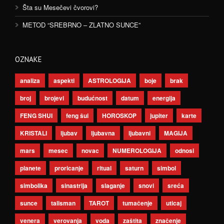
Šta su Mesečevi čvorovi?
METOD “SREBRNO – ZLATNO SUNCE”
OZNAKE
analiza
aspekti
ASTROLOGIJA
boje
brak
broj
brojevi
budućnost
datum
energija
FENG SHUI
feng šui
HOROSKOP
jupiter
karte
KRISTALI
ljubav
ljubavna
ljubavni
MAGIJA
mars
mesec
novac
NUMEROLOGIJA
odnosi
planete
proricanje
ritual
saturn
simbol
simbolika
sinastrija
slaganje
snovi
sreća
sunce
talisman
TAROT
tumačenje
uticaj
venera
verovanja
voda
zaštita
značenje