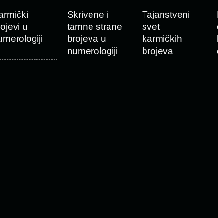
armički
Skrivene i
Tajanstveni
rojevi u
tamne strane
svet
umerologiji
brojeva u
karmičkih
numerologiji
brojeva