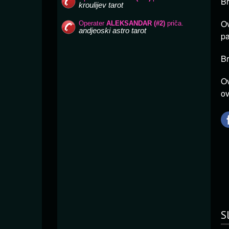
Br
Ov
pa
Br
Ov
ov
S