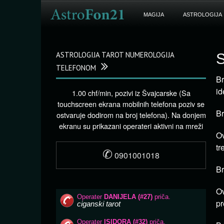
MAGIJA
ASTROLOGIJA
ASTROLOGIJA TAROT NUMEROLOGIJA
S
TELEFONOM
Br
id
1.00 chf/min, pozivi iz Švajcarske (Sa
touchscreen ekrana mobilnih telefona poziv se
Br
ostvaruje dodirom na broj telefona). Na donjem
ekranu su prikazani operateri aktivni na mreži
Ov
tr
✆
0901001018
Br
Ov
pr