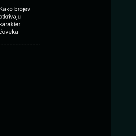
Kako brojevi
otkrivaju
karakter
čoveka