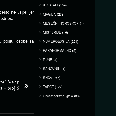
KRISTALI
(109)
često ne uspe, jer
MAGIJA
(233)
i odnos.
MESEČNI HOROSKOP
(1)
MISTERIJE
(16)
U poslu, osobe sa
NUMEROLOGIJA
(251)
PARANORMALNO
(5)
RUNE
(3)
SANOVNIK
(4)
SNOVI
(67)
ext Story
TAROT
(127)
a – broj 6
Uncategorized @sw
(38)