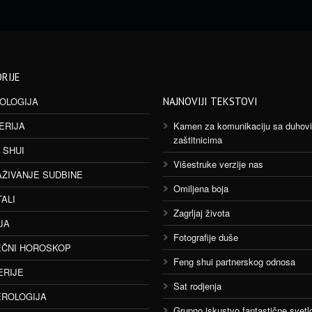
RIJE
OLOGIJA
NAJNOVIJI TEKSTOVI
ERIJA
Kamen za komunikaciju sa duhov
zaštitnicima
 SHUI
Višestruke verzije nas
AŽIVANJE SUDBINE
Omiljena boja
TALI
Zagrljaj života
JA
Fotografije duše
ČNI HOROSKOP
Feng shui partnerskog odnosa
ERIJE
Sat rodjenja
ROLOGIJA
Grupno iskustvo fantastične svetlo