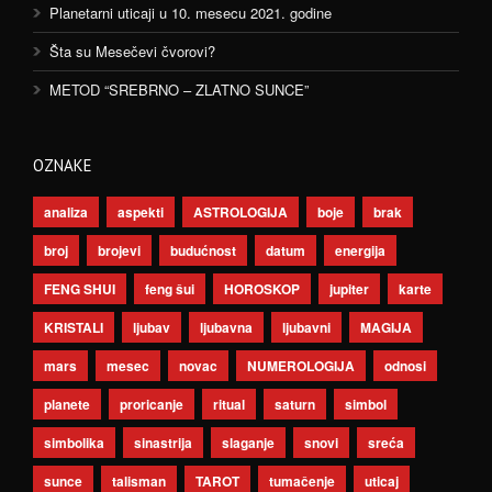
Planetarni uticaji u 10. mesecu 2021. godine
Šta su Mesečevi čvorovi?
METOD “SREBRNO – ZLATNO SUNCE”
OZNAKE
analiza
aspekti
ASTROLOGIJA
boje
brak
broj
brojevi
budućnost
datum
energija
FENG SHUI
feng šui
HOROSKOP
jupiter
karte
KRISTALI
ljubav
ljubavna
ljubavni
MAGIJA
mars
mesec
novac
NUMEROLOGIJA
odnosi
planete
proricanje
ritual
saturn
simbol
simbolika
sinastrija
slaganje
snovi
sreća
sunce
talisman
TAROT
tumačenje
uticaj