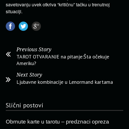
savetovanju uvek otkriva “kritičnu” tačku u trenutnoj
situaciji.
Previous Story
TAROT OTVARANJE na pitanje:Šta očekuje
Ameriku?
Next Story
Ljubavne kombinacije u Lenormand kartama
Slični postovi
Obrnute karte u tarotu – predznaci opreza