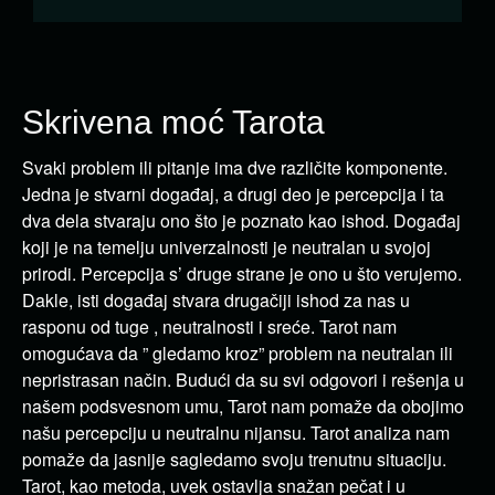
Skrivena moć Tarota
Svaki problem ili pitanje ima dve različite komponente.
Jedna je stvarni događaj, a drugi deo je percepcija i ta
dva dela stvaraju ono što je poznato kao ishod. Događaj
koji je na temelju univerzalnosti je neutralan u svojoj
prirodi. Percepcija s’ druge strane je ono u što verujemo.
Dakle, isti događaj stvara drugačiji ishod za nas u
rasponu od tuge , neutralnosti i sreće. Tarot nam
omogućava da ” gledamo kroz” problem na neutralan ili
nepristrasan način. Budući da su svi odgovori i rešenja u
našem podsvesnom umu, Tarot nam pomaže da obojimo
našu percepciju u neutralnu nijansu. Tarot analiza nam
pomaže da jasnije sagledamo svoju trenutnu situaciju.
Tarot, kao metoda, uvek ostavlja snažan pečat i u