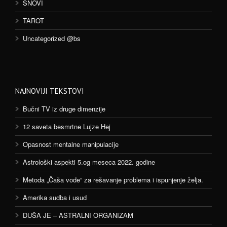
SNOVI
TAROT
Uncategorized @bs
NAJNOVIJI TEKSTOVI
Bučni TV iz druge dimenzije
12 saveta besmrtne Lujze Hej
Opasnost mentalne manipulacije
Astrološki aspekti 5.og meseca 2022. godine
Metoda „Čaša vode“ za rešavanje problema i ispunjenje želja.
Amerika sudba i usud
DUŠA JE – ASTRALNI ORGANIZAM