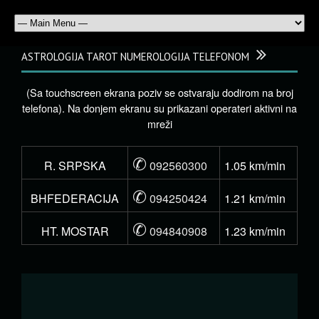
ASTROLOGIJA TAROT NUMEROLOGIJA TELEFONOM
(Sa touchscreen ekrana poziv se ostvaraju dodirom na broj
telefona). Na donjem ekranu su prikazani operateri aktivni na
mreži
✆
R. SRPSKA
092560300
1.05 km/min
✆
BHFEDERACIJA
094250424
1.21 km/min
✆
HT. MOSTAR
094840908
1.23 km/min