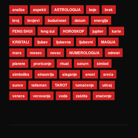
analiza
aspekti
ASTROLOGIJA
boje
brak
broj
brojevi
budućnost
datum
energija
FENG SHUI
feng šui
HOROSKOP
jupiter
karte
KRISTALI
ljubav
ljubavna
ljubavni
MAGIJA
mars
mesec
novac
NUMEROLOGIJA
odnosi
planete
proricanje
ritual
saturn
simbol
simbolika
sinastrija
slaganje
snovi
sreća
sunce
talisman
TAROT
tumačenje
uticaj
venera
verovanja
voda
zaštita
značenje