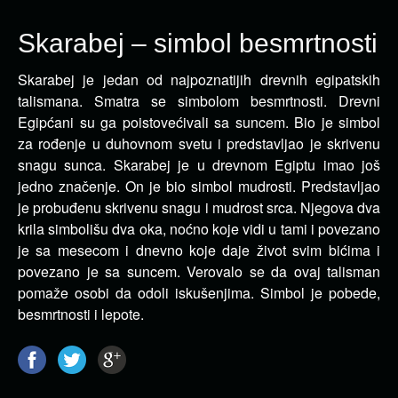
Skarabej – simbol besmrtnosti
Skarabej je jedan od najpoznatijih drevnih egipatskih
talismana. Smatra se simbolom besmrtnosti. Drevni
Egipćani su ga poistovećivali sa suncem.
Bio je simbol
za rođenje u duhovnom svetu i predstavljao je skrivenu
snagu sunca. Skarabej je u drevnom Egiptu imao još
jedno značenje. On je bio simbol mudrosti. Predstavljao
je probuđenu skrivenu snagu i mudrost srca. Njegova dva
krila simbolišu dva oka, noćno koje vidi u tami i povezano
je sa mesecom i dnevno koje daje život svim bićima i
povezano je sa suncem. Verovalo se da ovaj talisman
pomaže osobi da odoli iskušenjima. Simbol je pobede,
besmrtnosti i lepote.