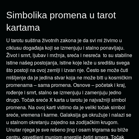
Simbolika promena u tarot
kartama
U tarotu suština životnih zakona je da svi mi živimo u
ciklusu događaja koji se izmenjuju i stalno ponavljaju.
Život i smrt, ljubav i mržnja, sreća i nesreća to su stabilne
istine našeg postojanja, istine koje leže u središtu svega
što postoji na ovoj zemlji i izvan nje. Često se može čuti
mišljenje da je jedina stvar koja ne može biti u kosmičkim
promenama – sama promena. Osnove – početak i kraj,
rođenje i smrt, stalno se izmenjuju i zamenjuju jedno
drugo. Točak sreće X karta u tarotu je najvažniji simbol
promena. Na ovoj karti vidimo da je veliki točak simbol
sreće, vremena i karme. Galaksija ga okružuje i nalazi se
u stalnom okretanju zajedno sa zodijačkim krugom.
Unutar njega je sve rešeno jing i osam trigrama su bliže
centru, osvetljeni munjom energije četiri smera. Točak