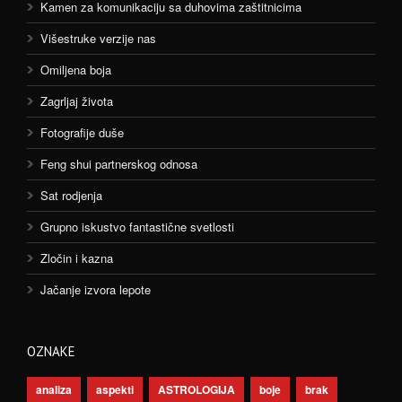
Kamen za komunikaciju sa duhovima zaštitnicima
Višestruke verzije nas
Omiljena boja
Zagrljaj života
Fotografije duše
Feng shui partnerskog odnosa
Sat rodjenja
Grupno iskustvo fantastične svetlosti
Zločin i kazna
Jačanje izvora lepote
OZNAKE
analiza
aspekti
ASTROLOGIJA
boje
brak