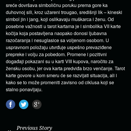
sreće dovršava simboličnu poruku prema gore ka
duhovnoj sili, kroz užareni trougao, središnji lik – kineski
simbol jin i jang, koji oslikavaju muškarca i ženu. Od
posebne važnosti u tarot kartama je i simbolika VII karte
kočija koja postavljena naopako donosi ljubavna
razočaranja i nesuglasice sa voljenom osobom. U
uspravnom položaju utvrđuje uspešno prevaziđene
prepreke i volju za pobedom. Promene i pozitivni
događaji pokazani su u karti VIII kupova, naročito za
žensku osobu, jer ova karta predviđa brzo venčanje. Tarot
karte govore u kom smeru će se razvijati situacija, ali i
kako se to može promeniti zavisno od ciklusa koji se
stalno ponavljaju.
Previous Story