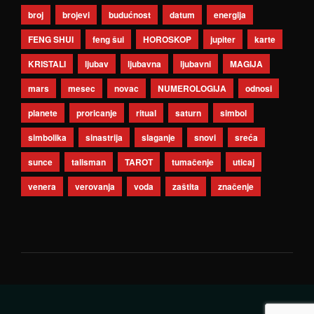
broj
brojevi
budućnost
datum
energija
FENG SHUI
feng šui
HOROSKOP
jupiter
karte
KRISTALI
ljubav
ljubavna
ljubavni
MAGIJA
mars
mesec
novac
NUMEROLOGIJA
odnosi
planete
proricanje
ritual
saturn
simbol
simbolika
sinastrija
slaganje
snovi
sreća
sunce
talisman
TAROT
tumačenje
uticaj
venera
verovanja
voda
zaštita
značenje