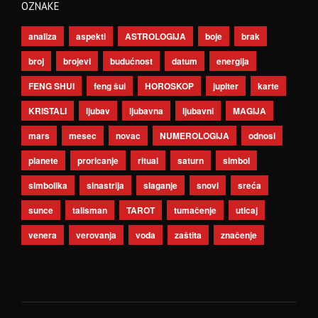
OZNAKE
analiza
aspekti
ASTROLOGIJA
boje
brak
broj
brojevi
budućnost
datum
energija
FENG SHUI
feng šui
HOROSKOP
jupiter
karte
KRISTALI
ljubav
ljubavna
ljubavni
MAGIJA
mars
mesec
novac
NUMEROLOGIJA
odnosi
planete
proricanje
ritual
saturn
simbol
simbolika
sinastrija
slaganje
snovi
sreća
sunce
talisman
TAROT
tumačenje
uticaj
venera
verovanja
voda
zaštita
značenje