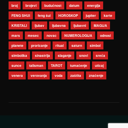
broj
brojevi
budućnost
datum
energija
FENG SHUI
feng šui
HOROSKOP
jupiter
karte
KRISTALI
ljubav
ljubavna
ljubavni
MAGIJA
mars
mesec
novac
NUMEROLOGIJA
odnosi
planete
proricanje
ritual
saturn
simbol
simbolika
sinastrija
slaganje
snovi
sreća
sunce
talisman
TAROT
tumačenje
uticaj
venera
verovanja
voda
zaštita
značenje