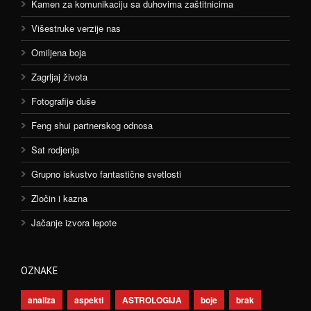
Kamen za komunikaciju sa duhovima zaštitnicima
Višestruke verzije nas
Omiljena boja
Zagrljaj života
Fotografije duše
Feng shui partnerskog odnosa
Sat rodjenja
Grupno iskustvo fantastične svetlosti
Zločin i kazna
Jačanje izvora lepote
OZNAKE
analiza
aspekti
ASTROLOGIJA
boje
brak