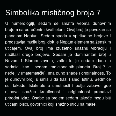
Simbolika mističnog broja 7
U numerologiji, sedam se smatra veoma duhovnim
brojem sa određenim kvalitetom. Ovaj broj je povezan sa
planetom Neptun. Sedam spada u spiritualne brojeve i
predstavlja muški broj, dok je Neptun element sa ženskim
uticajem. Ovaj broj ima izuzetno snažnu vibraciju i
nadilazi druge brojeve. Sedam je dominantan broj u
Novom i Starom zavetu, zatim tu je sedam dana u
sedmici, kao i sedam tradicionalnih planeta. Broj 7 je
nedeljiv (matematički), ima puno snage i originalnosti. To
je duhovni broj, u smislu da traži i sledi istinu. Sedmice
su, takođe, istaknute u umetnosti i polju zabave, gde
njihova snažna kreativnost i originalnost pronalazi
prirodni izlaz. Osobe sa brojem sedam takođe mogu biti
uticajni pisci, govornici koji snažno utiču na mase.