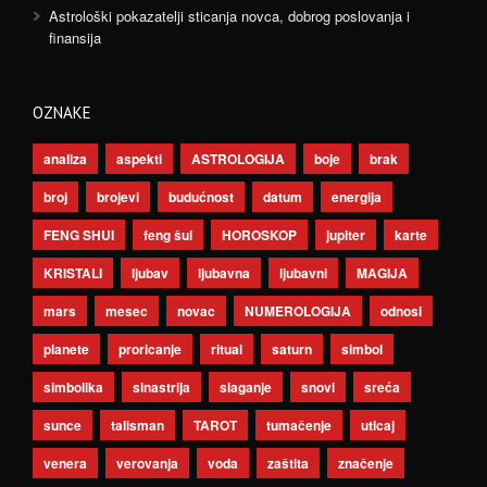
Astrološki pokazatelji sticanja novca, dobrog poslovanja i
finansija
OZNAKE
analiza
aspekti
ASTROLOGIJA
boje
brak
broj
brojevi
budućnost
datum
energija
FENG SHUI
feng šui
HOROSKOP
jupiter
karte
KRISTALI
ljubav
ljubavna
ljubavni
MAGIJA
mars
mesec
novac
NUMEROLOGIJA
odnosi
planete
proricanje
ritual
saturn
simbol
simbolika
sinastrija
slaganje
snovi
sreća
sunce
talisman
TAROT
tumačenje
uticaj
venera
verovanja
voda
zaštita
značenje