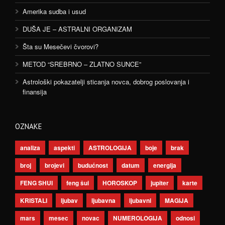
Amerika sudba i usud
DUŠA JE – ASTRALNI ORGANIZAM
Šta su Mesečevi čvorovi?
METOD “SREBRNO – ZLATNO SUNCE”
Astrološki pokazatelji sticanja novca, dobrog poslovanja i
finansija
OZNAKE
analiza
aspekti
ASTROLOGIJA
boje
brak
broj
brojevi
budućnost
datum
energija
FENG SHUI
feng šui
HOROSKOP
jupiter
karte
KRISTALI
ljubav
ljubavna
ljubavni
MAGIJA
mars
mesec
novac
NUMEROLOGIJA
odnosi