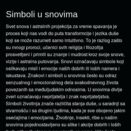
Simboli u snovima
Svet snova i astralnih projekcija za vreme spavanja je
proces koji nas vodi do puta transformcije i jezika duše
koji se može razumeti samo intuitivno. To je razlog zašto
su mnogi proroci, učenici svih religija i filozofija
prosvetljeni i primili su znanje i mudrost kroz svoje snove,
vizije i astralna putovanja. Snovi označavaju simbole koji
oslikavaju misli i emocije naših dobrih ili loših namera i
iskustava. Znakovi i simboli u snovima često su odraz
senzualnog i emocionalnog dela svakodnevnog života
povezanih sa međuljudskim odnosima. U snovima divlje
zveri označavaju neprijatelja i znak neprijateljstva.
Simboli životinja znače različita stanja duše, u saradnji sa
stvarnošću i sa drugim ljudima, kada je sve obojeno jakim
osećajima i emocijama. Životinje, insekti, ribe u našim
snovima pojednostavljeno su slike i akcije dobrih i loših