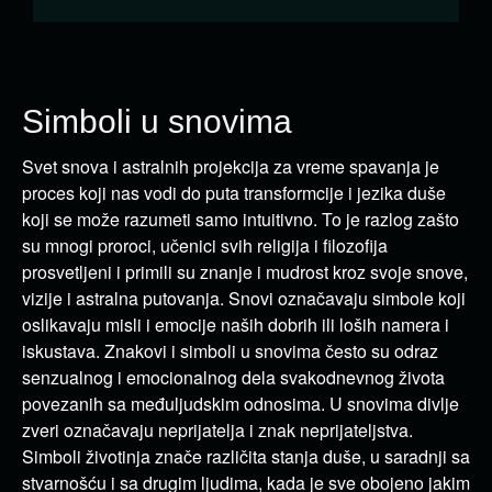
Simboli u snovima
Svet snova i astralnih projekcija za vreme spavanja je
proces koji nas vodi do puta transformcije i jezika duše
koji se može razumeti samo intuitivno. To je razlog zašto
su mnogi proroci, učenici svih religija i filozofija
prosvetljeni i primili su znanje i mudrost kroz svoje snove,
vizije i astralna putovanja. Snovi označavaju simbole koji
oslikavaju misli i emocije naših dobrih ili loših namera i
iskustava. Znakovi i simboli u snovima često su odraz
senzualnog i emocionalnog dela svakodnevnog života
povezanih sa međuljudskim odnosima. U snovima divlje
zveri označavaju neprijatelja i znak neprijateljstva.
Simboli životinja znače različita stanja duše, u saradnji sa
stvarnošću i sa drugim ljudima, kada je sve obojeno jakim