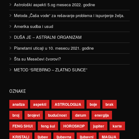
Astrološki aspekti 5.og meseca 2022. godine
Metoda „Čaša vode“ za rešavanje problema i ispunjenje želja.
Amerika sudba i usud
DUŠA JE – ASTRALNI ORGANIZAM
Planetarni uticaji u 10. mesecu 2021. godine
Šta su Mesečevi čvorovi?
METOD “SREBRNO – ZLATNO SUNCE”
OZNAKE
analiza
aspekti
ASTROLOGIJA
boje
brak
broj
brojevi
budućnost
datum
energija
FENG SHUI
feng šui
HOROSKOP
jupiter
karte
KRISTALI
ljubav
ljubavna
ljubavni
MAGIJA