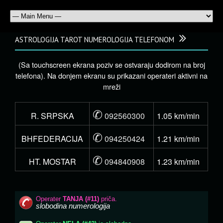
ASTROLOGIJA TAROT NUMEROLOGIJA TELEFONOM
(Sa touchscreen ekrana poziv se ostvaraju dodirom na broj
telefona). Na donjem ekranu su prikazani operateri aktivni na
mreži
✆
R. SRPSKA
092560300
1.05 km/min
✆
BHFEDERACIJA
094250424
1.21 km/min
✆
HT. MOSTAR
094840908
1.23 km/min