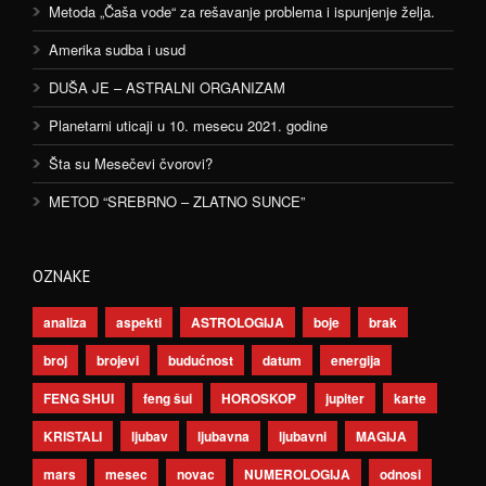
Metoda „Čaša vode“ za rešavanje problema i ispunjenje želja.
Amerika sudba i usud
DUŠA JE – ASTRALNI ORGANIZAM
Planetarni uticaji u 10. mesecu 2021. godine
Šta su Mesečevi čvorovi?
METOD “SREBRNO – ZLATNO SUNCE”
OZNAKE
analiza
aspekti
ASTROLOGIJA
boje
brak
broj
brojevi
budućnost
datum
energija
FENG SHUI
feng šui
HOROSKOP
jupiter
karte
KRISTALI
ljubav
ljubavna
ljubavni
MAGIJA
mars
mesec
novac
NUMEROLOGIJA
odnosi