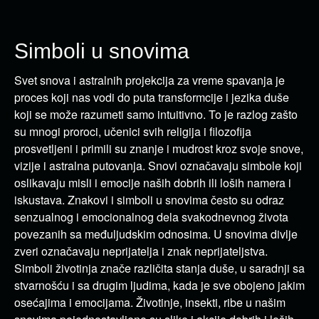
Simboli u snovima
Svet snova i astralnih projekcija za vreme spavanja je
proces koji nas vodi do puta transformcije i jezika duše
koji se može razumeti samo intuitivno. To je razlog zašto
su mnogi proroci, učenici svih religija i filozofija
prosvetljeni i primili su znanje i mudrost kroz svoje snove,
vizije i astralna putovanja. Snovi označavaju simbole koji
oslikavaju misli i emocije naših dobrih ili loših namera i
iskustava. Znakovi i simboli u snovima često su odraz
senzualnog i emocionalnog dela svakodnevnog života
povezanih sa međuljudskim odnosima. U snovima divlje
zveri označavaju neprijatelja i znak neprijateljstva.
Simboli životinja znače različita stanja duše, u saradnji sa
stvarnošću i sa drugim ljudima, kada je sve obojeno jakim
osećajima i emocijama. Životinje, insekti, ribe u našim