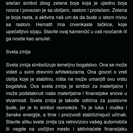
srećan simbol zbog zelene boje koja je ujedno boja
novca i povezan je sa obiljem, rastom i prolećem. Zelena
je boja rasta, a aktivira naš um da da bude u istom nivou
sa rastom. Hematit ima crvenkaste tačkice, koje
upečatljivo sijaju. Stavite ovaj kamenčić u vaš novčanik ili
ga nosite kao amulet.
Sveta zmija
Sveta zmija simbolizuje temeljno bogatstvo. Ona se može
videti u svim drevnim arhitekturama. Ona govori o vrsti
obilja koje je stabilno, ništa ne može umanjiti ovu vrstu
bogatstva. Ova sveta zmija je simbol za materijalno i
može podstaknuti naše materijalne i finansijske snove u
stvarnosti. Sveta zmija je takođe odlična za poslovne
ljude, jer je to simbol ravnoteže. To je luka i muške i
ženske energije, a time i proizvodi stabilizirajući učinak.
Stavite sliku svete zmije iza retrovizoru vašeg automobila
ili negde na uočljivo mesto i aktiviraćete finansijsku