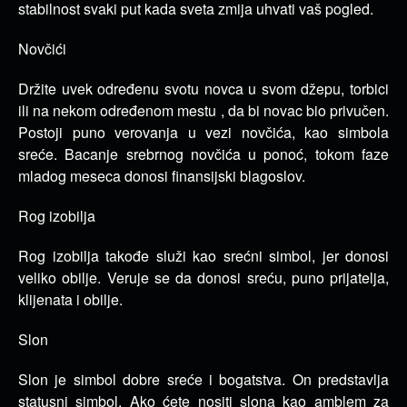
stabilnost svaki put kada sveta zmija uhvati vaš pogled.
Novčići
Držite uvek određenu svotu novca u svom džepu, torbici
ili na nekom određenom mestu , da bi novac bio privučen.
Postoji puno verovanja u vezi novčića, kao simbola
sreće. Bacanje srebrnog novčića u ponoć, tokom faze
mladog meseca donosi finansijski blagoslov.
Rog izobilja
Rog izobilja takođe služi kao srećni simbol, jer donosi
veliko obilje. Veruje se da donosi sreću, puno prijatelja,
klijenata i obilje.
Slon
Slon je simbol dobre sreće i bogatstva. On predstavlja
statusni simbol. Ako ćete nositi slona kao amblem za