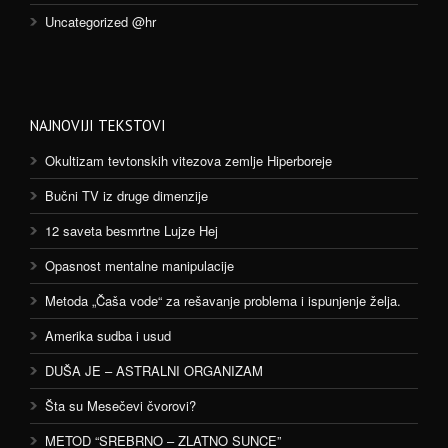
Uncategorized @hr
NAJNOVIJI TEKSTOVI
Okultizam tevtonskih vitezova zemlje Hiperboreje
Bučni TV iz druge dimenzije
12 saveta besmrtne Lujze Hej
Opasnost mentalne manipulacije
Metoda „Čaša vode“ za rešavanje problema i ispunjenje želja.
Amerika sudba i usud
DUŠA JE – ASTRALNI ORGANIZAM
Šta su Mesečevi čvorovi?
METOD “SREBRNO – ZLATNO SUNCE”