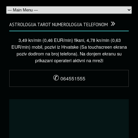
ASTROLOGIJA TAROT NUMEROLOGIJA TELEFONOM
3,49 kn/min (0,46 EUR/min) fiksni, 4,78 kn/min (0,63
EUR/min) mobil, pozivi iz Hrvatske (Sa touchscreen ekrana
poziv dodirom na broj telefona). Na donjem ekranu su
prikazani operateri aktivni na mreži
✆
064551555