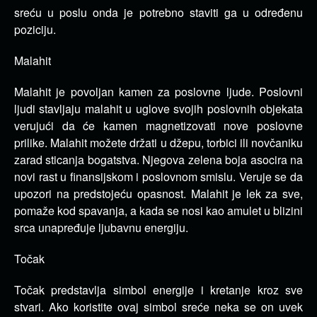
sreću u poslu onda je potrebno staviti ga u određenu
poziciju.
Malahit
Malahit je povoljan kamen za poslovne ljude. Poslovni
ljudi stavljaju malahit u uglove svojih poslovnih objekata
verujući da će kamen magnetizovati nove poslovne
prilike. Malahit možete držati u džepu, torbici ili novčaniku
zarad sticanja bogatstva. Njegova zelena boja asocira na
novi rast u finansijskom i poslovnom smislu. Veruje se da
upozori na predstojeću opasnost. Malahit je lek za sve,
pomaže kod spavanja, a kada se nosi kao amulet u blizini
srca unapređuje ljubavnu energiju.
Točak
Točak predstavlja simbol energije i kretanje kroz sve
stvari. Ako koristite ovaj simbol sreće neka se on uvek