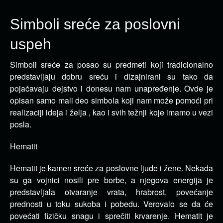
Simboli sreće za poslovni
uspeh
Simboli sreće za posao su predmeti koji tradicionalno
predstavljaju dobru sreću i dizajnirani su tako da
pojačavaju dejstvo i donesu nam unapređenje.
Ovde je
opisan samo mali deo simbola koji nam može pomoći pri
realizaciji ideja i želja , kao i svih težnji koje imamo u vezi
posla.
Hematit
Hematit je kamen sreće za poslovne ljude i žene. Nekada
su ga vojnici nosili pre borbe, a njegova energija je
predstavljala otvaranje vrata, hrabrost, povećanje
prednosti u toku sukoba i pobedu. Verovalo se da će
povećati fizičku snagu i sprečiti krvarenje. Hematit je