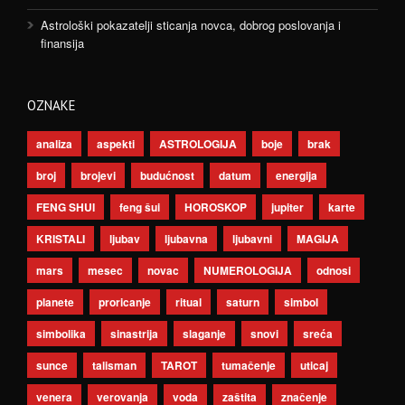
Astrološki pokazatelji sticanja novca, dobrog poslovanja i
finansija
OZNAKE
analiza
aspekti
ASTROLOGIJA
boje
brak
broj
brojevi
budućnost
datum
energija
FENG SHUI
feng šui
HOROSKOP
jupiter
karte
KRISTALI
ljubav
ljubavna
ljubavni
MAGIJA
mars
mesec
novac
NUMEROLOGIJA
odnosi
planete
proricanje
ritual
saturn
simbol
simbolika
sinastrija
slaganje
snovi
sreća
sunce
talisman
TAROT
tumačenje
uticaj
venera
verovanja
voda
zaštita
značenje