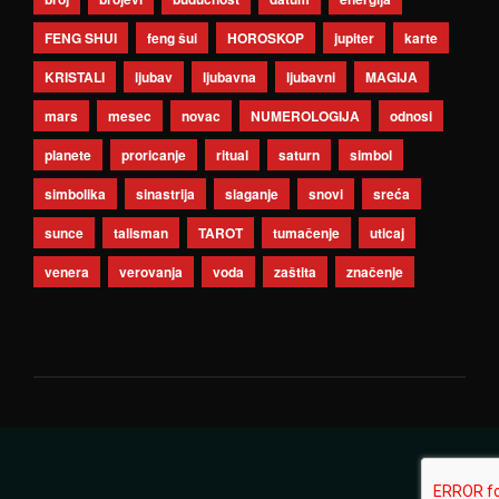
FENG SHUI
feng šui
HOROSKOP
jupiter
karte
KRISTALI
ljubav
ljubavna
ljubavni
MAGIJA
mars
mesec
novac
NUMEROLOGIJA
odnosi
planete
proricanje
ritual
saturn
simbol
simbolika
sinastrija
slaganje
snovi
sreća
sunce
talisman
TAROT
tumačenje
uticaj
venera
verovanja
voda
zaštita
značenje