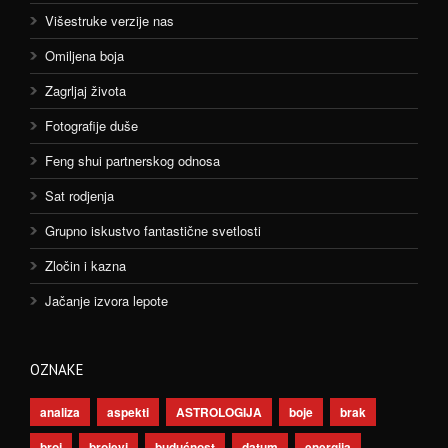
Višestruke verzije nas
Omiljena boja
Zagrljaj života
Fotografije duše
Feng shui partnerskog odnosa
Sat rodjenja
Grupno iskustvo fantastične svetlosti
Zločin i kazna
Jačanje izvora lepote
OZNAKE
analiza
aspekti
ASTROLOGIJA
boje
brak
broj
brojevi
budućnost
datum
energija