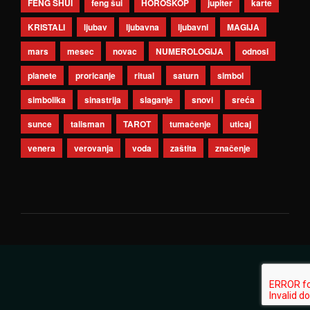
FENG SHUI
feng šui
HOROSKOP
jupiter
karte
KRISTALI
ljubav
ljubavna
ljubavni
MAGIJA
mars
mesec
novac
NUMEROLOGIJA
odnosi
planete
proricanje
ritual
saturn
simbol
simbolika
sinastrija
slaganje
snovi
sreća
sunce
talisman
TAROT
tumačenje
uticaj
venera
verovanja
voda
zaštita
značenje