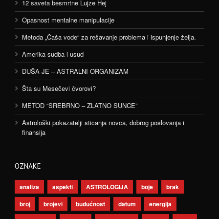
12 saveta besmrtne Lujze Hej
Opasnost mentalne manipulacije
Metoda „Čaša vode“ za rešavanje problema i ispunjenje želja.
Amerika sudba i usud
DUŠA JE – ASTRALNI ORGANIZAM
Šta su Mesečevi čvorovi?
METOD “SREBRNO – ZLATNO SUNCE”
Astrološki pokazatelji sticanja novca, dobrog poslovanja i
finansija
OZNAKE
analiza
aspekti
ASTROLOGIJA
boje
brak
broj
brojevi
budućnost
datum
energija