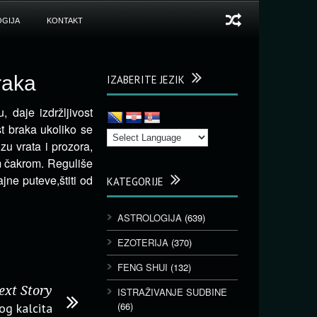
GIJA
KONTAKT
raka
IZABERITE JEZIK
, daje izdržljivost
st braka ukoliko se
zu vrata i prozora,
m čakrom. Reguliše
jne puteve,štiti od
KATEGORIJE
ASTROLOGIJA
(639)
EZOTERIJA
(370)
FENG SHUI
(132)
ext Story
ISTRAŽIVANJE SUDBINE
(66)
og kalcita