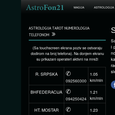
MAGIJA
ASTROLOGIJA
ASTROLOGIJA TAROT NUMEROLOGIJA
S
TELEFONOM
Sa
i 
(Sa touchscreen ekrana poziv se ostvaraju
no
dodirom na broj telefona). Na donjem ekranu
su prikazani operateri aktivni na mreži
ka
ra
✆
sl
R. SRPSKA
1.05
km/min
092560300
✆
BHFEDERACIJA
1.21
km/min
094250424
✆
HT. MOSTAR
1.23