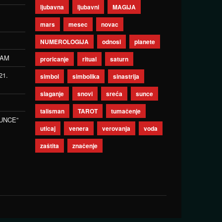
ljubavna
ljubavni
MAGIJA
mars
mesec
novac
NUMEROLOGIJA
odnosi
planete
ZAM
proricanje
ritual
saturn
21.
simbol
simbolika
sinastrija
slaganje
snovi
sreća
sunce
talisman
TAROT
tumačenje
UNCE”
uticaj
venera
verovanja
voda
zaštita
značenje