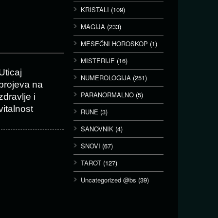
KRISTALI
(109)
MAGIJA
(233)
MESEČNI HOROSKOP
(1)
MISTERIJE
(16)
Uticaj
NUMEROLOGIJA
(251)
brojeva na
PARANORMALNO
(5)
zdravlje i
vitalnost
RUNE
(3)
SANOVNIK
(4)
SNOVI
(67)
TAROT
(127)
Uncategorized @bs
(39)