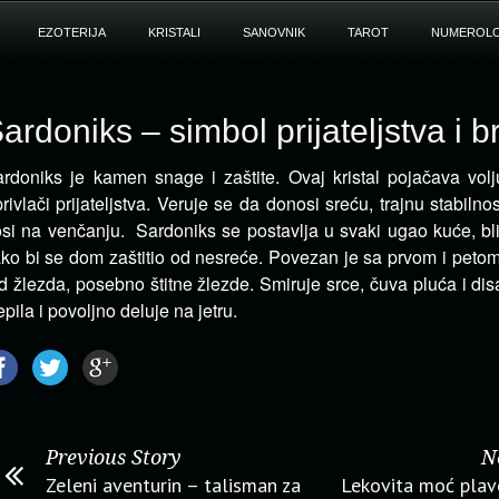
EZOTERIJA
KRISTALI
SANOVNIK
TAROT
NUMEROLO
ardoniks – simbol prijateljstva i b
rdoniks je kamen snage i zaštite. Ovaj kristal pojačava volju
privlači prijateljstva.
Veruje se da donosi sreću, trajnu stabilno
si na venčanju. Sardoniks se postavlja u svaki ugao kuće, bli
ko bi se dom zaštitio od nesreće. Povezan je sa prvom i peto
d žlezda, posebno štitne žlezde. Smiruje srce, čuva pluća i disa
epila i povoljno deluje na jetru.
Previous Story
N
Zeleni aventurin – talisman za
Lekovita moć plav