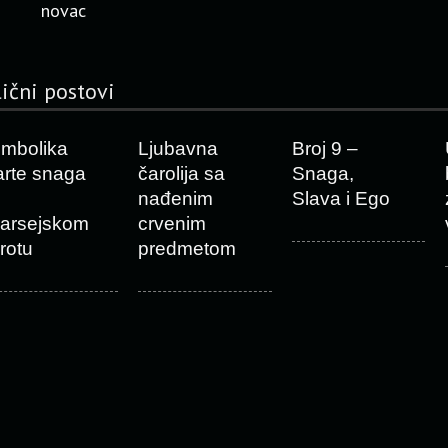
novac
lični postovi
imbolika
Ljubavna
Broj 9 –
arte snaga
čarolija sa
Snaga,
nađenim
Slava i Ego
arsejskom
crvenim
arotu
predmetom