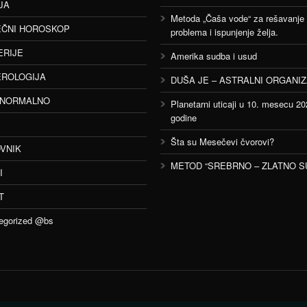
JA
Metoda „Čaša vode“ za rešavanje
ČNI HOROSKOP
problema i ispunjenje želja.
ERIJE
Amerika sudba i usud
ROLOGIJA
DUŠA JE – ASTRALNI ORGANI
ANORMALNO
Planetarni uticaji u 10. mesecu 20
godine
Šta su Mesečevi čvorovi?
VNIK
METOD “SREBRNO – ZLATNO S
I
T
egorized @bs