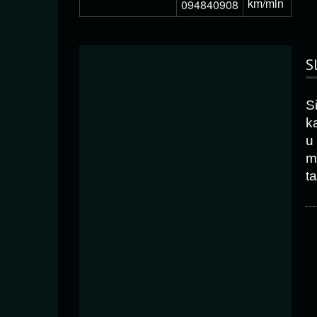
km/min
094840908
S
S
k
u
m
t