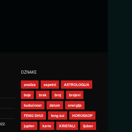
OZNAKE
analiza
aspekti
ASTROLOGIJA
boje
brak
broj
brojevi
budućnost
datum
energija
FENG SHUI
feng šui
HOROSKOP
022.
jupiter
karte
KRISTALI
ljubav