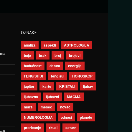
OZNAKE
analiza
aspekti
ASTROLOGIJA
ima
boje
brak
broj
brojevi
budućnost
datum
energija
FENG SHUI
feng šui
HOROSKOP
jupiter
karte
KRISTALI
ljubav
ljubavna
ljubavni
MAGIJA
mars
mesec
novac
NUMEROLOGIJA
odnosi
planete
proricanje
ritual
saturn
sti