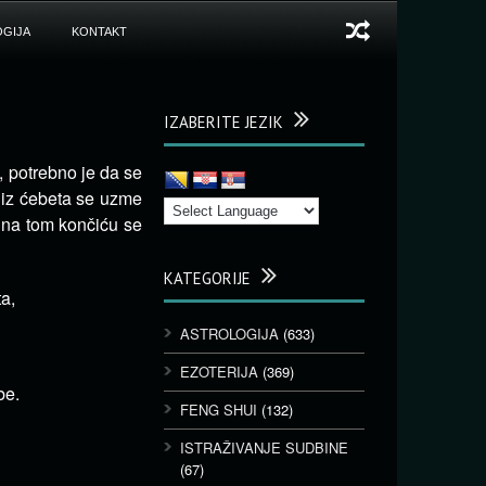
GIJA
KONTAKT
IZABERITE JEZIK
, potrebno je da se
 iz ćebeta se uzme
, na tom končiću se
KATEGORIJE
a,
ASTROLOGIJA
(633)
EZOTERIJA
(369)
be.
FENG SHUI
(132)
ISTRAŽIVANJE SUDBINE
(67)