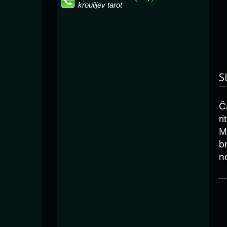
S
Č
r
M
b
n