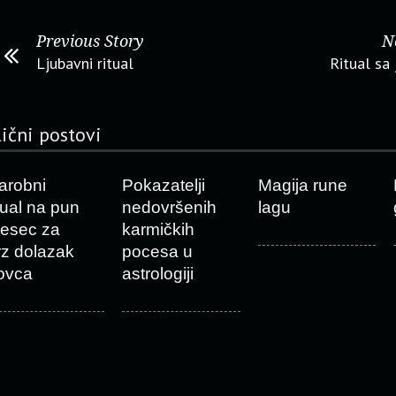
Previous Story
N
Ljubavni ritual
Ritual sa
lični postovi
arobni
Pokazatelji
Magija rune
itual na pun
nedovršenih
lagu
esec za
karmičkih
rz dolazak
pocesa u
ovca
astrologiji