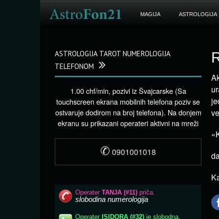
MAGIJA
ASTROLOGIJA
ASTROLOGIJA TAROT NUMEROLOGIJA
R
TELEFONOM
Ak
ur
1.00 chf/min, pozivi iz Švajcarske (Sa
je
touchscreen ekrana mobilnih telefona poziv se
ostvaruje dodirom na broj telefona). Na donjem
ve
ekranu su prikazani operateri aktivni na mreži
«K
✆
0901001018
da
Ka