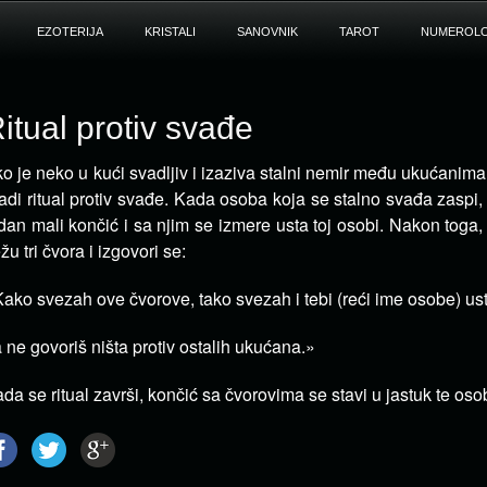
EZOTERIJA
KRISTALI
SANOVNIK
TAROT
NUMEROLO
itual protiv svađe
o je neko u kući svadljiv i izaziva stalni nemir među ukućanima
adi ritual protiv svađe.
Kada osoba koja se stalno svađa zaspi,
dan mali končić i sa njim se izmere usta toj osobi. Nakon toga
žu tri čvora i izgovori se:
ako svezah ove čvorove, tako svezah i tebi (reći ime osobe) ust
 ne govoriš ništa protiv ostalih ukućana.»
da se ritual završi, končić sa čvorovima se stavi u jastuk te oso