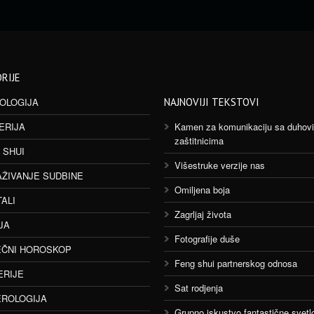
RIJE
OLOGIJA
NAJNOVIJI TEKSTOVI
ERIJA
Kamen za komunikaciju sa duhov
zaštitnicima
 SHUI
Višestruke verzije nas
AŽIVANJE SUDBINE
Omiljena boja
TALI
Zagrljaj života
JA
Fotografije duše
ČNI HOROSKOP
Feng shui partnerskog odnosa
ERIJE
Sat rodjenja
ROLOGIJA
Grupno iskustvo fantastične svetlo