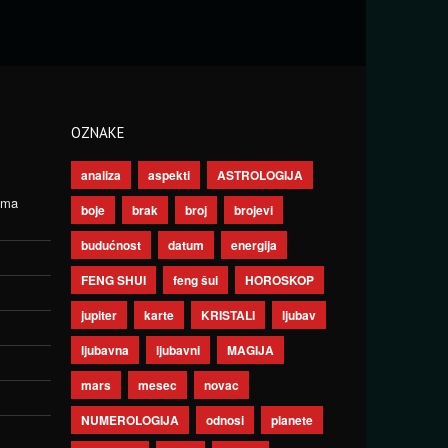
OZNAKE
analiza
aspekti
ASTROLOGIJA
ima
boje
brak
broj
brojevi
budućnost
datum
energija
FENG SHUI
feng šui
HOROSKOP
jupiter
karte
KRISTALI
ljubav
ljubavna
ljubavni
MAGIJA
mars
mesec
novac
NUMEROLOGIJA
odnosi
planete