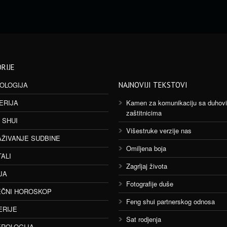
RIJE
OLOGIJA
NAJNOVIJI TEKSTOVI
ERIJA
Kamen za komunikaciju sa duhov
zaštitnicima
 SHUI
Višestruke verzije nas
AŽIVANJE SUDBINE
Omiljena boja
TALI
Zagrljaj života
JA
Fotografije duše
ČNI HOROSKOP
Feng shui partnerskog odnosa
ERIJE
Sat rodjenja
ROLOGIJA