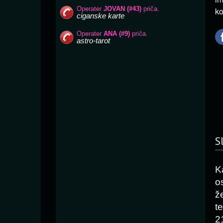
ko
S
K
o
ž
t
2