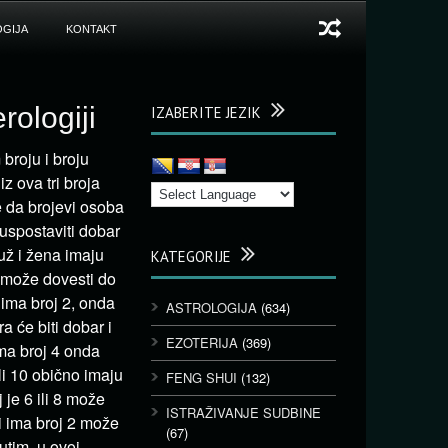
GIJA
KONTAKT
rologiji
IZABERITE JEZIK
broju i broju
z ova tri broja
 da brojevi osoba
uspostaviti dobar
ž i žena imaju
KATEGORIJE
o može dovesti do
 ima broj 2, onda
ASTROLOGIJA
(634)
a će biti dobar i
EZOTERIJA
(369)
ma broj 4 onda
li 10 obično imaju
FENG SHUI
(132)
 je 6 ili 8 može
ISTRAŽIVANJE SUDBINE
i ima broj 2 može
(67)
utim, u ovoj