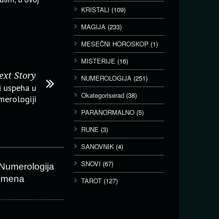
KRISTALI
(109)
MAGIJA
(233)
MESEČNI HOROSKOP
(1)
MISTERIJE
(16)
ext Story
NUMEROLOGIJA
(251)
i uspeha u
Okategoriserad
(38)
merologiji
PARANORMALNO
(5)
RUNE
(3)
SANOVNIK
(4)
SNOVI
(67)
Numerologija
imena
TAROT
(127)