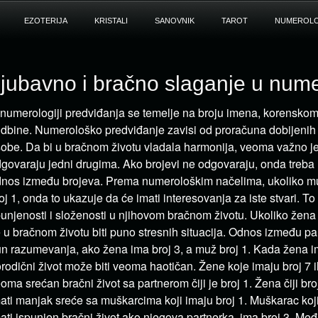
EZOTERIJA
KRISTALI
SANOVNIK
TAROT
NUMEROLO
jubavno i bračno slaganje u nume
numerologiji predviđanja se temelje na broju imena, korenskom 
dbine. Numerološko predviđanje zavisi od proračuna dobijenih i
obe. Da bi u bračnom životu vladala harmonija, veoma važno je
govaraju jedni drugima. Ako brojevi ne odgovaraju, onda treba 
nos između brojeva. Prema numerološkim načelima, ukoliko mu
oj 1, onda to ukazuje da će imati interesovanja za iste stvari. T
unjenosti i složenosti u njihovom bračnom životu. Ukoliko žena
 u bračnom životu biti puno stresnih situacija. Odnos između par
n razumevanja, ako žena ima broj 3, a muž broj 1. Kada žena i
rodični život može biti veoma haotičan. Žene koje imaju broj 7 i
oma srećan bračni život sa partnerom čiji je broj 1. Žena čiji broj
ati manjak sreće sa muškarcima koji imaju broj 1. Muškarac koj
ati ispunjen bračni život ako njegova partnerka ima broj 3. Međ