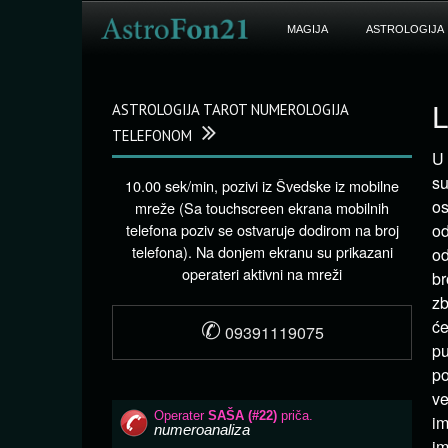
MAGIJA
ASTROLOGIJA
ASTROLOGIJA TAROT NUMEROLOGIJA
L
TELEFONOM
U 
su
10.00 sek/min, pozivi iz Švedske iz mobilne
os
mreže (Sa touchscreen ekrana mobilnih
telefona poziv se ostvaruje dodirom na broj
od
telefona). Na donjem ekranu su prikazani
od
operateri aktivni na mreži
br
zb
✆
će
09391119075
pu
po
ve
im
im