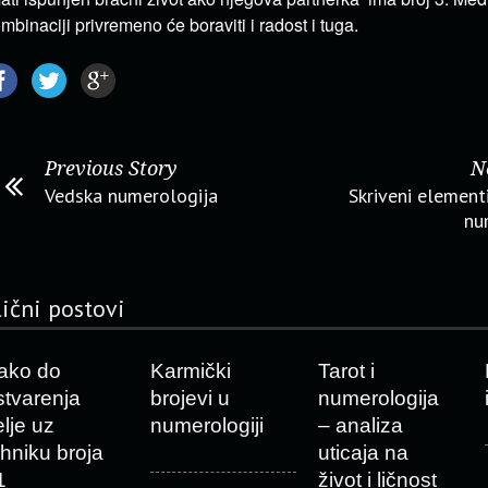
mbinaciji privremeno će boraviti i radost i tuga.
Previous Story
N
Vedska numerologija
Skriveni element
nu
lični postovi
ako do
Karmički
Tarot i
stvarenja
brojevi u
numerologija
elje uz
numerologiji
– analiza
ehniku broja
uticaja na
1
život i ličnost