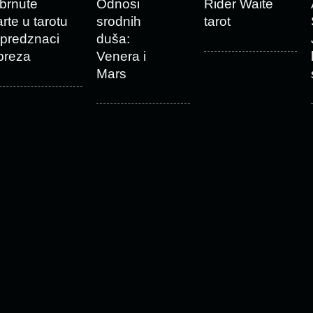
brnute
Odnosi
Rider Waite
arte u tarotu
srodnih
tarot
 predznaci
duša:
preza
Venera i
Mars