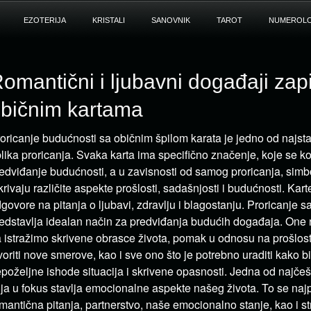
EZOTERIJA
KRISTALI
SANOVNIK
TAROT
NUMEROLO
omantični i ljubavni događaji zap
bičnim kartama
oricanje budućnosti sa običnim špilom karata je jedno od najsta
lika proricanja. Svaka karta ima specifično značenje, koje se kor
edviđanje budućnosti, a u zavisnosti od samog proricanja, simb
krivaju različite aspekte prošlosti, sadašnjosti i budućnosti. Kar
govore na pitanja o ljubavi, zdravlju i blagostanju. Proricanje 
edstavlja idealan način za predviđanja budućih događaja. On
 istražimo skrivene obrasce života, pomak u odnosu na prošlost,
voriti nove smerove, kao i sve ono što je potrebno uraditi kako bi
poželjne ishode situacija i skrivene opasnosti. Jedna od najčeš
ja u fokus stavlja emocionalne aspekte našeg života. To se naj
mantična pitanja, partnerstvo, naše emocionalno stanje, kao i s