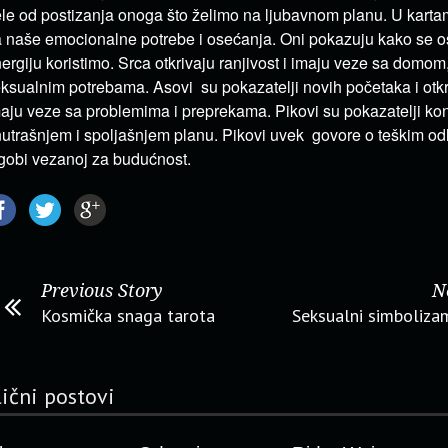
le od postizanja onoga što želimo na ljubavnom planu. U karta
 naše emocionalne potrebe i osećanja. Oni pokazuju kako se 
ergiju koristimo. Srca otkrivaju ranjivost i imaju veze sa domom
ksualnim potrebama. Asovi su pokazatelji novih početaka i otkr
aju veze sa problemima i preprekama. Pikovi su pokazatelji kon
utrašnjem i spoljašnjem planu. Pikovi uvek govore o teškim o
gobi vezanoj za budućnost.
Previous Story
N
Kosmička snaga tarota
Seksualni simboliza
lični postovi