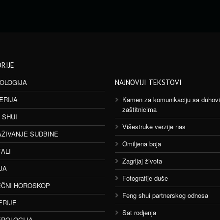
RIJE
OLOGIJA
NAJNOVIJI TEKSTOVI
ERIJA
Kamen za komunikaciju sa duhov
zaštitnicima
 SHUI
Višestruke verzije nas
AŽIVANJE SUDBINE
Omiljena boja
TALI
Zagrljaj života
JA
Fotografije duše
ČNI HOROSKOP
Feng shui partnerskog odnosa
ERIJE
Sat rodjenja
ROLOGIJA