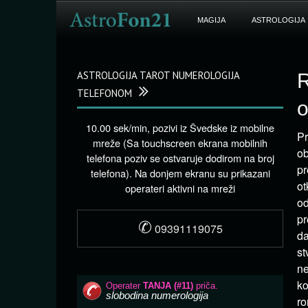
MAGIJA
ASTROLOGIJA
ASTROLOGIJA TAROT NUMEROLOGIJA
R
TELEFONOM
o
10.00 sek/min, pozivi iz Švedske iz mobilne
Pr
mreže (Sa touchscreen ekrana mobilnih
ob
telefona poziv se ostvaruje dodirom na broj
pr
telefona). Na donjem ekranu su prikazani
ot
operateri aktivni na mreži
od
pr
✆
09391119075
da
st
ne
ko
ro