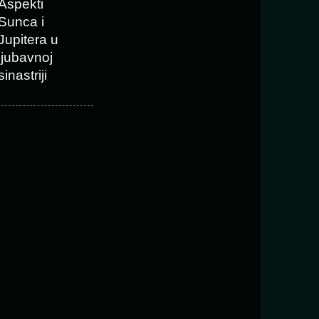
Aspekti
Sunca i
Jupitera u
ljubavnoj
sinastriji