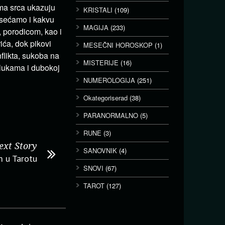
ma srca ukazuju
KRISTALI
(109)
osećamo i kakvu
MAGIJA
(233)
, porodicom, kao i
ića, dok pikovi
MESEČNI HOROSKOP
(1)
flikta, sukoba na
MISTERIJE
(16)
dlukama i dubokoj
NUMEROLOGIJA
(251)
Okategoriserad
(38)
PARANORMALNO
(5)
RUNE
(3)
ext Story
SANOVNIK
(4)
m u Tarotu
SNOVI
(67)
TAROT
(127)