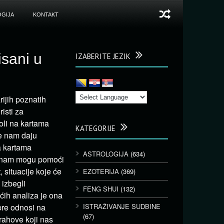
GIJA
KONTAKT
isani u
IZABERITE JEZIK
rijih poznatih
isti za
oli na kartama
KATEGORIJE
te nam daju
sa kartama
ASTROLOGIJA
(634)
e nam mogu pomoći
 situacije koje će
EZOTERIJA
(369)
 izbegli
FENG SHUI
(132)
ćih analiza je ona
pre odnosi na
ISTRAŽIVANJE SUDBINE
(67)
trahove koji nas