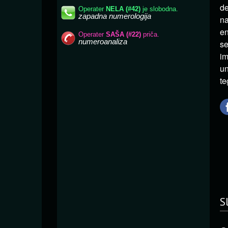
de
na
en
se
im
un
te
S