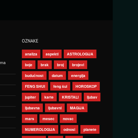
OZNAKE
analiza
aspekti
ASTROLOGIJA
ima
boje
brak
broj
brojevi
budućnost
datum
energija
FENG SHUI
feng šui
HOROSKOP
jupiter
karte
KRISTALI
ljubav
ljubavna
ljubavni
MAGIJA
mars
mesec
novac
NUMEROLOGIJA
odnosi
planete