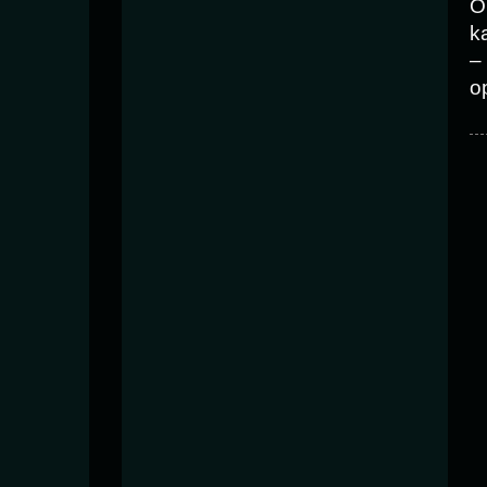
O
k
–
o