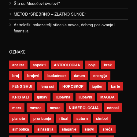
Šta su Mesečevi čvorovi?
METOD “SREBRNO – ZLATNO SUNCE”
Astrološki pokazatelji sticanja novca, dobrog poslovanja i
finansija
OZNAKE
analiza
aspekti
ASTROLOGIJA
boje
brak
broj
brojevi
budućnost
datum
energija
FENG SHUI
feng šui
HOROSKOP
jupiter
karte
KRISTALI
ljubav
ljubavna
ljubavni
MAGIJA
mars
mesec
novac
NUMEROLOGIJA
odnosi
planete
proricanje
ritual
saturn
simbol
simbolika
sinastrija
slaganje
snovi
sreća