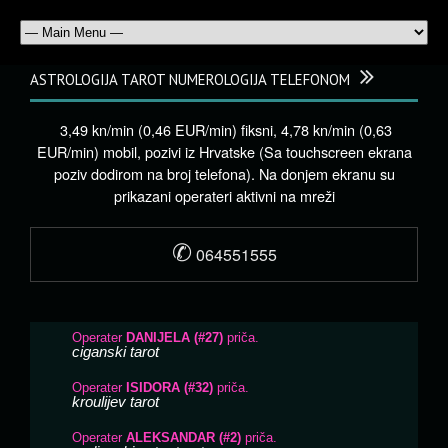
ASTROLOGIJA TAROT NUMEROLOGIJA TELEFONOM
3,49 kn/min (0,46 EUR/min) fiksni, 4,78 kn/min (0,63
EUR/min) mobil, pozivi iz Hrvatske (Sa touchscreen ekrana
poziv dodirom na broj telefona). Na donjem ekranu su
prikazani operateri aktivni na mreži
✆
064551555