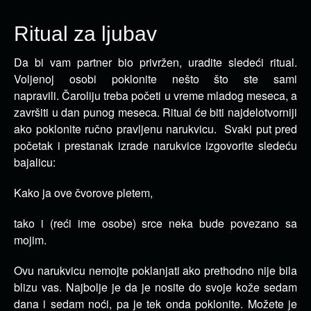
Ritual za ljubav
Da bi vam partner bio privržen, uradite sledeći ritual.
Voljenoj osobi poklonite nešto što ste sami
napravili.
Čaroliju treba početi u vreme mladog meseca, a
završiti u dan punog meseca. Ritual će biti najdelotvorniji
ako poklonite ručno pravljenu narukvicu. Svaki put pred
početak i prestanak izrade narukvice izgovorite sledeću
bajalicu:
Kako ja ove čvorove pletem,
tako i (reći ime osobe) srce neka bude povezano sa
mojim.
Ovu narukvicu nemojte poklanjati ako prethodno nije bila
blizu vas. Najbolje je da je nosite do svoje kože sedam
dana i sedam noći, pa je tek onda poklonite. Možete je