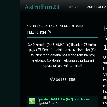
MAGIJA
ASTROLOGIJA
ASTROLOGIJA TAROT NUMEROLOGIJA
R
TELEFONOM
r
3,49 kn/min (0,46 EUR/min) fiksni, 4,78 kn/min
(0,63 EUR/min) mobil, pozivi iz Hrvatske (Sa
touchscreen ekrana poziv dodirom na broj
U 
telefona). Na donjem ekranu su prikazani
st
operateri aktivni na mreži
ho
Vi
✆
064551555
mo
mu
i 
si
i 