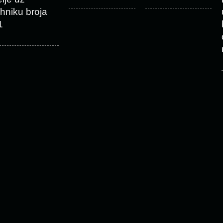
ehniku broja
1