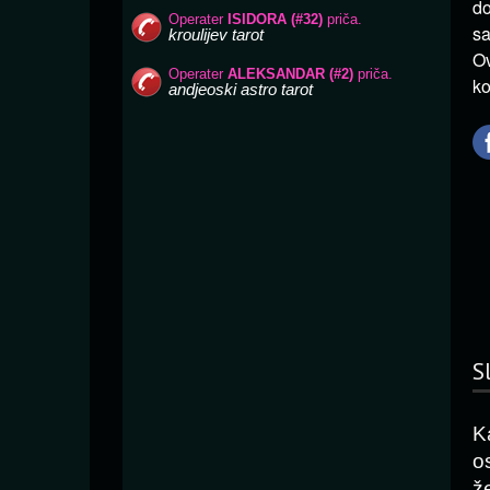
do
sa
Ov
ko
S
K
o
ž