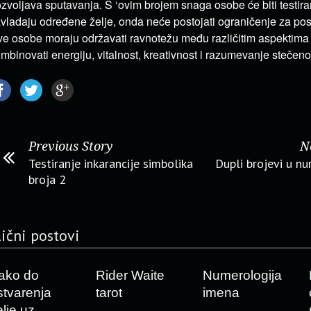
zvoljava sputavanja. S ‘ovim brojem snaga osobe će biti testir
vladaju određene želje, onda neće postojati ograničenje za po
e osobe moraju održavati ravnotežu među različitim aspektima 
mbinovati energiju, vitalnost, kreativnost i razumevanje stečeno
Previous Story
N
Testiranje inkarancije simbolika
Dupli brojevi u nu
broja 2
lični postovi
ako do
Rider Waite
Numerologija
stvarenja
tarot
imena
elje uz