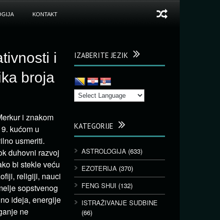
GIJA
KONTAKT
tivnosti i
IZABERITE JEZIK
ka broja
Merkur i znakom
KATEGORIJE
i 9. kućom u
ilno usmeriti.
ASTROLOGIJA
(633)
bok duhovni razvoj
ko bi stekle veću
EZOTERIJA
(370)
i, religiji, nauci
FENG SHUI
(132)
emelje sopstvenog
no ideja, energije
ISTRAŽIVANJE SUDBINE
aganje ne
(66)