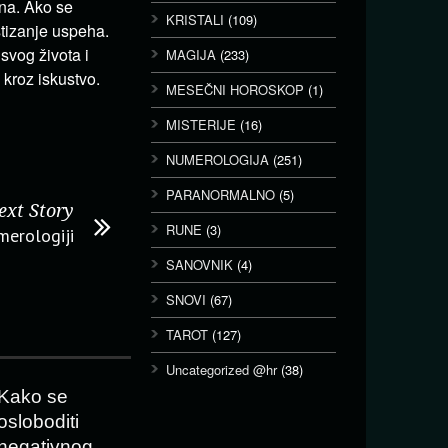
ana. Ako se
KRISTALI
(109)
stizanje uspeha.
svog života i
MAGIJA
(233)
 kroz iskustvo.
MESEČNI HOROSKOP
(1)
MISTERIJE
(16)
NUMEROLOGIJA
(251)
PARANORMALNO
(5)
ext Story
RUNE
(3)
merologiji
SANOVNIK
(4)
SNOVI
(67)
TAROT
(127)
Uncategorized @hr
(38)
Kako se
osloboditi
negativnog