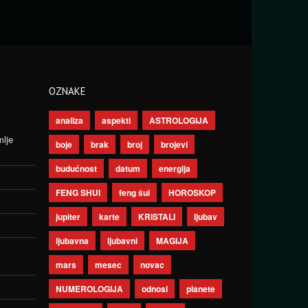
OZNAKE
analiza
aspekti
ASTROLOGIJA
mlje
boje
brak
broj
brojevi
budućnost
datum
energija
FENG SHUI
feng šui
HOROSKOP
jupiter
karte
KRISTALI
ljubav
ljubavna
ljubavni
MAGIJA
mars
mesec
novac
NUMEROLOGIJA
odnosi
planete