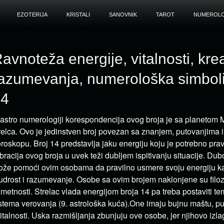
EZOTERIJA
KRISTALI
SANOVNIK
TAROT
NUMEROLO
avnoteža energije, vitalnosti, krea
azumevanja, numerološka simboli
14
astro numerologiji korespondencija ovog broja je sa planetom 
relca. Ovo je jedinstven broj povezan sa znanjem, putovanjima 
roskopu. Broj 14 predstavlja jaku energiju koju je potrebno prav
bracija ovog broja u uvek teži dubljem ispitivanju situacije. Du
že pomoći ovim osobama da pravilno usmere svoju energiju ka
drost i razumevanje. Osobe sa ovim brojem naklonjene su filozofij
umetnosti. Strelac vlada energijom broja 14 pa treba postaviti t
stema verovanja (9. astrološka kuća).One imaju bujnu maštu, pu
vitalnosti. Uska razmišljanja zbunjuju ove osobe, jer njihovo izl