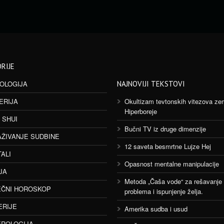
RIJE
OLOGIJA
NAJNOVIJI TEKSTOVI
ERIJA
Okultizam tevtonskih vitezova ze
Hiperboreje
 SHUI
Bučni TV iz druge dimenzije
AŽIVANJE SUDBINE
12 saveta besmrtne Lujze Hej
TALI
Opasnost mentalne manipulacije
JA
Metoda „Čaša vode“ za rešavanje
ČNI HOROSKOP
problema i ispunjenje želja.
ERIJE
Amerika sudba i usud
ROLOGIJA