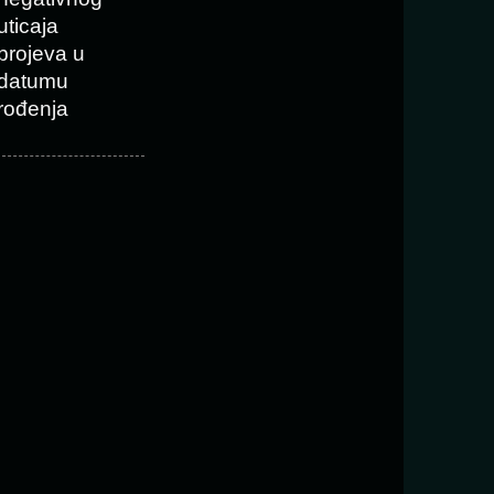
uticaja
brojeva u
datumu
rođenja