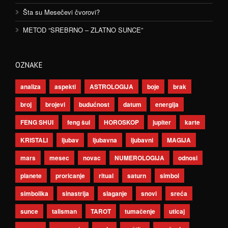
Šta su Mesečevi čvorovi?
METOD “SREBRNO – ZLATNO SUNCE”
OZNAKE
analiza
aspekti
ASTROLOGIJA
boje
brak
broj
brojevi
budućnost
datum
energija
FENG SHUI
feng šui
HOROSKOP
jupiter
karte
KRISTALI
ljubav
ljubavna
ljubavni
MAGIJA
mars
mesec
novac
NUMEROLOGIJA
odnosi
planete
proricanje
ritual
saturn
simbol
simbolika
sinastrija
slaganje
snovi
sreća
sunce
talisman
TAROT
tumačenje
uticaj