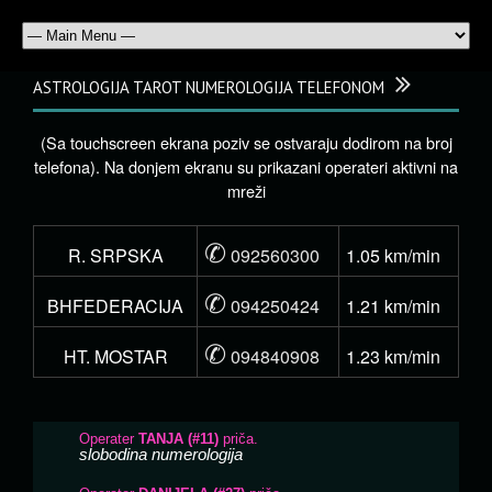
ASTROLOGIJA TAROT NUMEROLOGIJA TELEFONOM
(Sa touchscreen ekrana poziv se ostvaraju dodirom na broj
telefona). Na donjem ekranu su prikazani operateri aktivni na
mreži
✆
R. SRPSKA
092560300
1.05 km/min
✆
BHFEDERACIJA
094250424
1.21 km/min
✆
HT. MOSTAR
094840908
1.23 km/min