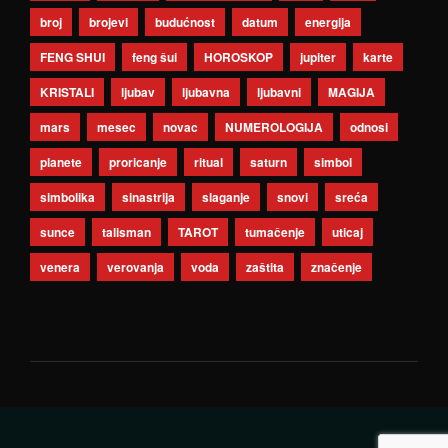
broj
brojevi
budućnost
datum
energija
FENG SHUI
feng šui
HOROSKOP
jupiter
karte
KRISTALI
ljubav
ljubavna
ljubavni
MAGIJA
mars
mesec
novac
NUMEROLOGIJA
odnosi
planete
proricanje
ritual
saturn
simbol
simbolika
sinastrija
slaganje
snovi
sreća
sunce
talisman
TAROT
tumačenje
uticaj
venera
verovanja
voda
zaštita
značenje