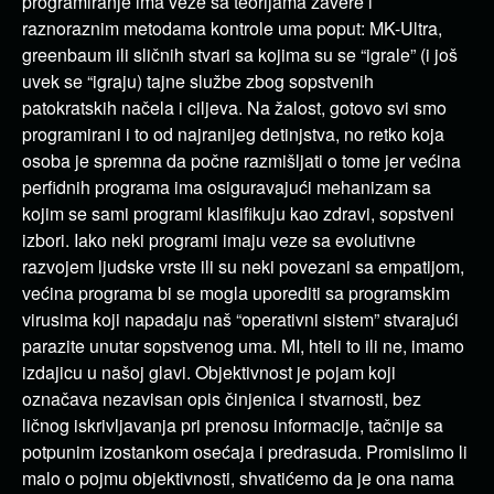
programiranje ima veze sa teorijama zavere i
raznoraznim metodama kontrole uma poput: MK-Ultra,
greenbaum ili sličnih stvari sa kojima su se “igrale” (i još
uvek se “igraju) tajne službe zbog sopstvenih
patokratskih načela i ciljeva. Na žalost, gotovo svi smo
programirani i to od najranijeg detinjstva, no retko koja
osoba je spremna da počne razmišljati o tome jer većina
perfidnih programa ima osiguravajući mehanizam sa
kojim se sami programi klasifikuju kao zdravi, sopstveni
izbori. Iako neki programi imaju veze sa evolutivne
razvojem ljudske vrste ili su neki povezani sa empatijom,
većina programa bi se mogla uporediti sa programskim
virusima koji napadaju naš “operativni sistem” stvarajući
parazite unutar sopstvenog uma. MI, hteli to ili ne, imamo
izdajicu u našoj glavi. Objektivnost je pojam koji
označava nezavisan opis činjenica i stvarnosti, bez
ličnog iskrivljavanja pri prenosu informacije, tačnije sa
potpunim izostankom osećaja i predrasuda. Promislimo li
malo o pojmu objektivnosti, shvatićemo da je ona nama