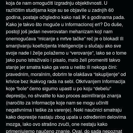
koja će nam omogućiti izgradnju objektivnosti. U
različitim studijama koje su se objavile u zadnjih 60
godina, postaje očigledno kako naš IK s godinama pada.
Kako je takvo što moguće u informacionoj eri? Do duše,
postoji još jedan neverovatan mehanizam koji nam
onemogućava “micanje s mrtve tačke” reč je o blokadi ili
smanjivanju koeficijenta inteligencije u slučaju ako sve
svoje nade i želje polažemo u “verovanje”, iako se o tome
jako puno istraživalo i pisalo, malo želi promeniti takvo
stanje jer smatra kako ga vera u nešto ili nekoga čini:
pravednim, moralnim, dobrim te olakšava “iskupljenje” od
krivice bez ikakvog rada na sebi. Otkrivanjem informacija
koje “bole” ćemo sigurno upasti u po koju “debelu”
depresiju, no shvatite to kao proces asimiliranja znanja
(naročito za informacije koje nam se mogu učiniti
negativnima i teške za varenje). Neki naučnici smatraju
kako depresije nastaju zbog upala u određenim delovima
mozga, iako ovo strašno zvuči, one nestaju kako
primenjujemo naučeno znanje. Ovaj, do sada nepoznat