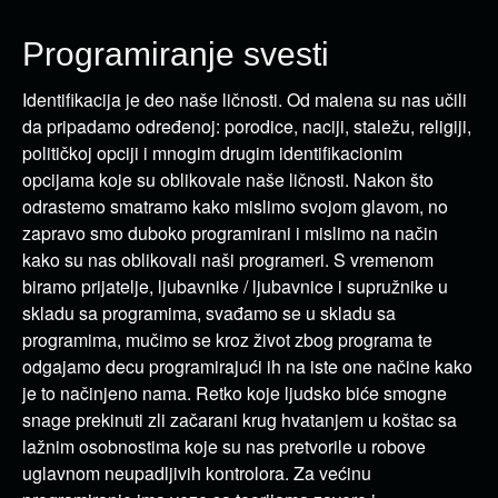
Programiranje svesti
Identifikacija je deo naše ličnosti. Od malena su nas učili
da pripadamo određenoj: porodice, naciji, staležu, religiji,
političkoj opciji i mnogim drugim identifikacionim
opcijama koje su oblikovale naše ličnosti. Nakon što
odrastemo smatramo kako mislimo svojom glavom, no
zapravo smo duboko programirani i mislimo na način
kako su nas oblikovali naši programeri. S vremenom
biramo prijatelje, ljubavnike / ljubavnice i supružnike u
skladu sa programima, svađamo se u skladu sa
programima, mučimo se kroz život zbog programa te
odgajamo decu programirajući ih na iste one načine kako
je to načinjeno nama. Retko koje ljudsko biće smogne
snage prekinuti zli začarani krug hvatanjem u koštac sa
lažnim osobnostima koje su nas pretvorile u robove
uglavnom neupadljivih kontrolora. Za većinu