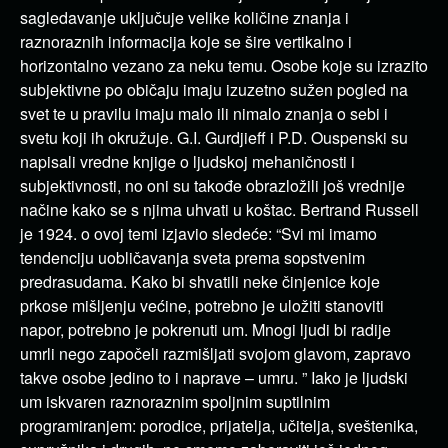
sagledavanje uključuje velike količine znanja i
raznoraznih informacija koje se šire vertikalno i
horizontalno vezano za neku temu. Osobe koje su izrazito
subjektivne po običaju imaju izuzetno sužen pogled na
svet te u pravilu imaju malo ili nimalo znanja o sebi i
svetu koji ih okružuje. G.I. Gurdjieff i P.D. Ouspenski su
napisali vredne knjige o ljudskoj mehaničnosti i
subjektivnosti, no oni su takođe obrazložili još vrednije
načine kako se s njima uhvati u koštac. Bertrand Russell
je 1924. o ovoj temi izjavio sledeće: “Svi mi imamo
tendenciju uobličavanja sveta prema sopstvenim
predrasudama. Kako bi shvatili neke činjenice koje
prkose mišljenju većine, potrebno je uložiti stanoviti
napor, potrebno je pokrenuti um. Mnogi ljudi bi radije
umrli nego započeli razmišljati svojom glavom, zapravo
takve osobe jedino to i naprave – umru. ” Iako je ljudski
um iskvaren raznoraznim spoljnim suptilnim
programiranjem: porodice, prijatelja, učitelja, sveštenika,