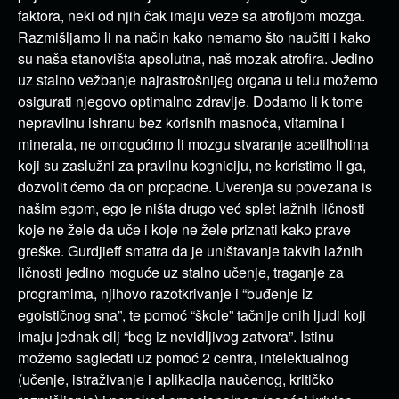
faktora, neki od njih čak imaju veze sa atrofijom mozga.
Razmišljamo li na način kako nemamo što naučiti i kako
su naša stanovišta apsolutna, naš mozak atrofira. Jedino
uz stalno vežbanje najrastrošnijeg organa u telu možemo
osigurati njegovo optimalno zdravlje. Dodamo li k tome
nepravilnu ishranu bez korisnih masnoća, vitamina i
minerala, ne omogućimo li mozgu stvaranje acetilholina
koji su zaslužni za pravilnu kogniciju, ne koristimo li ga,
dozvolit ćemo da on propadne. Uverenja su povezana is
našim egom, ego je ništa drugo već splet lažnih ličnosti
koje ne žele da uče i koje ne žele priznati kako prave
greške. Gurdjieff smatra da je uništavanje takvih lažnih
ličnosti jedino moguće uz stalno učenje, traganje za
programima, njihovo razotkrivanje i “buđenje iz
egoističnog sna”, te pomoć “škole” tačnije onih ljudi koji
imaju jednak cilj “beg iz nevidljivog zatvora”. Istinu
možemo sagledati uz pomoć 2 centra, intelektualnog
(učenje, istraživanje i aplikacija naučenog, kritičko