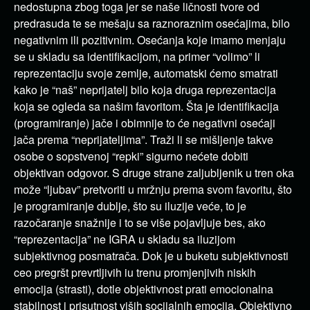
nedostupna zbog toga jer se naše ličnosti tvore od
predrasuda te se mešaju sa raznoraznim osećajima, bilo
negativnim ili pozitivnim. Osećanja koje imamo menjaju
se u skladu sa identifikacijom, na primer “volimo” li
reprezentaciju svoje zemlje, automatski ćemo smatrati
kako je “naš” neprijatelj bilo koja druga reprezentacija
koja se ogleda sa našim favoritom. Šta je identifikacija
(programiranje) jače i obimnije to će negativni osećaji
jača prema “neprijateljima”. Traži li se mišljenje takve
osobe o sopstvenoj “repki” sigurno nećete dobiti
objektivan odgovor. S druge strane zaljubljenik u tren oka
može “ljubav” pretvoriti u mržnju prema svom favoritu, što
je programiranje dublje, što su iluzije veće, to je
razočaranje snažnije i to se više pojavljuje bes, ako
“reprezentacija” ne IGRA u skladu sa iluzijom
subjektivnog posmatrača. Dok je u buketu subjektivnosti
ceo pregršt prevrtljivih iu trenu promjenjivih niskih
emocija (strasti), dotle objektivnost prati emocionalna
stabilnost i prisutnost viših socijalnih emocija. Objektivno