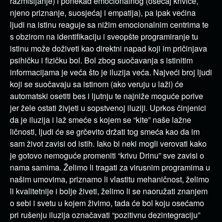
razmišljanje) i ponekad emocionalnog (osećaj krivice,
njeno priznanje, suosjećaj i empatija), pa ipak većina
ljudi na istinu reaguje sa nižim emocionalnim centrima te
s obzirom na identifikaciju i sveopšte programiranje tu
istinu može doživeti kao direktni napad koji im pričinjava
psihičku i fizičku bol. Bol zbog suočavanja s istinitim
informacijama je veća što je iluzija veća. Najveći broj ljudi
koji se suočavaju sa istinom (ako veruju u laži) će
automatski osetiti bes i ljutnju te najniže moguće porive
jer žele ostati živjeti u sopstvenoj iluziji. Uprkos činjenici
da je iluzija i laž smeće s kojem se “kite” naše lažne
ličnosti, ljudi će se grčevito držati tog smeća kao da im
sam život zavisi od istih. Iako bi neki mogli verovati kako
je gotovo nemoguće promeniti “krivu Drinu” sve zavisi o
nama samima. Želimo li tragati za virusnim programima u
našim umovima, priznamo li vlastitu mehaničnost, želimo
li kvalitetnije i bolje živeti, želimo li se naoružati znanjem
o sebi i svetu u kojem živimo, tada će bol koju osećamo
pri rušenju iluzija označavati “pozitivnu dezintegraciju”