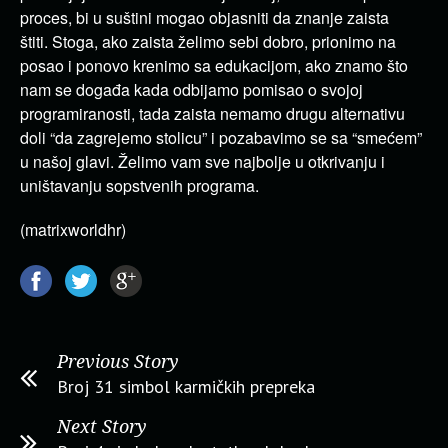
proces, bi u suštini mogao objasniti da znanje zaista
štiti. Stoga, ako zaista želimo sebi dobro, prionimo na
posao i ponovo krenimo sa edukacijom, ako znamo što
nam se događa kada odbijamo pomisao o svojoj
programiranosti, tada zaista nemamo drugu alternativu
doli “da zagrejemo stolicu” i pozabavimo se sa “smećem”
u našoj glavi. Želimo vam sve najbolje u otkrivanju i
uništavanju sopstvenih programa.
(matrixworldhr)
Previous Story
Broj 31 simbol karmičkih prepreka
Next Story