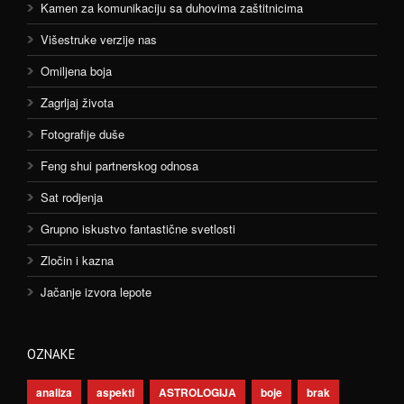
Kamen za komunikaciju sa duhovima zaštitnicima
Višestruke verzije nas
Omiljena boja
Zagrljaj života
Fotografije duše
Feng shui partnerskog odnosa
Sat rodjenja
Grupno iskustvo fantastične svetlosti
Zločin i kazna
Jačanje izvora lepote
OZNAKE
analiza
aspekti
ASTROLOGIJA
boje
brak