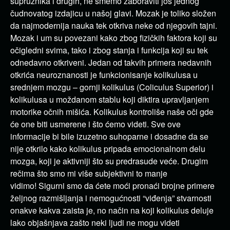
supružnika i drugih, ne smemo zaboraviti još jednog
čudnovatog izdajicu u našoj glavi. Mozak je toliko složen
da najmodernija nauka tek otkriva neke od njegovih tajni.
Mozak i um su povezani kako zbog fizičkih faktora koji su
očigledni svima, tako i zbog stanja i funkcija koji su tek
odnedavno otkriveni. Jedan od takvih primera nedavnih
otkrića neuroznanosti je funkcionisanje kolikulusa u
srednjem mozgu – gornji kolikulus (Coliculus Superior) i
kolikulusa u moždanom stablu koji diktira upravljanjem
motorike očnih mišića. Kolikulus kontroliše naše oči gde
će one biti usmerene i što ćemo videti. Sve ove
informacije bi bile izuzetno suhoparne i dosadne da se
nije otkrilo kako kolikulus pripada emocionalnom delu
mozga, koji je aktivniji što su predrasude veće. Drugim
rečima što smo mi više subjektivni to manje
vidimo! Sigurni smo da ćete moći pronaći brojne primere
željnog razmišljanja i nemogućnosti “viđenja” stvarnosti
onakve kakva zaista je, no način na koji kolikulus deluje
lako objašnjava zašto neki ljudi ne mogu videti