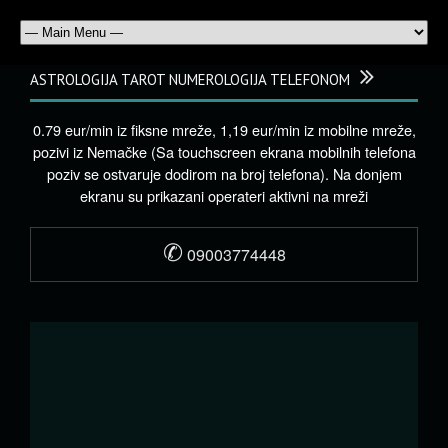
ASTROLOGIJA TAROT NUMEROLOGIJA TELEFONOM
0.79 eur/min iz fiksne mreže, 1,19 eur/min iz mobilne mreže,
pozivi iz Nemačke (Sa touchscreen ekrana mobilnih telefona
poziv se ostvaruje dodirom na broj telefona). Na donjem
ekranu su prikazani operateri aktivni na mreži
✆
09003774448