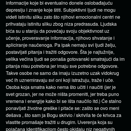
informacije koje bi eventualno donele oslobađajuću
depresiju i znanje koje štiti. Subjektivni ljudi ne mogu
videti istinitu sliku zato što njihovi emocionalni centri ne
prihvataju istinitu sliku zbog niza predrasuda. Ljudska
bića su u stanju da povećaju svoju objektivnost uz
učenje, proveravanje informacija, njihovo shvatanje i
apliciranje naučenoga. Pa ipak nemaju svi ljudi želju,
postavljati pitanja i tražiti odgovore. Šta je najtužnije,
velika većina ljudi se ponaša gotovanski smatrajući da im
pitanja nisu potrebna jer imaju sve potrebne odgovore.
Takve osobe ne samo da imaju izuzetno uzak vidokrug
već ih uznemiravaju svi oni koji istražuju, traže i uče.
Osoba koja smatra kako nema što učiti i naučiti (jer je
svet grozan, jer ne može ništa promeniti, jer treba puno
vremena i energije kako bi se išta naučilo itd.) Će stalno
ponavljati životne greške i pitaće se: zašto se ovo meni
dešava , što sam ja Bogu skrivio / skrivila te će krivca za
vlastite promašaje tražiti u drugim. Uverenja koja su
pojačana identifikacijom često okidaju niz negativnih