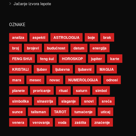
Jačanje izvora lepote
OZNAKE
analiza
aspekti
ASTROLOGIJA
boje
brak
broj
brojevi
budućnost
datum
energija
FENG SHUI
feng šui
HOROSKOP
jupiter
karte
KRISTALI
ljubav
ljubavna
ljubavni
MAGIJA
mars
mesec
novac
NUMEROLOGIJA
odnosi
planete
proricanje
ritual
saturn
simbol
simbolika
sinastrija
slaganje
snovi
sreća
sunce
talisman
TAROT
tumačenje
uticaj
venera
verovanja
voda
zaštita
značenje