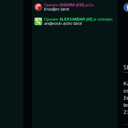
S
K
o
ž
t
2