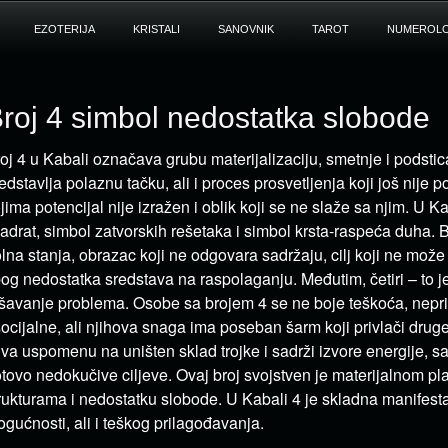
EZOTERIJA
KRISTALI
SANOVNIK
TAROT
NUMEROLO
roj 4 simbol nedostatka slobode
oj 4 u Kabali označava grubu materijalizaciju, smetnje i podstic
edstavlja polaznu tačku, ali i proces prosvetljenja koji još nije p
jima potencijal nije izražen i oblik koji se ne slaže sa njim. U K
adrat, simbol zatvorskih rešetaka i simbol krsta-raspeća duha. 
lna stanja, obrazac koji ne odgovara sadržaju, cilj koji ne može
og nedostatka sredstava na raspolaganju. Međutim, četiri – to j
šavanje problema. Osobe sa brojem 4 se ne boje teškoća, nepri
ocijalne, ali njihova snaga ima poseban šarm koji privlači druge
va uspomenu na uništen sklad trojke i sadrži izvore energije, sa
tovo nedokučive ciljeve. Ovaj broj svojstven je materijalnom pl
rukturama i nedostatku slobode. U Kabali 4 je skladna manifesta
gućnosti, ali i teškog prilagođavanja.