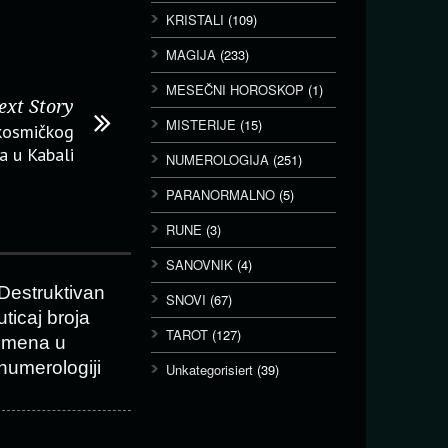
KRISTALI
(109)
MAGIJA
(233)
MESEČNI HOROSKOP
(1)
ext Story
MISTERIJE
(15)
kosmičkog
a u Kabali
NUMEROLOGIJA
(251)
PARANORMALNO
(5)
RUNE
(3)
SANOVNIK
(4)
Destruktivan
SNOVI
(67)
uticaj broja
TAROT
(127)
imena u
numerologiji
Unkategorisiert
(39)