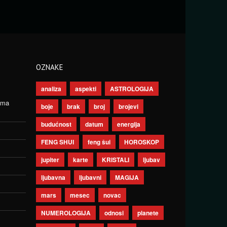
OZNAKE
analiza
aspekti
ASTROLOGIJA
ima
boje
brak
broj
brojevi
budućnost
datum
energija
FENG SHUI
feng šui
HOROSKOP
jupiter
karte
KRISTALI
ljubav
ljubavna
ljubavni
MAGIJA
mars
mesec
novac
NUMEROLOGIJA
odnosi
planete