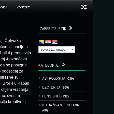
GIJA
KONTAKT
IZABERITE JEZIK
aj. Četvorka
očeo; situacije u
abali 4 predstavlja
Broj 4 označava
 da se postigne
KATEGORIJE
e podsticaj za
strasne su i
ASTROLOGIJA
(639)
. Broj 4 u Kabali
EZOTERIJA
(369)
 ciljem vraćanja i
anu, čvrstim
FENG SHUI
(132)
cija kreativnih
ISTRAŽIVANJE SUDBINE
(66)