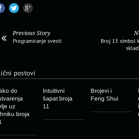
Previous Story
N
Programiranje svesti
Broj 15 simbol 
sklad
lični postovi
ako do
Intuitivni
Brojevi i
stvarenja
šapat broja
Feng Shui
elje uz
11
ehniku broja
1