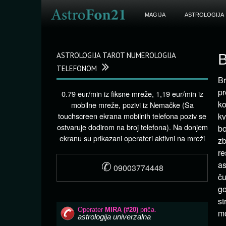
MAGIJA
ASTROLOGIJA
ASTROLOGIJA TAROT NUMEROLOGIJA
B
TELEFONOM
Br
pr
0.79 eur/min iz fiksne mreže, 1,19 eur/min iz
ko
mobilne mreže, pozivi iz Nemačke (Sa
touchscreen ekrana mobilnih telefona poziv se
kv
ostvaruje dodirom na broj telefona). Na donjem
bo
ekranu su prikazani operateri aktivni na mreži
zb
re
✆
as
09003774448
ču
go
st
mo