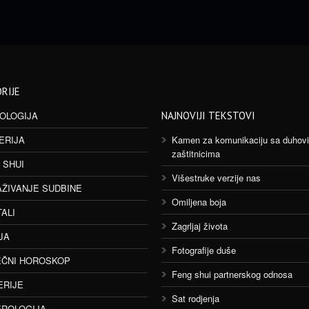
RIJE
OLOGIJA
NAJNOVIJI TEKSTOVI
ERIJA
Kamen za komunikaciju sa duhov
zaštitnicima
 SHUI
Višestruke verzije nas
AŽIVANJE SUDBINE
Omiljena boja
TALI
Zagrljaj života
JA
Fotografije duše
ČNI HOROSKOP
Feng shui partnerskog odnosa
ERIJE
Sat rodjenja
ROLOGIJA