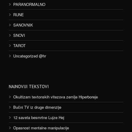
PARANORMALNO
RUNE
SANOVNIK
SNOVI
TAROT
Uncategorized @hr
NAJNOVIJI TEKSTOVI
Okultizam tevtonskih vitezova zemlje Hiperboreje
Bučni TV iz druge dimenzije
12 saveta besmrtne Lujze Hej
Opasnost mentalne manipulacije