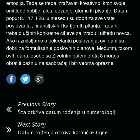
emocija. Tada se treba izražavati kreativno, kroz svoje
omiljene hobije, ples, pevanje, glumu ili pisanje. Datumi
poput 8. , 17. i 26. u mesecu su dobri za sve vrste
poslovanja , finansijskih i karijernih pitanja. Tada bi
trebalo učiniti konkretne ciljeve za izradu i uštedu novca.
Ako razmišljamo o pokretanju poslovanja, ovi dani su
dobri za formulisanje poslovnih planova. Međutim, tokom
ovih dana, osobe sa Životnim putem broja 8 moraju
obratiti pažnju na saobraćaj i biti veoma oprezne.
Previous Story
Šta otkriva datum rođenja u numerologiji
Next Story
Datum rođenja otkriva karmičke tajne