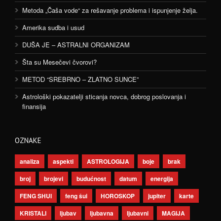
Metoda „Čaša vode“ za rešavanje problema i ispunjenje želja.
Amerika sudba i usud
DUŠA JE – ASTRALNI ORGANIZAM
Šta su Mesečevi čvorovi?
METOD “SREBRNO – ZLATNO SUNCE”
Astrološki pokazatelji sticanja novca, dobrog poslovanja i
finansija
OZNAKE
analiza
aspekti
ASTROLOGIJA
boje
brak
broj
brojevi
budućnost
datum
energija
FENG SHUI
feng šui
HOROSKOP
jupiter
karte
KRISTALI
ljubav
ljubavna
ljubavni
MAGIJA