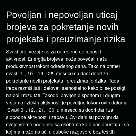
Povoljan i nepovoljan uticaj
brojeva za pokretanje novih
projekata i preuzimanje rizika
Svaki broj vezuje se za određenu delatnost i
aktivnost. Energija brojeva može povećati našu
produktivnost tokom određenog dana. Tako na primer
svaki 1. , 10. , 19. i 28. mesecu su dani dobri za
pokretanje novih projekata i preuzimanje rizika. Tada
treba razmišljati i delovati samostalno kako bi se postigli
najbolji rezultati. Takođe, bavljenje sportom ili drugim
vrstama fizičkih aktivnosti je povoljno tokom ovih datuma.
Svaki 3. , 12. , 21. i 30. u mesecu su dobri dani za
slobodne aktivnosti i zabavu. Ovi dani su povoljni da
svoje vreme podelimo sa osobama koje nas opuštaju i sa
kojima možemo ući u duboke razgovore bez teških