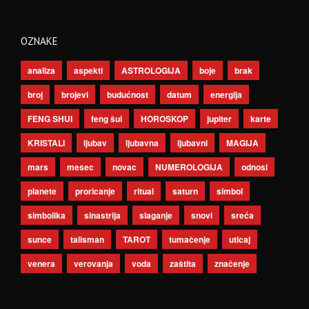
OZNAKE
analiza
aspekti
ASTROLOGIJA
boje
brak
broj
brojevi
budućnost
datum
energija
FENG SHUI
feng šui
HOROSKOP
jupiter
karte
KRISTALI
ljubav
ljubavna
ljubavni
MAGIJA
mars
mesec
novac
NUMEROLOGIJA
odnosi
planete
proricanje
ritual
saturn
simbol
simbolika
sinastrija
slaganje
snovi
sreća
sunce
talisman
TAROT
tumačenje
uticaj
venera
verovanja
voda
zaštita
značenje