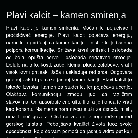
Plavi kalcit – kamen smirenja
Plavi kalcit je kamen smirenja. Moćan je pojačivač i
pročišćivač energije. Plavi kalcit pojačava energiju,
naročito u područjima komunikacije i misli.
On je izvrsna
potpora komunikacije. Snižava krvni pritisak i oslobađa
od bola, opušta nerve i oslobađa negativne emocije.
Deluje na grlo, kosti, zube, kičmu, pluća, zglobove, vrat i
visok krvni pritisak. Jača i usklađuje rad srca. Odgovara
grlenoj čakri i pomaže jasnoj komunikaciji. Plavi kalcit je
takođe izvrstan kamen za studente, jer pojačava učenje.
Olakšava komunikaciju između ljudi sa različitim
stavovima. On apsorbuje energiju, filtrira je i onda je vrati
kao korisnu. Na mentalnom nivou služi za čistoću misli,
uma i moć govora. Čisti se vodom, a regeneriše pored
gorskog kristala. Poboljšava kvalitet života kroz svoje
sposobnosti koje će vam pomoći da jasnije vidite put koji