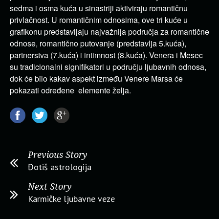
sedma i osma kuća u sinastriji aktiviraju romantičnu
privlačnost. U romantičnim odnosima, ove tri kuće u
grafikonu predstavljaju najvažnija područja za romantične
odnose, romantično putovanje (predstavlja 5.kuća),
partnerstva (7.kuća) i intimnost (8.kuća). Venera i Mesec
su tradicionalni signifikatori u području ljubavnih odnosa,
dok će bilo kakav aspekt između Venere Marsa će
pokazati određene elemente želja.
Previous Story
Đotiš astrologija
Next Story
Karmičke ljubavne veze