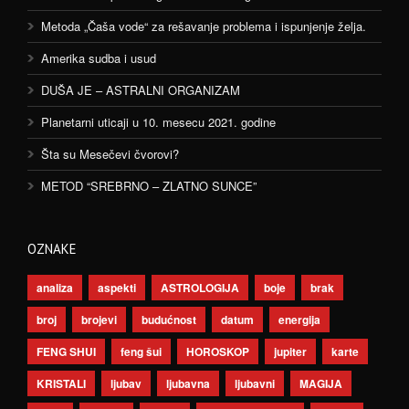
Metoda „Čaša vode“ za rešavanje problema i ispunjenje želja.
Amerika sudba i usud
DUŠA JE – ASTRALNI ORGANIZAM
Planetarni uticaji u 10. mesecu 2021. godine
Šta su Mesečevi čvorovi?
METOD “SREBRNO – ZLATNO SUNCE”
OZNAKE
analiza
aspekti
ASTROLOGIJA
boje
brak
broj
brojevi
budućnost
datum
energija
FENG SHUI
feng šui
HOROSKOP
jupiter
karte
KRISTALI
ljubav
ljubavna
ljubavni
MAGIJA