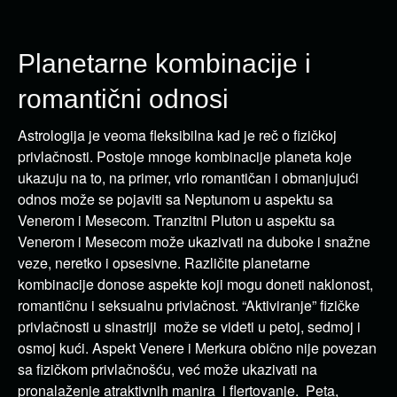
Planetarne kombinacije i
romantični odnosi
Astrologija je veoma fleksibilna kad je reč o fizičkoj
privlačnosti. Postoje mnoge kombinacije planeta koje
ukazuju na to, na primer, vrlo romantičan i obmanjujući
odnos može se pojaviti sa Neptunom u aspektu sa
Venerom i Mesecom. Tranzitni Pluton u aspektu sa
Venerom i Mesecom može ukazivati na duboke i snažne
veze, neretko i opsesivne. Različite planetarne
kombinacije donose aspekte koji mogu doneti naklonost,
romantičnu i seksualnu privlačnost. “Aktiviranje” fizičke
privlačnosti u sinastriji može se videti u petoj, sedmoj i
osmoj kući. Aspekt Venere i Merkura obično nije povezan
sa fizičkom privlačnošću, već može ukazivati na
pronalaženje atraktivnih manira i flertovanje. Peta,