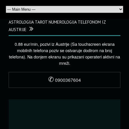
ASTROLOGIJA TAROT NUMEROLOGIJA TELEFONOM IZ
AUSTRIJE
0.88 eur/min, pozivi iz Austrije (Sa touchscreen ekrana
mobilnih telefona poziv se ostvaruje dodirom na broj
telefona). Na donjem ekranu su prikazani operateri aktivni na
mreži.
✆
0900367604