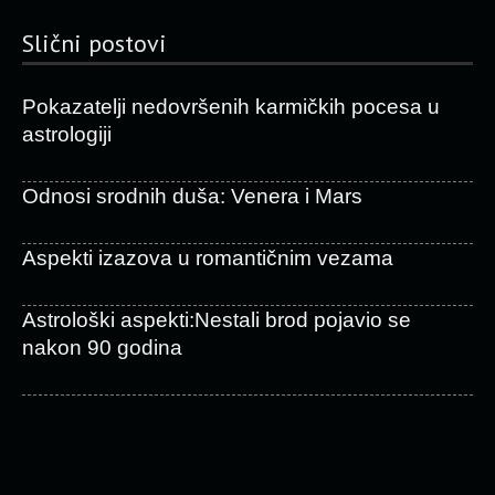
Slični postovi
Pokazatelji nedovršenih karmičkih pocesa u
astrologiji
Odnosi srodnih duša: Venera i Mars
Aspekti izazova u romantičnim vezama
Astrološki aspekti:Nestali brod pojavio se
nakon 90 godina