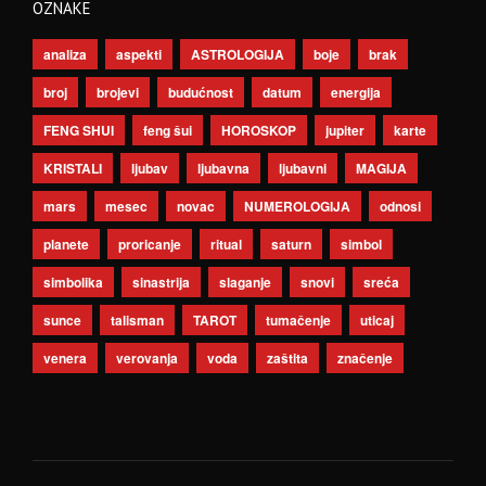
OZNAKE
analiza
aspekti
ASTROLOGIJA
boje
brak
broj
brojevi
budućnost
datum
energija
FENG SHUI
feng šui
HOROSKOP
jupiter
karte
KRISTALI
ljubav
ljubavna
ljubavni
MAGIJA
mars
mesec
novac
NUMEROLOGIJA
odnosi
planete
proricanje
ritual
saturn
simbol
simbolika
sinastrija
slaganje
snovi
sreća
sunce
talisman
TAROT
tumačenje
uticaj
venera
verovanja
voda
zaštita
značenje