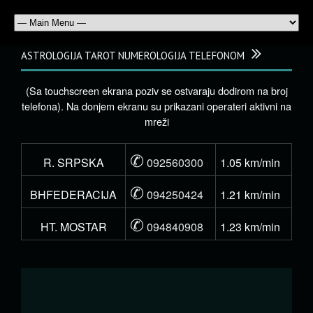
ASTROLOGIJA TAROT NUMEROLOGIJA TELEFONOM
(Sa touchscreen ekrana poziv se ostvaraju dodirom na broj
telefona). Na donjem ekranu su prikazani operateri aktivni na
mreži
✆
R. SRPSKA
092560300
1.05 km/min
✆
BHFEDERACIJA
094250424
1.21 km/min
✆
HT. MOSTAR
094840908
1.23 km/min