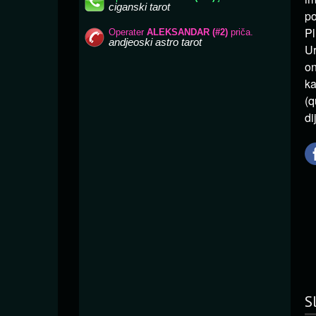
po
Pl
Ur
on
ka
(q
di
S