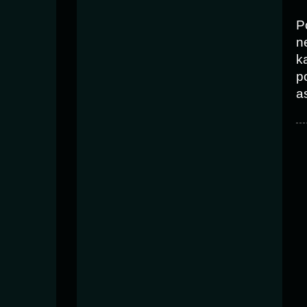
P
n
k
p
as