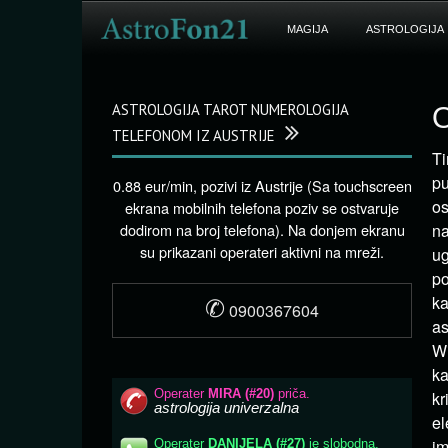
MAGIJA
ASTROLOGIJA
ASTROLOGIJA TAROT NUMEROLOGIJA
O
TELEFONOM IZ AUSTRIJE
Ti
pu
0.88 eur/min, pozivi iz Austrije (Sa touchscreen
os
ekrana mobilnih telefona poziv se ostvaruje
dodirom na broj telefona). Na donjem ekranu
na
su prikazani operateri aktivni na mreži.
ug
po
✆
ka
0900367604
as
Wi
ka
kr
el
im