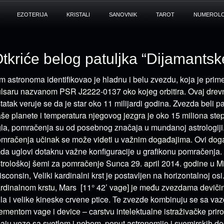
EZOTERIJA
KRISTALI
SANOVNIK
TAROT
NUMEROLO
tkriće belog patuljka “Dijamants
m astronoma identifikovao je hladnu i belu zvezdu, koja je prim
lsaru nazvanom PSR J2222-0137 oko kojeg orbitira. Ovaj drev
tatak veruje se da je star oko 11 milijardi godina. Zvezda beli pa
še planete i temperatura njegovog jezgra je oko 15 miliona step
la, pomračenja su od posebnog značaja u mundanoj astrologij
mračenja učinak se može videti u važnim događajima. Ovi događ
da uglovi dotaknu važne konfiguracije u grafikonu pomračenja. 
trološkoj šemi za pomračenje Sunca 29. april 2014. godine u M
sconsin, Veliki kardinalni krst je postavljen na horizontalnoj os
rdinalnom krstu, Mars [11° 42’ vage] je među zvezdama devičini
ila i velike kineske crvene ptice. Te zvezde kombinuju se sa v
ementom vage i device – carstvu intelektualne istraživačke prir
aju veze sa svetlom i nebom, poput astronomije i svemirskih d