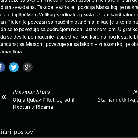
d tim zvezdama. Takođe, važna je i pozicija Marsa koji je na k
uton-Jupiter-Mars Velikog kardinalnog krsta. U tom kardinalnom 
an-Pluton je povezan sa naučnim otkrićima, a kad je u kombina
da se to povezuje sa područjem neba i astronomijom. U grafiko
da se desilo pomračenje -aspekt Velikog kardinalnog krsta je bi
uincunx) sa Marsom, povezuje se sa bikom – znakom koji je ob
jamantima.
Previous Story
N
Oluja ljubavi? Retrogradni
Šta nam otkrivaj
Neptun u Ribama
lični postovi