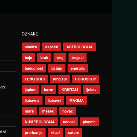
OZNAKE
analiza
aspekti
ASTROLOGIJA
boje
brak
broj
brojevi
budućnost
datum
energija
FENG SHUI
feng šui
HOROSKOP
022.
jupiter
karte
KRISTALI
ljubav
ljubavna
ljubavni
MAGIJA
mars
mesec
novac
NUMEROLOGIJA
odnosi
planete
ZAM
proricanje
ritual
saturn