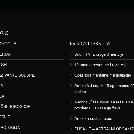
RIJE
OLOGIJA
NAJNOVIJI TEKSTOVI
ERIJA
Bučni TV iz druge dimenzije
 SHUI
12 saveta besmrtne Lujze Hej
AŽIVANJE SUDBINE
Opasnost mentalne manipulacije
TALI
Astrološki aspekti 5.og meseca 2
godine
JA
Metoda „Čaša vode“ za rešavanje
ČNI HOROSKOP
problema i ispunjenje želja.
ERIJE
Amerika sudba i usud
ROLOGIJA
DUŠA JE – ASTRALNI ORGANI