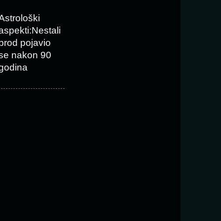
Astrološki
aspekti:Nestali
brod pojavio
se nakon 90
godina