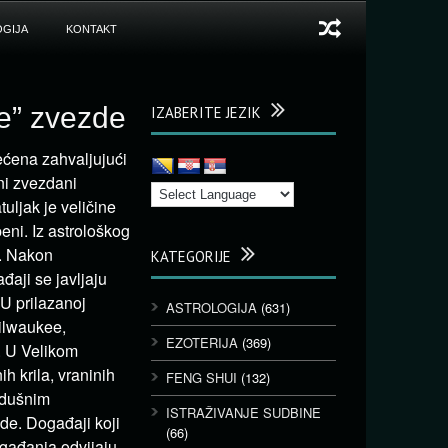
GIJA
KONTAKT
ke” zvezde
IZABERITE JEZIK
ećena zahvaljujući
ni zvezdani
tuljak je veličine
eni. Iz astrološkog
i. Nakon
KATEGORIJE
aji se javljaju
U prilazanoj
ASTROLOGIJA
(631)
ilwaukee,
EZOTERIJA
(369)
i. U Velikom
h krila, vraninih
FENG SHUI
(132)
azdušnim
ISTRAŽIVANJE SUDBINE
ode. Događaji koji
(66)
ogađanja odvijaju