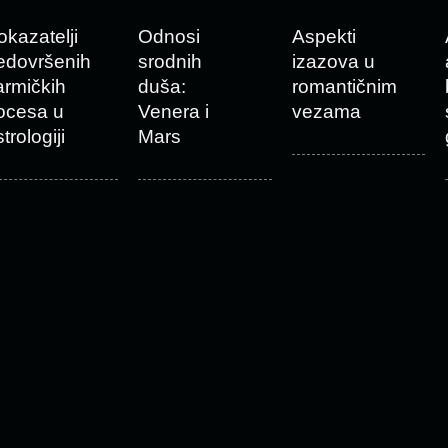
okazatelji
Odnosi
Aspekti
edovršenih
srodnih
izazova u
armičkih
duša:
romantičnim
ocesa u
Venera i
vezama
trologiji
Mars