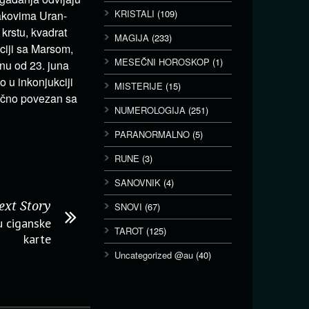
KRISTALI
(109)
rakovima Uran-
krstu, kvadrat
MAGIJA
(233)
ciji sa Marsom,
MESEČNI HOROSKOP
(1)
nu od 23. juna
o u inkonjukciji
MISTERIJE
(15)
ično povezan sa
NUMEROLOGIJA
(251)
PARANORMALNO
(5)
RUNE
(3)
SANOVNIK
(4)
ext Story
SNOVI
(67)
u ciganske
TAROT
(125)
karte
Uncategorized @au
(40)