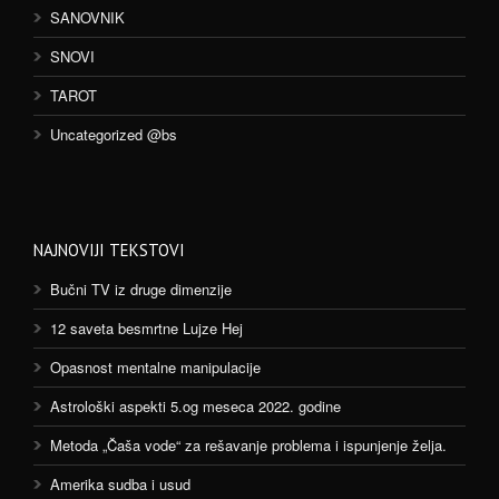
SANOVNIK
SNOVI
TAROT
Uncategorized @bs
NAJNOVIJI TEKSTOVI
Bučni TV iz druge dimenzije
12 saveta besmrtne Lujze Hej
Opasnost mentalne manipulacije
Astrološki aspekti 5.og meseca 2022. godine
Metoda „Čaša vode“ za rešavanje problema i ispunjenje želja.
Amerika sudba i usud