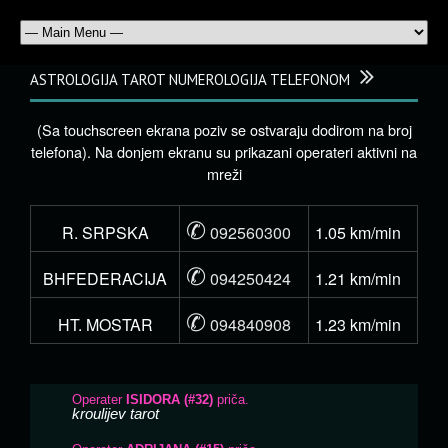
ASTROLOGIJA TAROT NUMEROLOGIJA TELEFONOM
(Sa touchscreen ekrana poziv se ostvaraju dodirom na broj
telefona). Na donjem ekranu su prikazani operateri aktivni na
mreži
✆
R. SRPSKA
092560300
1.05 km/min
✆
BHFEDERACIJA
094250424
1.21 km/min
✆
HT. MOSTAR
094840908
1.23 km/min