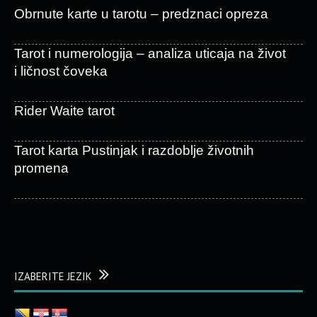
Obrnute karte u tarotu – predznaci opreza
Tarot i numerologija – analiza uticaja na život
i ličnost čoveka
Rider Waite tarot
Tarot karta Pustinjak i razdoblje životnih
promena
IZABERITE JEZIK