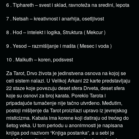
6 . Tiphareth – svest i sklad, ravnoteža na sredini, lepota
7 . Netsah – kreativnost i anarhija, osetljivost
8 . Hod – intelekt i logika, Struktura ( Mekcur )
9 . Yesod – razmišljanje i mašta ( Mesec i voda )
10 . Malkuth – koren, podsvest
Za Tarot, Drvo života je jedinstvena osnova na kojoj se
celi sistem nalazi. U Velikoj Arkani 22 karte predstavljaju
22 staze koje povezuju deset sfera Drveta, deset sfera
koje su osnovi za broj karata. Poreklo Tarota i
pripadajuće tumačenje nije tačno utvrđeno. Međutim,
postoji mišljenje da Tarot proizilazi upravo iz jevrejskog
misticizma. Kabala ima korene koji datiraju od trećeg do
šetog veka. U tom periodu u anonimnosti je napisana
knjiga pod nazivom “Knjiga postanka”, a u sebi je