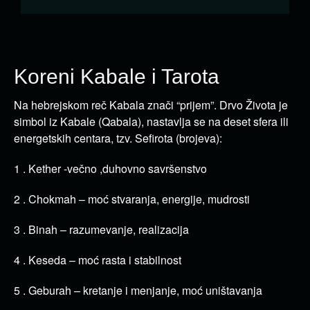
Koreni Kabale i Tarota
Na hebrejskom reč Kabala znači “prijem”. Drvo Života je
simbol iz Kabale (Qabala), nastavlja se na deset sfera ili
energetskih centara, tzv. Sefirota (brojeva):
1 . Kether -večno ,duhovno savršenstvo
2 . Chokmah – moć stvaranja, energije, mudrosti
3 . Binah – razumevanje, realizacija
4 . Keseda – moć rasta i stabilnost
5 . Geburah – kretanje i menjanje, moć uništavanja