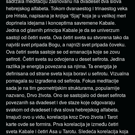
sadržala meditaciju zasnovanu na dvadeset dva slova
hebrejskog alfabeta. Tokom dvanaestog i trinaestog veka
pre Hrista, napisana je knjiga “Sjaj” koja je u velikoj meri
doprinela idejama i konceptima savremene Kabale.
Jedna od glavnih principa Kabale je da se univerzum
sastoji od četiri sveta. Ova četiri sveta su stvorena tako da
najviši svet pripada Bogu, a najniži svet pripada čoveku.
Ova četiri sveta sastoje se od emanacija koje se zovu
sefiroti. Četiri sveta su odvojena u deset sefirota. Jedina
razlika je energija povezana sa njima. Ta energija je
definisana od strane sveta koja boravi u sefirotu. Vizualna
pomagala su izgrađena od sefirota. Fokus meditacije
sada je na tim geometrijskim strukturama, popularnije
nazvano, Drvo života. Ono se sastojalo od deset sefirota
povezanih sa dvadeset i dve staze koje odgovaraju
svakom od dvadeset i dva slova hebrejskog alfabeta.
Imajući ovo u vidu, korelacija kroz Drvo života i Tarot
karte ovde se formira. Prva korelacija je između četiri
sveta Kabale i četiri Asa u Tarotu. Sledeća korelacija koja