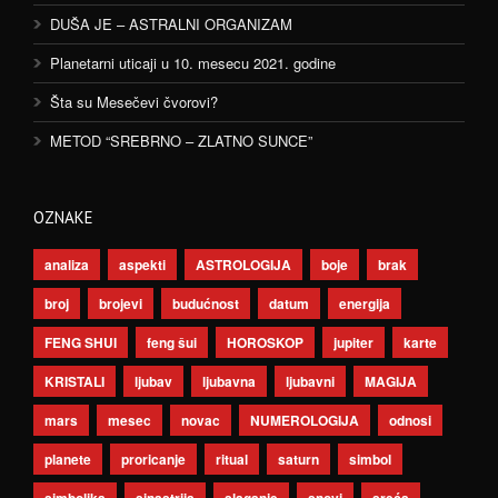
DUŠA JE – ASTRALNI ORGANIZAM
Planetarni uticaji u 10. mesecu 2021. godine
Šta su Mesečevi čvorovi?
METOD “SREBRNO – ZLATNO SUNCE”
OZNAKE
analiza
aspekti
ASTROLOGIJA
boje
brak
broj
brojevi
budućnost
datum
energija
FENG SHUI
feng šui
HOROSKOP
jupiter
karte
KRISTALI
ljubav
ljubavna
ljubavni
MAGIJA
mars
mesec
novac
NUMEROLOGIJA
odnosi
planete
proricanje
ritual
saturn
simbol