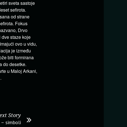
tiri sveta sastoje
eset sefirota.
isana od strane
efirota. Fokus
 nazvano, Drvo
i dve staze koje
majući ovo u vidu,
lacija je između
ože biti formirana
a do desetke.
rte u Maloj Arkani,
.
ext Story
 – simboli