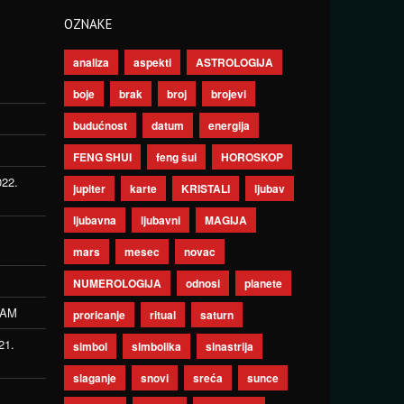
OZNAKE
analiza
aspekti
ASTROLOGIJA
boje
brak
broj
brojevi
budućnost
datum
energija
FENG SHUI
feng šui
HOROSKOP
022.
jupiter
karte
KRISTALI
ljubav
ljubavna
ljubavni
MAGIJA
mars
mesec
novac
NUMEROLOGIJA
odnosi
planete
ZAM
proricanje
ritual
saturn
21.
simbol
simbolika
sinastrija
slaganje
snovi
sreća
sunce