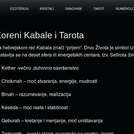
EZOTERIJA
KRISTALI
SANOVNIK
TAROT
NUMEROLO
oreni Kabale i Tarota
 hebrejskom reč Kabala znači “prijem”. Drvo Života je simbol i
stavlja se na deset sfera ili energetskih centara, tzv. Sefirota (br
. Kether -večno ,duhovno savršenstvo
. Chokmah – moć stvaranja, energije, mudrosti
. Binah – razumevanje, realizacija
. Keseda – moć rasta i stabilnost
. Geburah – kretanje i menjanje, moć uništavanja
. Tiphareth – svest i sklad, ravnoteža na sredini, lepota