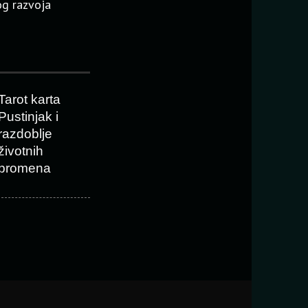
g razvoja
Tarot karta
Pustinjak i
razdoblje
životnih
promena