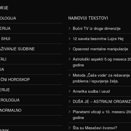
RIJE
OLOGIJA
NAJNOVIJI TEKSTOVI
ERIJA
Bučni TV iz druge dimenzije
 SHUI
12 saveta besmrtne Lujze Hej
AŽIVANJE SUDBINE
Opasnost mentalne manipulacije
TALI
Astrološki aspekti 5.og meseca 2
godine
JA
Metoda „Čaša vode“ za rešavanje
ČNI HOROSKOP
problema i ispunjenje želja.
ERIJE
Amerika sudba i usud
ROLOGIJA
DUŠA JE – ASTRALNI ORGANI
ANORMALNO
Planetarni uticaji u 10. mesecu 20
godine
Šta su Mesečevi čvorovi?
VNIK