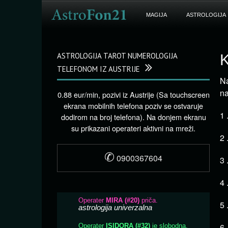
MAGIJA
ASTROLOGIJA
ASTROLOGIJA TAROT NUMEROLOGIJA
K
TELEFONOM IZ AUSTRIJE
Na
na
0.88 eur/min, pozivi iz Austrije (Sa touchscreen
ekrana mobilnih telefona poziv se ostvaruje
1 
dodirom na broj telefona). Na donjem ekranu
su prikazani operateri aktivni na mreži.
2 
✆
0900367604
3 
4 
5 
6 