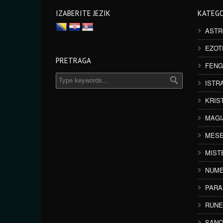
IZABERITE JEZIK
KATEGO
ASTR
EZOT
PRETRAGA
FENG
ISTR
KRIS
MAGI
MESE
MIST
NUME
PAR
RUNE
SANO