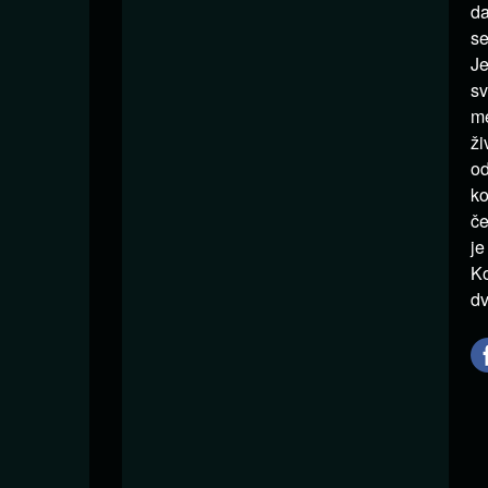
da
se
Je
sv
me
ži
od
ko
če
je
Ko
dv