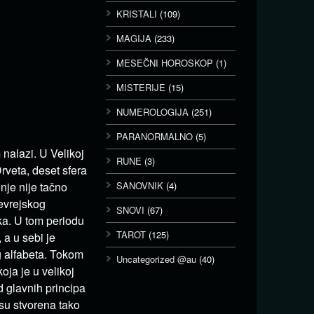
KRISTALI
(109)
MAGIJA
(233)
MESEČNI HOROSKOP
(1)
MISTERIJE
(15)
NUMEROLOGIJA
(251)
PARANORMALNO
(5)
 nalazi. U Velikoj
RUNE
(3)
rveta, deset sfera
nje nije tačno
SANOVNIK
(4)
jevrejskog
SNOVI
(67)
ka. U tom periodu
TAROT
(125)
a u sebi je
 alfabeta. Tokom
Uncategorized @au
(40)
oja je u velikoj
 glavnih principa
 su stvorena tako