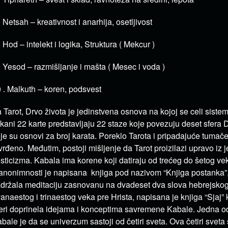
. Netsah – kreativnost i anarhija, osetljivost
. Hod – intelekt i logika, Struktura ( Mekcur )
. Yesod – razmišljanje i mašta ( Mesec i voda )
 . Malkuth – koren, podsvest
 Tarot, Drvo života je jedinstvena osnova na kojoj se celi sistem
kani 22 karte predstavljaju 22 staze koje povezuju deset sfera D
je su osnovi za broj karata. Poreklo Tarota i pripadajuće tumače
vrđeno. Međutim, postoji mišljenje da Tarot proizilazi upravo iz 
sticizma. Kabala ima korene koji datiraju od trećeg do šetog ve
anonimnosti je napisana knjiga pod nazivom “Knjiga postanka”, 
držala meditaciju zasnovanu na dvadeset dva slova hebrejskog
anaestog i trinaestog veka pre Hrista, napisana je knjiga “Sjaj” k
ri doprinela idejama i konceptima savremene Kabale. Jedna od
bale je da se univerzum sastoji od četiri sveta. Ova četiri sveta