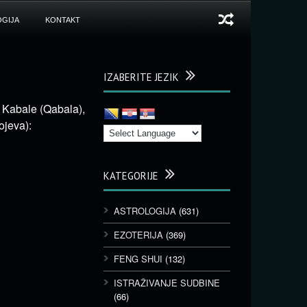
GIJA
KONTAKT
IZABERITE JEZIK
z Kabale (Qabala),
ojeva):
KATEGORIJE
ASTROLOGIJA
(631)
EZOTERIJA
(369)
FENG SHUI
(132)
ISTRAŽIVANJE SUDBINE
(66)