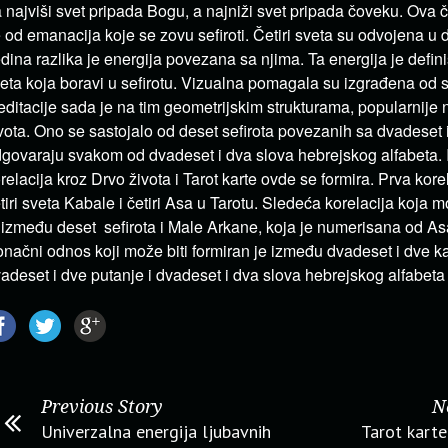
 najviši svet pripada Bogu, a najniži svet pripada čoveku. Ova če
 od emanacija koje se zovu sefiroti. Četiri sveta su odvojena u d
dina razlika je energija povezana sa njima. Ta energija je defin
eta koja boravi u sefirotu. Vizualna pomagala su izgrađena od s
ditacije sada je na tim geometrijskim strukturama, popularnije
vota. Ono se sastojalo od deset sefirota povezanih sa dvadeset 
govaraju svakom od dvadeset i dva slova hebrejskog alfabeta. I
relacija kroz Drvo života i Tarot karte ovde se formira. Prva kore
tiri sveta Kabale i četiri Asa u Tarotu. Sledeća korelacija koja m
 između deset sefirota i Male Arkane, koja je numerisana od As
načni odnos koji može biti formiran je između dvadeset i dve ka
adeset i dve putanje i dvadeset i dva slova hebrejskog alfabeta 
Previous Story
N
Univerzalna energija ljubavnih
Tarot karte