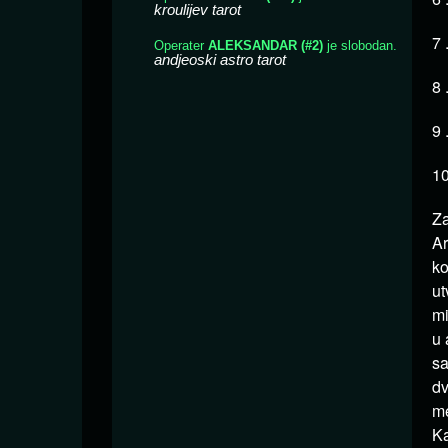
7 
8 
9 
10
Za
Ar
ko
ut
mi
u 
sa
dv
me
Ka