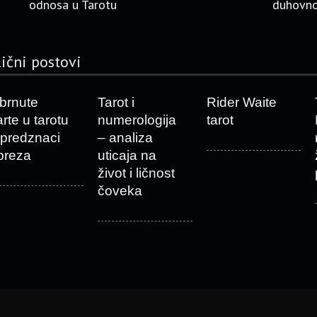
odnosa u Tarotu
duhovno
lični postovi
brnute
Tarot i
Rider Waite
arte u tarotu
numerologija
tarot
 predznaci
– analiza
preza
uticaja na
život i ličnost
čoveka