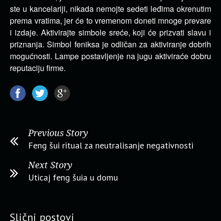
ste u kancelariji, nikada nemojte sedeti leđima okrenutim
prema vratima, jer će to vremenom doneti mnoge prevare
i izdaje. Aktivirajte simbole sreće, koji će prizvati slavu i
priznanja. Simbol feniksa je odličan za aktiviranje dobrih
mogućnosti. Lampe postavljenje na jugu aktiviraće dobru
reputaciju firme.
Previous Story
Feng šui ritual za neutralisanje negativnosti
Next Story
Uticaj feng šuia u domu
Slični postovi