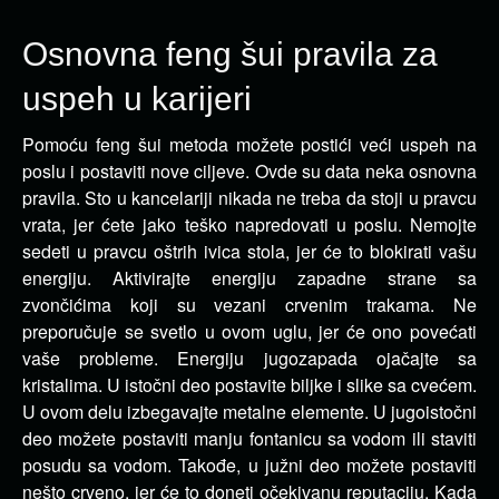
Osnovna feng šui pravila za
uspeh u karijeri
Pomoću feng šui metoda možete postići veći uspeh na
poslu i postaviti nove ciljeve. Ovde su data neka osnovna
pravila.
Sto u kancelariji nikada ne treba da stoji u pravcu
vrata, jer ćete jako teško napredovati u poslu. Nemojte
sedeti u pravcu oštrih ivica stola, jer će to blokirati vašu
energiju. Aktivirajte energiju zapadne strane sa
zvončićima koji su vezani crvenim trakama. Ne
preporučuje se svetlo u ovom uglu, jer će ono povećati
vaše probleme. Energiju jugozapada ojačajte sa
kristalima. U istočni deo postavite biljke i slike sa cvećem.
U ovom delu izbegavajte metalne elemente. U jugoistočni
deo možete postaviti manju fontanicu sa vodom ili staviti
posudu sa vodom. Takođe, u južni deo možete postaviti
nešto crveno, jer će to doneti očekivanu reputaciju. Kada