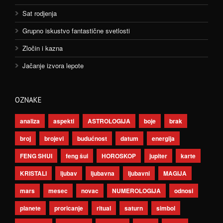
Sat rodjenja
Grupno iskustvo fantastične svetlosti
Zločin i kazna
Jačanje izvora lepote
OZNAKE
analiza
aspekti
ASTROLOGIJA
boje
brak
broj
brojevi
budućnost
datum
energija
FENG SHUI
feng šui
HOROSKOP
jupiter
karte
KRISTALI
ljubav
ljubavna
ljubavni
MAGIJA
mars
mesec
novac
NUMEROLOGIJA
odnosi
planete
proricanje
ritual
saturn
simbol