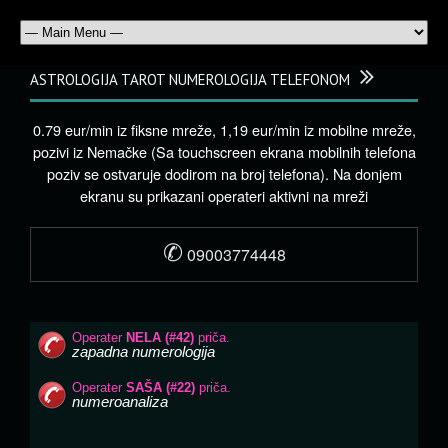
ASTROLOGIJA TAROT NUMEROLOGIJA TELEFONOM
0.79 eur/min iz fiksne mreže, 1,19 eur/min iz mobilne mreže,
pozivi iz Nemačke (Sa touchscreen ekrana mobilnih telefona
poziv se ostvaruje dodirom na broj telefona). Na donjem
ekranu su prikazani operateri aktivni na mreži
✆
09003774448