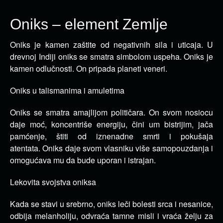
Oniks – element Zemlje
Oniks je kamen zaštite od negativnih sila i uticaja. U
drevnoj Indiji oniks se smatra simbolom uspeha.
Oniks je
kamen odlučnosti. On pripada planeti veneri.
Oniks u talismanima i amuletima
Oniks se smatra amajlijom političara. On svom nosiocu
daje moć, koncentriše energiju, čini um bistrijim, jača
pamćenje, štiti od iznenadne smrti i pokušaja
atentata. Oniks daje svom vlasniku više samopouzdanja i
omogućava mu da bude uporan i istrajan.
Lekovita svojstva oniksa
Kada se stavi u srebrno, oniks leči bolesti srca i nesanice,
odbija melanholiju, odvraća tamne misli i vraća želju za