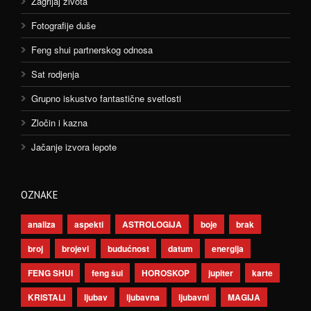
Zagrljaj života
Fotografije duše
Feng shui partnerskog odnosa
Sat rodjenja
Grupno iskustvo fantastične svetlosti
Zločin i kazna
Jačanje izvora lepote
OZNAKE
analiza
aspekti
ASTROLOGIJA
boje
brak
broj
brojevi
budućnost
datum
energija
FENG SHUI
feng šui
HOROSKOP
jupiter
karte
KRISTALI
ljubav
ljubavna
ljubavni
MAGIJA