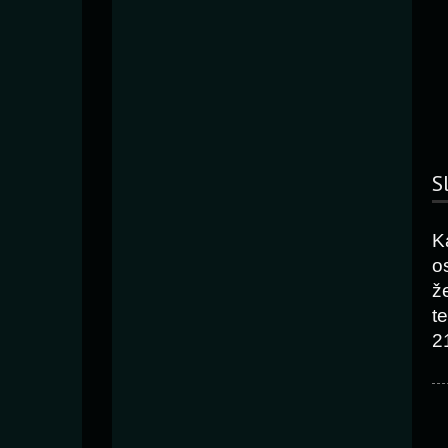
S
K
o
ž
t
2