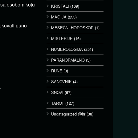
lj sa osobom koju
KRISTALI
(109)
MAGIJA
(233)
rokovati puno
MESEČNI HOROSKOP
(1)
MISTERIJE
(16)
NUMEROLOGIJA
(251)
PARANORMALNO
(5)
RUNE
(3)
SANOVNIK
(4)
.
SNOVI
(67)
TAROT
(127)
Uncategorized @hr
(38)