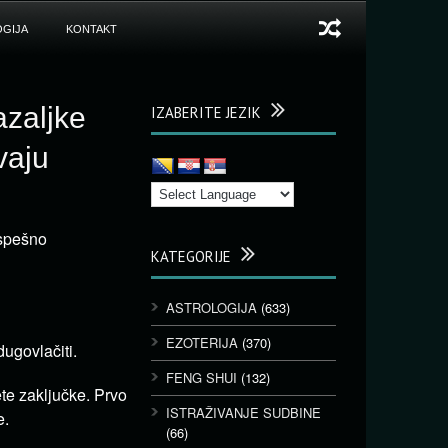
GIJA
KONTAKT
azaljke
IZABERITE JEZIK
vaju
uspešno
KATEGORIJE
ASTROLOGIJA
(633)
EZOTERIJA
(370)
dugovlačiti.
FENG SHUI
(132)
ete zaključke. Prvo
ISTRAŽIVANJE SUDBINE
e.
(66)