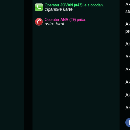
Ak
st
Ak
pr
Ak
Ak
Ak
Ak
Ak
Ak