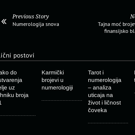
Previous Story
N
Numerologija snova
Tajna moć broje
finansijsko b
lični postovi
ako do
Karmički
Tarot i
stvarenja
brojevi u
numerologija
elje uz
numerologiji
– analiza
ehniku broja
uticaja na
1
život i ličnost
čoveka