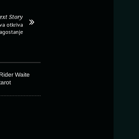
ext Story
va otkriva
lagostanje
Rider Waite
tarot