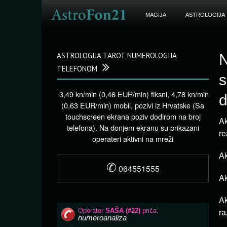
MAGIJA
ASTROLOGIJA
ASTROLOGIJA TAROT NUMEROLOGIJA
N
TELEFONOM
s
3,49 kn/min (0,46 EUR/min) fiksni, 4,78 kn/min
d
(0,63 EUR/min) mobil, pozivi iz Hrvatske (Sa
touchscreen ekrana poziv dodirom na broj
Ak
telefona). Na donjem ekranu su prikazani
re
operateri aktivni na mreži
Ak
✆
064551555
Ak
Ak
ra