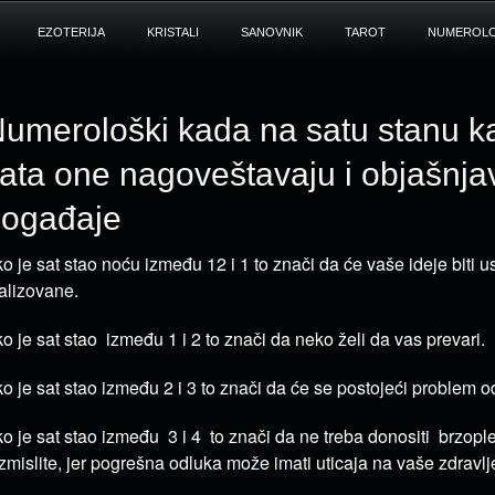
EZOTERIJA
KRISTALI
SANOVNIK
TAROT
NUMEROLO
umerološki kada na satu stanu k
ata one nagoveštavaju i objašnja
ogađaje
o je sat stao noću između 12 i 1 to znači da će vaše ideje biti 
alizovane.
o je sat stao između 1 i 2 to znači da neko želi da vas prevari.
o je sat stao između 2 i 3 to znači da će se postojeći problem o
o je sat stao između 3 i 4 to znači da ne treba donositi brzopl
zmislite, jer pogrešna odluka može imati uticaja na vaše zdravlj