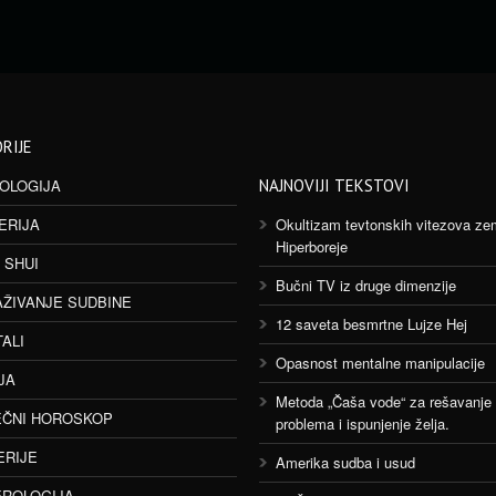
RIJE
OLOGIJA
NAJNOVIJI TEKSTOVI
ERIJA
Okultizam tevtonskih vitezova ze
Hiperboreje
 SHUI
Bučni TV iz druge dimenzije
AŽIVANJE SUDBINE
12 saveta besmrtne Lujze Hej
TALI
Opasnost mentalne manipulacije
JA
Metoda „Čaša vode“ za rešavanje
ČNI HOROSKOP
problema i ispunjenje želja.
ERIJE
Amerika sudba i usud
ROLOGIJA