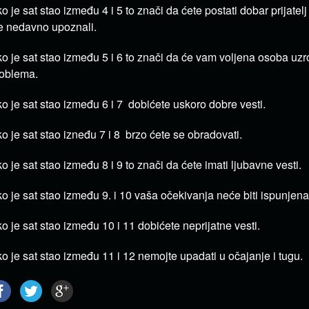
o je sat stao između 4 i 5 to znači da ćete postati dobar prijate
e nedavno upoznali.
o je sat stao između 5 i 6 to znači da će vam voljena osoba uz
oblema.
o je sat stao između 6 i 7 dobićete uskoro dobre vesti.
o je sat stao izneđu 7 i 8 brzo ćete se obradovati.
o je sat stao između 8 i 9 to znači da ćete imati ljubavne vesti.
o je sat stao između 9. i 10 vaša očekivanja neće biti ispunjena
o je sat stao između 10 i 11 dobićete neprijatne vesti.
o je sat stao između 11 i 12 nemojte upadati u očajanje i tugu.