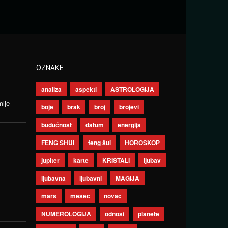
OZNAKE
analiza
aspekti
ASTROLOGIJA
mlje
boje
brak
broj
brojevi
budućnost
datum
energija
FENG SHUI
feng šui
HOROSKOP
jupiter
karte
KRISTALI
ljubav
ljubavna
ljubavni
MAGIJA
mars
mesec
novac
NUMEROLOGIJA
odnosi
planete