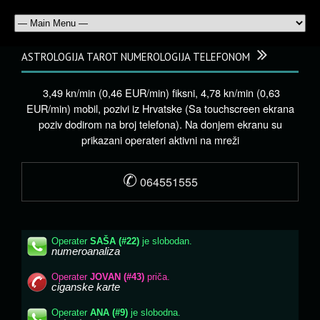
ASTROLOGIJA TAROT NUMEROLOGIJA TELEFONOM
3,49 kn/min (0,46 EUR/min) fiksni, 4,78 kn/min (0,63
EUR/min) mobil, pozivi iz Hrvatske (Sa touchscreen ekrana
poziv dodirom na broj telefona). Na donjem ekranu su
prikazani operateri aktivni na mreži
✆
064551555