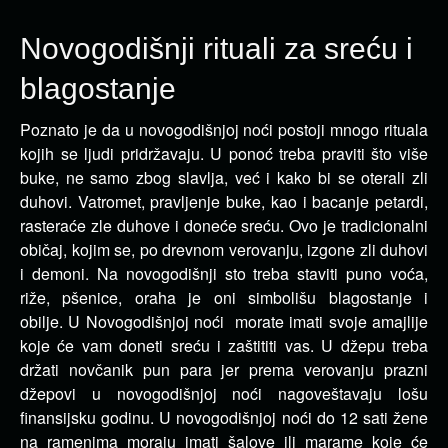
Novogodišnji rituali za sreću i
blagostanje
Poznato je da u novogodišnjoj noći postoji mnogo rituala
kojih se ljudi pridržavaju. U ponoć treba praviti što više
buke, ne samo zbog slavlja, već i kako bi se oterali zli
duhovi. Vatromet, pravljenje buke, kao i bacanje petardi,
rasteraće zle duhove i doneće sreću. Ovo je tradicionalni
običaj, kojim se, po drevnom verovanju, izgone zli duhovi
i demoni. Na novogodišnji sto treba staviti puno voća,
riže, pšenice, oraha je oni simbolišu blagostanje i
obilje. U Novogodišnjoj noći morate imati svoje amajlije
koje će vam doneti sreću i zaštititi vas. U džepu treba
držati novčanik pun para jer prema verovanju prazni
džepovi u novogodišnjoj noći nagoveštavaju lošu
finansijsku godinu. U novogodišnjoj noći do 12 sati žene
na ramenima moraju imati šalove ili marame koje će