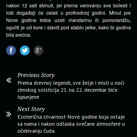
nakon 12 sati skinuti, jer prema verovanju sve bolesti i
loši događaji će ostati u prothodnoj godini. Minut pre
Nove godine treba uzeti mandarinu ili pomorandžu,
oguliti je od kore i staviti pod stablo jelke, kako bi godina
bila srećna.
Previous Story
Prema drevnoj legendi, sve želje i misli u noći
zimskog solsticija 21. na 22. decembar biće
ispunjene
Next Story
Ezoterična stvarnost Nove godine koja ostaje
sa nama i nakon odlaska svečane atmosfere u
očekivanju čuda