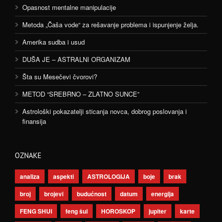
Opasnost mentalne manipulacije
Metoda „Čaša vode“ za rešavanje problema i ispunjenje želja.
Amerika sudba i usud
DUŠA JE – ASTRALNI ORGANIZAM
Šta su Mesečevi čvorovi?
METOD “SREBRNO – ZLATNO SUNCE”
Astrološki pokazatelji sticanja novca, dobrog poslovanja i
finansija
OZNAKE
analiza
aspekti
ASTROLOGIJA
boje
brak
broj
brojevi
budućnost
datum
energija
FENG SHUI
feng šui
HOROSKOP
jupiter
karte