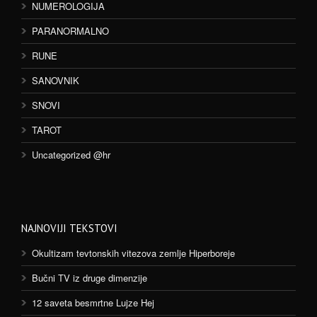
NUMEROLOGIJA
PARANORMALNO
RUNE
SANOVNIK
SNOVI
TAROT
Uncategorized @hr
NAJNOVIJI TEKSTOVI
Okultizam tevtonskih vitezova zemlje Hiperboreje
Bučni TV iz druge dimenzije
12 saveta besmrtne Lujze Hej