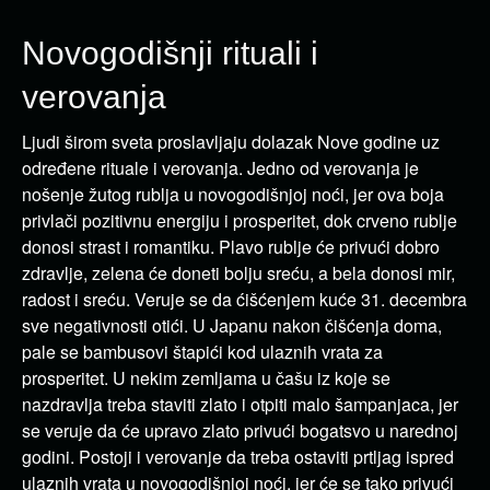
Novogodišnji rituali i
verovanja
Ljudi širom sveta proslavljaju dolazak Nove godine uz
određene rituale i verovanja. Jedno od verovanja je
nošenje žutog rublja u novogodišnjoj noći, jer ova boja
privlači pozitivnu energiju i prosperitet, dok crveno rublje
donosi strast i romantiku. Plavo rublje će privući dobro
zdravlje, zelena će doneti bolju sreću, a bela donosi mir,
radost i sreću. Veruje se da ćišćenjem kuće 31. decembra
sve negativnosti otići. U Japanu nakon čišćenja doma,
pale se bambusovi štapići kod ulaznih vrata za
prosperitet. U nekim zemljama u čašu iz koje se
nazdravlja treba staviti zlato i otpiti malo šampanjaca, jer
se veruje da će upravo zlato privući bogatsvo u narednoj
godini. Postoji i verovanje da treba ostaviti prtljag ispred
ulaznih vrata u novogodišnjoj noći, jer će se tako privući