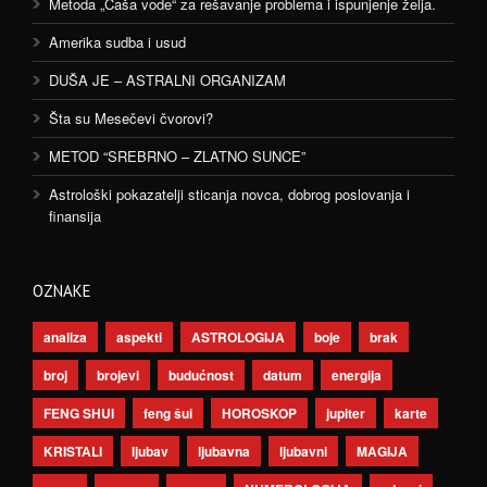
Metoda „Čaša vode“ za rešavanje problema i ispunjenje želja.
Amerika sudba i usud
DUŠA JE – ASTRALNI ORGANIZAM
Šta su Mesečevi čvorovi?
METOD “SREBRNO – ZLATNO SUNCE”
Astrološki pokazatelji sticanja novca, dobrog poslovanja i
finansija
OZNAKE
analiza
aspekti
ASTROLOGIJA
boje
brak
broj
brojevi
budućnost
datum
energija
FENG SHUI
feng šui
HOROSKOP
jupiter
karte
KRISTALI
ljubav
ljubavna
ljubavni
MAGIJA