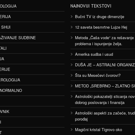
OLOGIJA
NAJNOVIJI TEKSTOVI
ERIJA
Bučni TV iz druge dimenzije
 SHUI
12 saveta besmrtne Lujze Hej
AŽIVANJE SUDBINE
Metoda „Čaša vode“ za rešavanje
problema i ispunjenje želja.
TALI
Amerika sudba i usud
JA
DUŠA JE – ASTRALNI ORGANI
ERIJE
Šta su Mesečevi čvorovi?
ROLOGIJA
METOD „SREBRNO – ZLATNO S
ANORMALNO
Astrološki pokazatelji sticanja nov
dobrog poslovanja i finansija
VNIK
Astrološki aspekti za začeće, trud
porođaj
I
Magični kristal Tigrovo oko
T