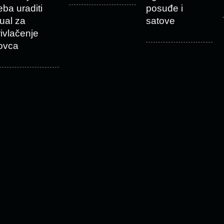
eba uraditi
posuđe i
tual za
satove
rivlačenje
ovca