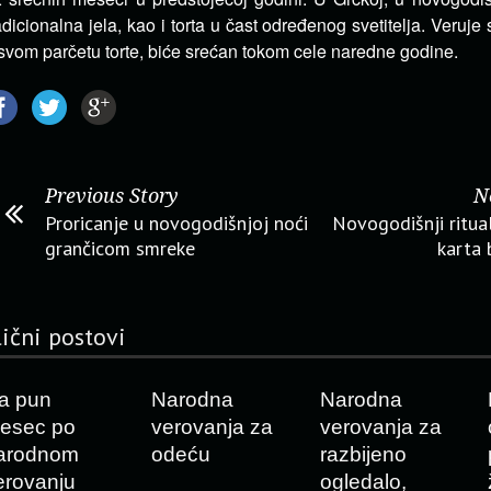
adicionalna jela, kao i torta u čast određenog svetitelja. Veruje
svom parčetu torte, biće srećan tokom cele naredne godine.
Previous Story
N
Proricanje u novogodišnjoj noći
Novogodišnji ritua
grančicom smreke
karta
lični postovi
a pun
Narodna
Narodna
esec po
verovanja za
verovanja za
arodnom
odeću
razbijeno
erovanju
ogledalo,