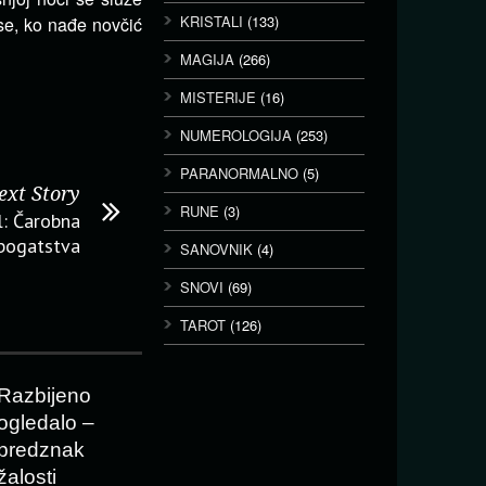
KRISTALI
(133)
 se, ko nađe novčić
MAGIJA
(266)
MISTERIJE
(16)
NUMEROLOGIJA
(253)
PARANORMALNO
(5)
ext Story
RUNE
(3)
l: Čarobna
 bogatstva
SANOVNIK
(4)
SNOVI
(69)
TAROT
(126)
Razbijeno
ogledalo –
predznak
žalosti