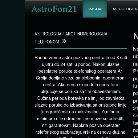
MAGIJA
ASTROLOGIJA
ASTROLOGIJA TAROT NUMEROLOGIJA
N
TELEFONOM
N
u
Radno vreme astro pozivnog centra je od 8 sati
na
ujutru do 24 sati u ponoć. Nakon ulazne
besplatne poruke telefonskog operatera A1
Pr
Srbija dobijate vezu sa slobodnim operaterom
po
centra. Ako nema slobodnih operatera
tu
uključuje se poruka sa tim obaveštenjem.
pa
Dužina perioda boravka na liniji od završetka
pr
ulazne poruke do izbacivanja sa pristupne linije
31
je ograničena na maksimalno 10 minuta,
se
minimum nije odredjen i ne može se odrediti,
t
niti garantovati. Naplata poziva operater
no
telefonskog saobraćaja vrši na osnovu dužine
12