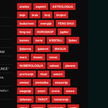
analiza
aspekti
ASTROLOGIJA
boje
brak
broj
brojevi
budućnost
energija
FENG SHUI
feng šui
HOROSKOP
jupiter
kamen
karte
KRISTALI
ljubav
ljubavna
ljubavni
MAGIJA
ZAM
mars
mesec
novac
NUMEROLOGIJA
odnosi
planete
UNCE“
proricanje
ritual
saturn
ca,
simbol
simbolika
sinastrija
noću i
slaganje
snovi
sreća
sunce
talisman
TAROT
tumačenje
uticaj
venera
verovanja
voda