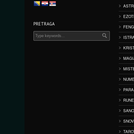
ASTR
EZOT
PRETRAGA
FENG
ISTR
KRIS
MAGI
MIST
NUME
PAR
RUNE
SANO
SNOV
TARO