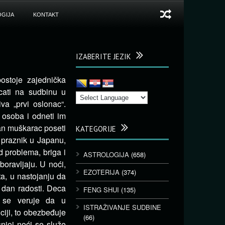
GIJA
KONTAKT
IZABERITE JEZIK
stoje zajednička
cati na sudbinu u
va „prvi oslonac“.
h osoba i odneti im
an muškarac poseti
KATEGORIJE
 praznik u Japanu,
d problema, briga i
ASTROLOGIJA
(658)
oravljaju. U noći,
EZOTERIJA
(374)
a, u nastojanju da
 dan radosti. Deca
FENG SHUI
(135)
 se veruje da u
ISTRAŽIVANJE SUDBINE
ciji, to obezbeđuje
(66)
njoj noći se služe