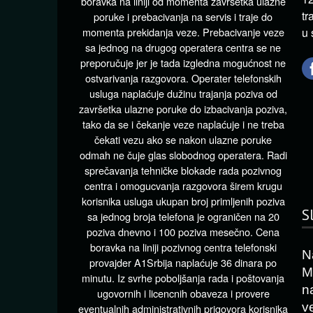
boravka na liniji od momenta završetka ulazne
tr
poruke i prebacivanja na servis i traje do
momenta prekidanja veze. Prebacivanje veze
u 
sa jednog na drugog operatera centra se ne
preporučuje jer je tada izgledna mogućnost ne
ostvarivanja razgovora. Operater telefonskih
usluga naplaćuje dužinu trajanja poziva od
završetka ulazne poruke do izbacivanja poziva,
tako da se i čekanje veze naplaćuje i ne treba
čekati vezu ako se nakon ulazne poruke
odmah ne čuje glas slobodnog operatera. Radi
sprečavanja tehničke blokade rada pozivnog
centra i omogucvanja razgovora širem krugu
korisnika usluga ukupan broj primljenih poziva
S
sa jednog broja telefona je ograničen na 20
poziva dnevno i 100 poziva mesečno. Cena
boravka na liniji pozivnog centra telefonski
N
provajder A1Srbija naplaćuje 36 dinara po
M
minutu. Iz svrhe poboljšanja rada i poštovanja
n
ugovornih i licencnih obaveza i provere
v
eventualnih administrativnih prigovora korisnika