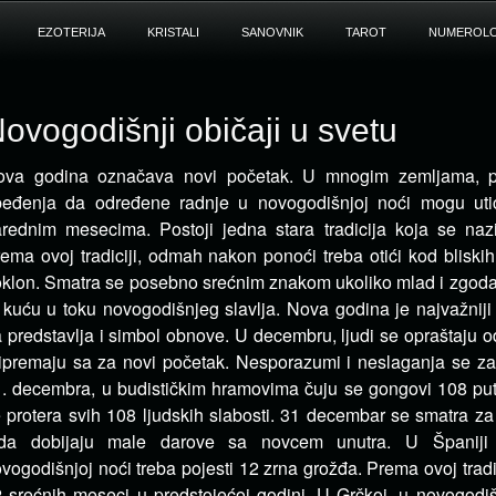
EZOTERIJA
KRISTALI
SANOVNIK
TAROT
NUMEROLO
ovogodišnji običaji u svetu
ova godina označava novi početak. U mnogim zemljama, po
beđenja da određene radnje u novogodišnjoj noći mogu uti
rednim mesecima. Postoji jedna stara tradicija koja se nazi
ema ovoj tradiciji, odmah nakon ponoći treba otići kod bliski
klon. Smatra se posebno srećnim znakom ukoliko mlad i zgod
 kuću u toku novogodišnjeg slavlja. Nova godina je najvažniji
 predstavlja i simbol obnove. U decembru, ljudi se opraštaju o
ipremaju sa za novi početak. Nesporazumi i neslaganja se zab
. decembra, u budističkim hramovima čuju se gongovi 108 put
 protera svih 108 ljudskih slabosti. 31 decembar se smatra za
ada dobijaju male darove sa novcem unutra. U Španiji
vogodišnjoj noći treba pojesti 12 zrna grožđa. Prema ovoj tradi
 srećnih meseci u predstojećoj godini. U Grčkoj, u novogodiš