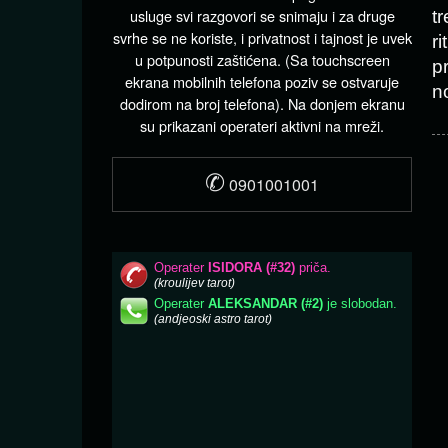
usluge svi razgovori se snimaju i za druge
tr
svrhe se ne koriste, i privatnost i tajnost je uvek
ri
u potpunosti zaštićena. (Sa touchscreen
p
ekrana mobilnih telefona poziv se ostvaruje
n
dodirom na broj telefona). Na donjem ekranu
su prikazani operateri aktivni na mreži.
✆
0901001001