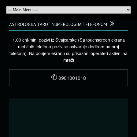
ASTROLOGIJA TAROT NUMEROLOGIJA TELEFONOM
1.00 chf/min, pozivi iz Švajcarske (Sa touchscreen ekrana
mobilnih telefona poziv se ostvaruje dodirom na broj
telefona). Na donjem ekranu su prikazani operateri aktivni na
mreži
✆
0901001018