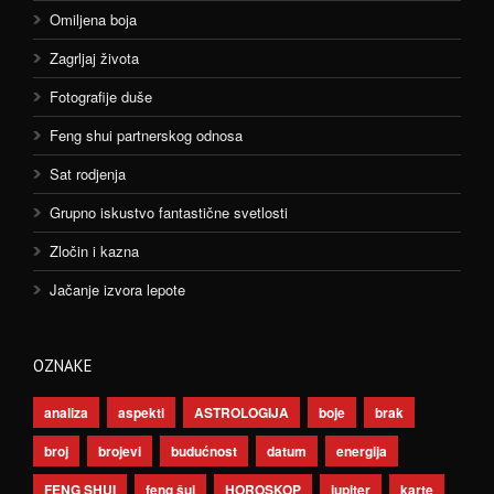
Omiljena boja
Zagrljaj života
Fotografije duše
Feng shui partnerskog odnosa
Sat rodjenja
Grupno iskustvo fantastične svetlosti
Zločin i kazna
Jačanje izvora lepote
OZNAKE
analiza
aspekti
ASTROLOGIJA
boje
brak
broj
brojevi
budućnost
datum
energija
FENG SHUI
feng šui
HOROSKOP
jupiter
karte