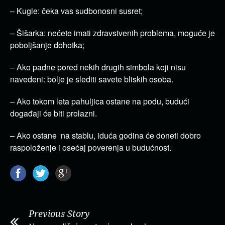
– Kugle: čeka vas sudbonosni susret;
– Šišarka: nećete imati zdravstvenih problema, moguće je
poboljšanje dohotka;
– Ako padne pored nekih drugih simbola koji nisu
navedeni: bolje je slediti savete bliskih osoba.
– Ako tokom leta pahuljica ostane na podu, budući
događaji će biti prolazni.
– Ako ostane na stablu, iduća godina će doneti dobro
raspoloženje i osećaj poverenja u budućnost.
Previous Story