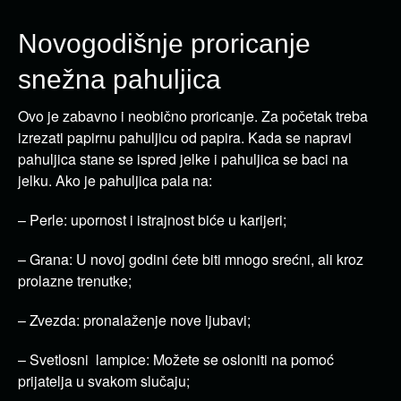
Novogodišnje proricanje
snežna pahuljica
Ovo je zabavno i neobično proricanje. Za početak treba
izrezati papirnu pahuljicu od papira. Kada se napravi
pahuljica stane se ispred jelke i pahuljica se baci na
jelku. Ako je pahuljica pala na:
– Perle: upornost i istrajnost biće u karijeri;
– Grana: U novoj godini ćete biti mnogo srećni, ali kroz
prolazne trenutke;
– Zvezda: pronalaženje nove ljubavi;
– Svetlosni lampice: Možete se osloniti na pomoć
prijatelja u svakom slučaju;