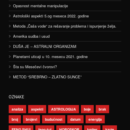
Opasnost mentalne manipulacije
Astrološki aspekti 5.og meseca 2022. godine
Metoda „Čaša vode“ za rešavanje problema i ispunjenje želja.
Amerika sudba i usud
DUŠA JE – ASTRALNI ORGANIZAM
Planetarni uticaji u 10. mesecu 2021. godine
Šta su Mesečevi čvorovi?
METOD “SREBRNO – ZLATNO SUNCE”
OZNAKE
analiza
aspekti
ASTROLOGIJA
boje
brak
broj
brojevi
budućnost
datum
energija
FENG SHUI
feng šui
HOROSKOP
jupiter
karte