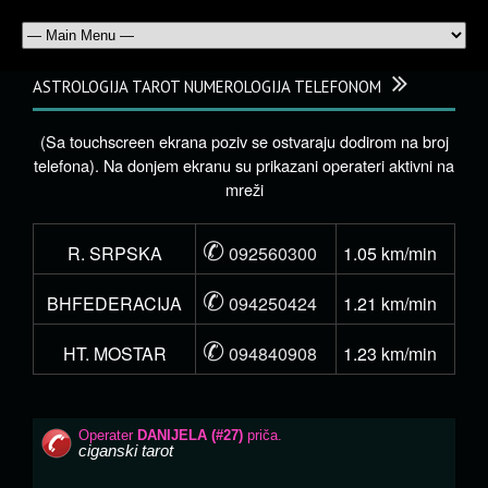
ASTROLOGIJA TAROT NUMEROLOGIJA TELEFONOM
(Sa touchscreen ekrana poziv se ostvaraju dodirom na broj
telefona). Na donjem ekranu su prikazani operateri aktivni na
mreži
✆
R. SRPSKA
092560300
1.05 km/min
✆
BHFEDERACIJA
094250424
1.21 km/min
✆
HT. MOSTAR
094840908
1.23 km/min