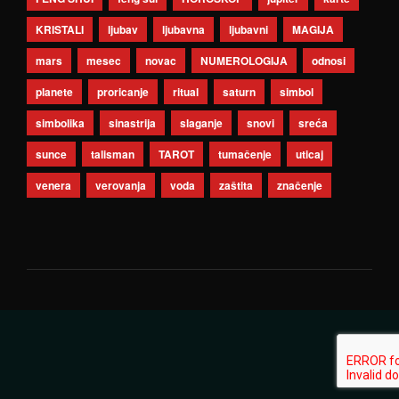
KRISTALI
ljubav
ljubavna
ljubavni
MAGIJA
mars
mesec
novac
NUMEROLOGIJA
odnosi
planete
proricanje
ritual
saturn
simbol
simbolika
sinastrija
slaganje
snovi
sreća
sunce
talisman
TAROT
tumačenje
uticaj
venera
verovanja
voda
zaštita
značenje