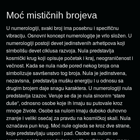
Moć mističnih brojeva
U numerologiji, svaki broj ima posebnu i specifičnu
vibraciju. Osnovni koncept numerologije je vrlo složen. U
numerologiji postoji devet jedinstvenih arhetipova koji
simbolišu devet ciklusa razvoja. Nula predstavlja
kosmički krug koji opisuje početak i kraj, neograničenost i
večnost. Kada se nula nađe pored nekog broja ona
simbolizuje savršenstvo tog broja. Nula je jedinstvena,
nezavisna, predstavlja mušku energiju i u odnosu sa
drugim brojem daje snagu karaktera. U numerologiji nula
predstavlja izazov. Veruje se da je nula sinonim “stare
duše”, odnosno osobe koje ih imaju su putovale kroz
mnoge živote. Osobe sa nulom imaju duboko duhovno
znanje i veliki osećaj za pravdu na kosmičkoj skali. Nula
označava pun krug. Moć nule ogleda se kroz dve strane,
koje predstavljaju uspon i pad. Osobe sa nulom se