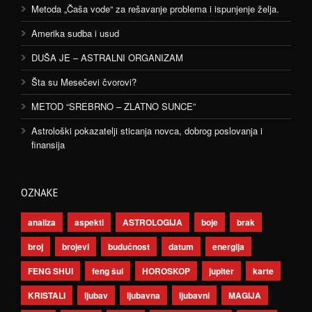
Metoda „Čaša vode“ za rešavanje problema i ispunjenje želja.
Amerika sudba i usud
DUŠA JE – ASTRALNI ORGANIZAM
Šta su Mesečevi čvorovi?
METOD “SREBRNO – ZLATNO SUNCE”
Astrološki pokazatelji sticanja novca, dobrog poslovanja i
finansija
OZNAKE
analiza
aspekti
ASTROLOGIJA
boje
brak
broj
brojevi
budućnost
datum
energija
FENG SHUI
feng šui
HOROSKOP
jupiter
karte
KRISTALI
ljubav
ljubavna
ljubavni
MAGIJA